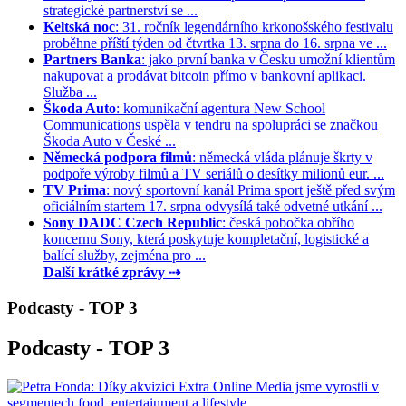
strategické partnerství se ...
Keltská noc
: 31. ročník legendárního krkonošského festivalu
proběhne příští týden od čtvrtka 13. srpna do 16. srpna ve ...
Partners Banka
: jako první banka v Česku umožní klientům
nakupovat a prodávat bitcoin přímo v bankovní aplikaci.
Služba ...
Škoda Auto
: komunikační agentura New School
Communications uspěla v tendru na spolupráci se značkou
Škoda Auto v České ...
Německá podpora filmů
: německá vláda plánuje škrty v
podpoře výroby filmů a TV seriálů o desítky milionů eur. ...
TV Prima
: nový sportovní kanál Prima sport ještě před svým
oficiálním startem 17. srpna odvysílá také odvetné utkání ...
Sony DADC Czech Republic
: česká pobočka obřího
koncernu Sony, která poskytuje kompletační, logistické a
balící služby, zejména pro ...
Další krátké zprávy ⇢
Podcasty - TOP 3
Podcasty - TOP 3