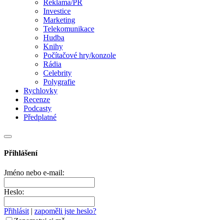
Reklama/PR
Investice
Marketing
Telekomunikace
Hudba
Knihy
Počítačové hry/konzole
Rádia
Celebrity
Polygrafie
Rychlovky
Recenze
Podcasty
Předplatné
Přihlášení
Jméno nebo e-mail:
Heslo:
Přihlásit
|
zapoměli jste heslo?