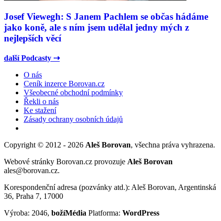
Josef Viewegh: S Janem Pachlem se občas hádáme
jako koně, ale s ním jsem udělal jedny mých z
nejlepších věcí
další Podcasty ⇢
O nás
Ceník inzerce Borovan.cz
Všeobecné obchodní podmínky
Řekli o nás
Ke stažení
Zásady ochrany osobních údajů
Copyright © 2012 - 2026
Aleš Borovan
, všechna práva vyhrazena.
Webové stránky Borovan.cz provozuje
Aleš Borovan
ales@borovan.cz.
Korespondenční adresa (pozvánky atd.): Aleš Borovan, Argentinská
36, Praha 7, 17000
Výroba: 2046,
božíMédia
Platforma:
WordPress