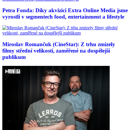
Petra Fonda: Díky akvizici Extra Online Media jsme
vyrostli v segmentech food, entertainment a lifestyle
Miroslav Romančuk (CineStar): Z trhu zmizely
filmy střední velikosti, zaměřené na dospělejší
publikum