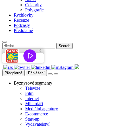
Celebrity
Polygrafie
Rychlovky
Recenze
Podcasty
Předplatné
Předplatné
Přihlášení
Byznysové segmenty
Televize
Film
Internet
Miliardáři
Mediální agentury
E-commerce
Start-up
Vydavatelství