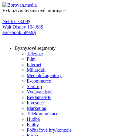
Exkluzivní byznysové informace
Netflix
73.69
$
Walt Disney
104.68
$
Facebook
589.9
$
Byznysové segmenty
Televize
Film
Internet
Miliardáři
Mediální agentury
E-commerce
Start-up
Vydavatelství
Reklama/PR
Investice
Marketing
Telekomunikace
Hudba
Knihy
Počítačové hry/konzole
Rádia