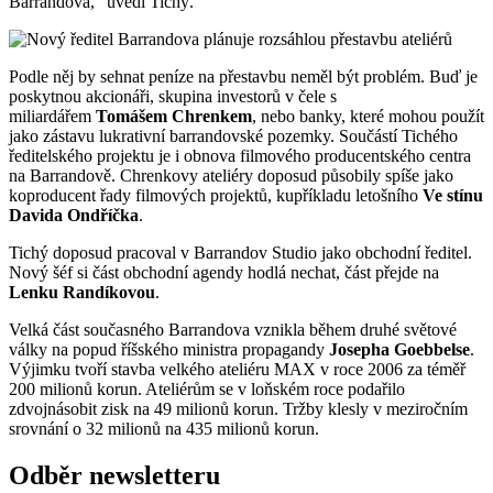
Barrandova," uvedl Tichý.
Podle něj by sehnat peníze na přestavbu neměl být problém. Buď je
poskytnou akcionáři, skupina investorů v čele s
miliardářem
Tomášem Chrenkem
, nebo banky, které mohou použít
jako zástavu lukrativní barrandovské pozemky. Součástí Tichého
ředitelského projektu je i obnova filmového producentského centra
na Barrandově. Chrenkovy ateliéry doposud působily spíše jako
koproducent řady filmových projektů, kupříkladu letošního
Ve stínu
Davida Ondříčka
.
Tichý doposud pracoval v Barrandov Studio jako obchodní ředitel.
Nový šéf si část obchodní agendy hodlá nechat, část přejde na
Lenku Randíkovou
.
Velká část současného Barrandova vznikla během druhé světové
války na popud říšského ministra propagandy
Josepha Goebbelse
.
Výjimku tvoří stavba velkého ateliéru MAX v roce 2006 za téměř
200 milionů korun. Ateliérům se v loňském roce podařilo
zdvojnásobit zisk na 49 milionů korun. Tržby klesly v meziročním
srovnání o 32 milionů na 435 milionů korun.
Odběr newsletteru