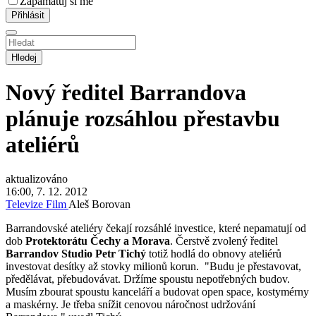
Zapamatuj si mě
Hledej
Nový ředitel Barrandova
plánuje rozsáhlou přestavbu
ateliérů
aktualizováno
16:00, 7. 12. 2012
Televize
Film
Aleš Borovan
Barrandovské ateliéry čekají rozsáhlé investice, které nepamatují od
dob
Protektorátu Čechy a Morava
. Čerstvě zvolený ředitel
Barrandov Studio Petr Tichý
totiž hodlá do obnovy ateliérů
investovat desítky až stovky milionů korun. "Budu je přestavovat,
předělávat, přebudovávat. Držíme spoustu nepotřebných budov.
Musím zbourat spoustu kanceláří a budovat open space, kostymérny
a maskérny. Je třeba snížit cenovou náročnost udržování