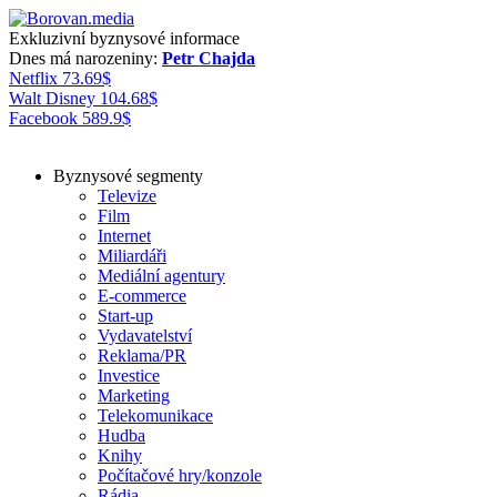
Exkluzivní byznysové informace
Dnes má narozeniny:
Petr Chajda
Netflix
73.69
$
Walt Disney
104.68
$
Facebook
589.9
$
Byznysové segmenty
Televize
Film
Internet
Miliardáři
Mediální agentury
E-commerce
Start-up
Vydavatelství
Reklama/PR
Investice
Marketing
Telekomunikace
Hudba
Knihy
Počítačové hry/konzole
Rádia