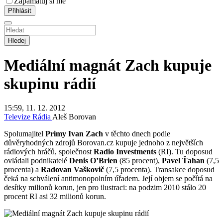
Zapamatuj si mě
Hledej
Mediální magnát Zach kupuje
skupinu rádií
15:59, 11. 12. 2012
Televize
Rádia
Aleš Borovan
Spolumajitel
Primy Ivan Zach
v těchto dnech podle
důvěryhodných zdrojů Borovan.cz kupuje jednoho z největších
rádiových hráčů, společnost
Radio Investments
(RI). Tu doposud
ovládali podnikatelé
Denis O’Brien
(85 procent),
Pavel Ťahan
(7,5
procenta) a
Radovan Vaškovič
(7,5 procenta). Transakce doposud
čeká na schválení antimonopolním úřadem. Její objem se počítá na
desítky milionů korun, jen pro ilustraci: na podzim 2010 stálo 20
procent RI asi 32 milionů korun.