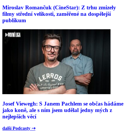
Miroslav Romančuk (CineStar): Z trhu zmizely
filmy střední velikosti, zaměřené na dospělejší
publikum
Josef Viewegh: S Janem Pachlem se občas hádáme
jako koně, ale s ním jsem udělal jedny mých z
nejlepších věcí
další Podcasty ⇢