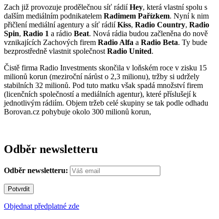
Zach již provozuje prodělečnou síť rádií
Hey
, která vlastní spolu s
dalším mediálním podnikatelem
Radimem Pařízkem
. Nyní k nim
přičlení mediální agentury a síť rádií
Kiss
,
Radio Country
,
Radio
Spin
,
Radio 1
a rádio
Beat
. Nová rádia budou začleněna do nově
vznikajících Zachových firem
Radio Alfa
a
Radio Beta
. Ty bude
bezprostředně vlastnit společnost
Radio United
.
Čistě firma Radio Investments skončila v loňském roce v zisku 15
milionů korun (meziroční nárůst o 2,3 milionu), tržby si udržely
stabilních 32 milionů. Pod tuto matku však spadá množství firem
(licenčních společností a mediálních agentur), které příslušejí k
jednotlivým rádiím. Objem tržeb celé skupiny se tak podle odhadu
Borovan.cz pohybuje okolo 300 milionů korun,
Odběr newsletteru
Odběr newsletteru:
Objednat předplatné zde