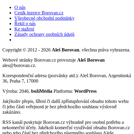
O nás
Ceník inzerce Borovan.cz
Všeobecné obchodní podmínky
Řekli o nás
Ke stažení
Zásady ochrany osobních údajů
Copyright © 2012 - 2026
Aleš Borovan
, všechna práva vyhrazena.
Webové stránky Borovan.cz provozuje
Aleš Borovan
ales@borovan.cz.
Korespondenční adresa (pozvánky atd.): Aleš Borovan, Argentinská
36, Praha 7, 17000
Výroba: 2046,
božíMédia
Platforma:
WordPress
Jakýkoliv přepis, šíření či další zpřístupňování obsahu tohoto webu
či jeho části veřejnosti je bez předchozího souhlasu výslovně
zakázáno.
RSS kanál poskytuje Borovan.cz výhradně pro osobní potřebu a
nekomerční účely. Jakékoli komerční využívání obsahu Borovan.cz
nebo jeho částí bez předchozího písemného souhlasu Aleše