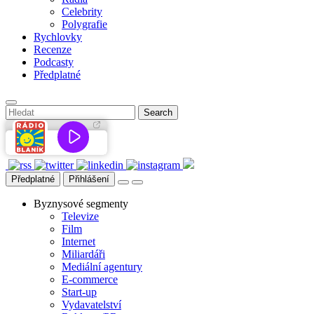
Celebrity
Polygrafie
Rychlovky
Recenze
Podcasty
Předplatné
Předplatné
Přihlášení
Byznysové segmenty
Televize
Film
Internet
Miliardáři
Mediální agentury
E-commerce
Start-up
Vydavatelství