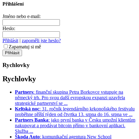
Přihlášení
Jméno nebo e-mail:
Heslo:
Přihlásit
|
zapoměli jste heslo?
Zapamatuj si mě
Rychlovky
Rychlovky
Partners
: finanční skupina Petra Borkovce vstupuje na
německý trh. Pro svou další evropskou expanzi uzavřela
strategické partnerství se ...
Keltská noc
: 31. ročník legendárního krkonošského festivalu
proběhne příští týden od čtvrtka 13. srpna do 16. srpna ve ...
Partners Banka
: jako první banka v Česku umožní klientům
nakupovat a prodávat bitcoin přímo v bankovní aplikaci.
Služba ...
Škoda Auto
: komunikační agentura New School