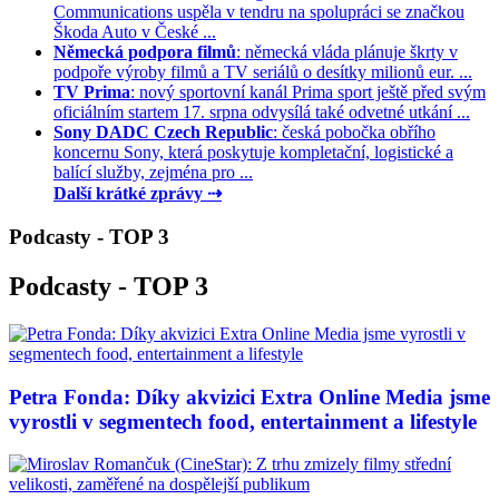
Communications uspěla v tendru na spolupráci se značkou
Škoda Auto v České ...
Německá podpora filmů
: německá vláda plánuje škrty v
podpoře výroby filmů a TV seriálů o desítky milionů eur. ...
TV Prima
: nový sportovní kanál Prima sport ještě před svým
oficiálním startem 17. srpna odvysílá také odvetné utkání ...
Sony DADC Czech Republic
: česká pobočka obřího
koncernu Sony, která poskytuje kompletační, logistické a
balící služby, zejména pro ...
Další krátké zprávy ⇢
Podcasty - TOP 3
Podcasty - TOP 3
Petra Fonda: Díky akvizici Extra Online Media jsme
vyrostli v segmentech food, entertainment a lifestyle