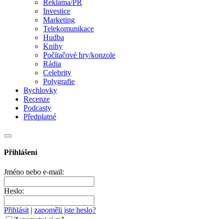
Reklama/PR
Investice
Marketing
Telekomunikace
Hudba
Knihy
Počítačové hry/konzole
Rádia
Celebrity
Polygrafie
Rychlovky
Recenze
Podcasty
Předplatné
Přihlášení
Jméno nebo e-mail:
Heslo:
Přihlásit
|
zapoměli jste heslo?