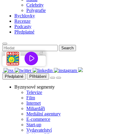
Celebrity
Polygrafie
Rychlovky
Recenze
Podcasty
Předplatné
Předplatné
Přihlášení
Byznysové segmenty
Televize
Film
Internet
Miliardáři
Mediální agentury
E-commerce
Start-up
Vydavatelství