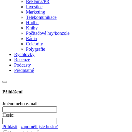
Reklama/PR
Investice
Marketing
Telekomunikace
Hudba
Knihy
Počítačové hry/konzole
Rádia
Celebrity
Polygrafie
Rychlovky
Recenze
Podcasty
Předplatné
Přihlášení
Jméno nebo e-mail:
Heslo:
Přihlásit
|
zapoměli jste heslo?