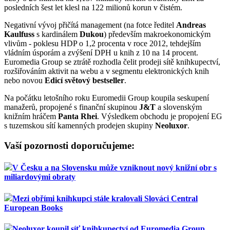
posledních šest let klesl na 122 milionů korun v čistém.
Negativní vývoj přičítá management (na fotce ředitel
Andreas
Kaulfuss
s kardinálem
Dukou
) především makroekonomickým
vlivům - poklesu HDP o 1,2 procenta v roce 2012, tehdejším
vládním úsporám a zvýšení DPH u knih z 10 na 14 procent.
Euromedia Group se ztrátě rozhodla čelit prodeji sítě knihkupectví,
rozšiřováním aktivit na webu a v segmentu elektronických knih
nebo novou
Edicí světový bestseller
.
Na počátku letošního roku Euromedii Group koupila seskupení
manažerů, propojené s finanční skupinou
J&T
a slovenským
knižním hráčem
Panta Rhei
. Výsledkem obchodu je propojení EG
s tuzemskou sítí kamenných prodejen skupiny
Neoluxor
.
Vaší pozornosti doporučujeme:
V Česku a na Slovensku může vzniknout nový knižní obr s
miliardovými obraty
Mezi obřími knihkupci stále kralovali Slováci Central
European Books
Neoluxor koupil síť knihkupectví od Euromedia Group