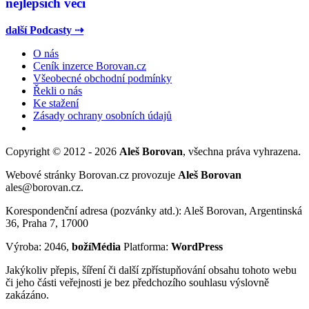
nejlepších věcí
další Podcasty ⇢
O nás
Ceník inzerce Borovan.cz
Všeobecné obchodní podmínky
Řekli o nás
Ke stažení
Zásady ochrany osobních údajů
Copyright © 2012 - 2026
Aleš Borovan
, všechna práva vyhrazena.
Webové stránky Borovan.cz provozuje
Aleš Borovan
ales@borovan.cz.
Korespondenční adresa (pozvánky atd.): Aleš Borovan, Argentinská
36, Praha 7, 17000
Výroba: 2046,
božíMédia
Platforma:
WordPress
Jakýkoliv přepis, šíření či další zpřístupňování obsahu tohoto webu
či jeho části veřejnosti je bez předchozího souhlasu výslovně
zakázáno.