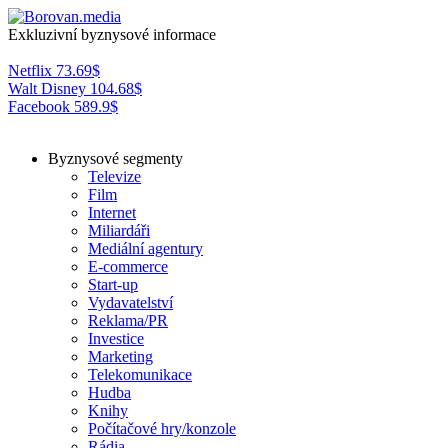
Exkluzivní byznysové informace
Netflix
73.69
$
Walt Disney
104.68
$
Facebook
589.9
$
Byznysové segmenty
Televize
Film
Internet
Miliardáři
Mediální agentury
E-commerce
Start-up
Vydavatelství
Reklama/PR
Investice
Marketing
Telekomunikace
Hudba
Knihy
Počítačové hry/konzole
Rádia