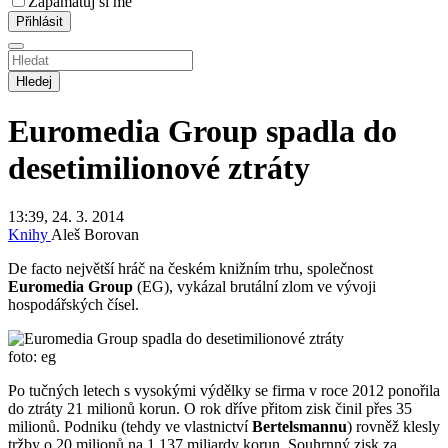
Zapamatuj si mě
Hledej
Euromedia Group spadla do
desetimilionové ztráty
13:39, 24. 3. 2014
Knihy
Aleš Borovan
De facto největší hráč na českém knižním trhu, společnost
Euromedia Group
(EG), vykázal brutální zlom ve vývoji
hospodářských čísel.
foto: eg
Po tučných letech s vysokými výdělky se firma v roce 2012 ponořila
do ztráty 21 milionů korun. O rok dříve přitom zisk činil přes 35
milionů. Podniku (tehdy ve vlastnictví
Bertelsmannu
) rovněž klesly
tržby o 20 milionů na 1,137 miliardy korun. Souhrnný zisk za