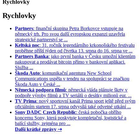
Rychlovky
Rychlovky
Partners
: finanční skupina Petra Borkovce vstupuje na
německý trh. Pro svou další evropskou expanzi uzavřela
strategické partnerství se ...
Keltská noc
: 31. ročník legendárního krkonošského festivalu
proběhne příští týden od čtvrtka 13. srpna do 16. srpna ve ...
Partners Banka
: jako první banka v Česku umožní klientům
nakupovat a prodávat bitcoin přímo v bankovní aplikaci.
Služba ...
Škoda Auto
: komunikační agentura New School
Communications uspěla v tendru na spolupráci se značkou
Škoda Auto v České ...
Německá podpora filmů
: německá vláda plánuje škrty v
podpoře výroby filmů a TV seriálů o desítky milionů eur. ...
TV Prima
: nový sportovní kanál Prima sport ještě před svým
oficiálním startem 17. srpna odvysílá také odvetné utkání ...
Sony DADC Czech Republic
: česká pobočka obřího
koncernu Sony, která poskytuje kompletační, logistické a
balící služby, zejména pro ...
Další krátké zprávy ⇢