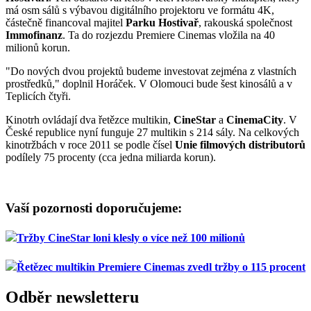
má osm sálů s výbavou digitálního projektoru ve formátu 4K,
částečně financoval majitel
Parku Hostivař
, rakouská společnost
Immofinanz
. Ta do rozjezdu Premiere Cinemas vložila na 40
milionů korun.
"Do nových dvou projektů budeme investovat zejména z vlastních
prostředků," doplnil Horáček. V Olomouci bude šest kinosálů a v
Teplicích čtyři.
Kinotrh ovládají dva řetězce multikin,
CineStar
a
CinemaCity
. V
České republice nyní funguje 27 multikin s 214 sály. Na celkových
kinotržbách v roce 2011 se podle čísel
Unie filmových distributorů
podílely 75 procenty (cca jedna miliarda korun).
Vaší pozornosti doporučujeme:
Tržby CineStar loni klesly o více než 100 milionů
Řetězec multikin Premiere Cinemas zvedl tržby o 115 procent
Odběr newsletteru