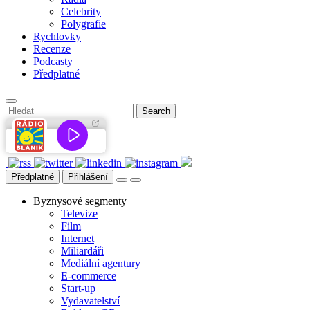
Celebrity
Polygrafie
Rychlovky
Recenze
Podcasty
Předplatné
Předplatné
Přihlášení
Byznysové segmenty
Televize
Film
Internet
Miliardáři
Mediální agentury
E-commerce
Start-up
Vydavatelství