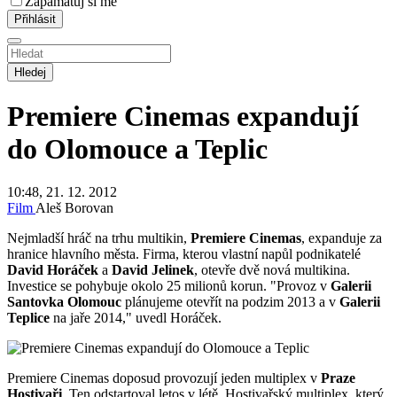
Zapamatuj si mě
Hledej
Premiere Cinemas expandují
do Olomouce a Teplic
10:48, 21. 12. 2012
Film
Aleš Borovan
Nejmladší hráč na trhu multikin,
Premiere Cinemas
, expanduje za
hranice hlavního města. Firma, kterou vlastní napůl podnikatelé
David Horáček
a
David Jelinek
, otevře dvě nová multikina.
Investice se pohybuje okolo 25 milionů korun. "Provoz v
Galerii
Santovka Olomouc
plánujeme otevřít na podzim 2013 a v
Galerii
Teplice
na jaře 2014," uvedl Horáček.
Premiere Cinemas doposud provozují jeden multiplex v
Praze
Hostivaři
. Ten odstartoval letos v létě. Hostivařský multiplex, který