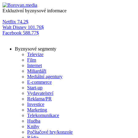
Exkluzivní byznysové informace
Netflix
74.2
$
Walt Disney
101.76
$
Facebook
588.77
$
Byznysové segmenty
Televize
Film
Internet
Miliardáři
Mediální agentury
E-commerce
Start-up
Vydavatelství
Reklama/PR
Investice
Marketing
Telekomunikace
Hudba
Knihy
Počítačové hry/konzole
Rádia