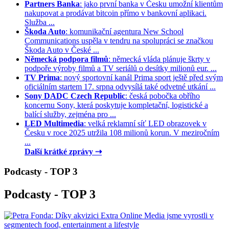
Partners Banka
: jako první banka v Česku umožní klientům
nakupovat a prodávat bitcoin přímo v bankovní aplikaci.
Služba ...
Škoda Auto
: komunikační agentura New School
Communications uspěla v tendru na spolupráci se značkou
Škoda Auto v České ...
Německá podpora filmů
: německá vláda plánuje škrty v
podpoře výroby filmů a TV seriálů o desítky milionů eur. ...
TV Prima
: nový sportovní kanál Prima sport ještě před svým
oficiálním startem 17. srpna odvysílá také odvetné utkání ...
Sony DADC Czech Republic
: česká pobočka obřího
koncernu Sony, která poskytuje kompletační, logistické a
balící služby, zejména pro ...
LED Multimedia
: velká reklamní síť LED obrazovek v
Česku v roce 2025 utržila 108 milionů korun. V meziročním
...
Další krátké zprávy ⇢
Podcasty - TOP 3
Podcasty - TOP 3