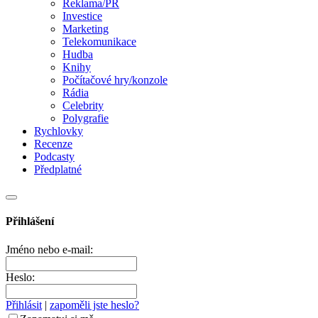
Reklama/PR
Investice
Marketing
Telekomunikace
Hudba
Knihy
Počítačové hry/konzole
Rádia
Celebrity
Polygrafie
Rychlovky
Recenze
Podcasty
Předplatné
Přihlášení
Jméno nebo e-mail:
Heslo:
Přihlásit
|
zapoměli jste heslo?