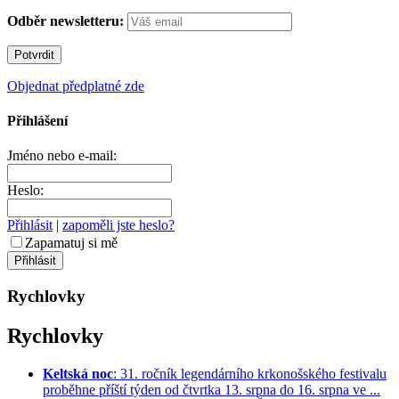
Odběr newsletteru:
Objednat předplatné zde
Přihlášení
Jméno nebo e-mail:
Heslo:
Přihlásit
|
zapoměli jste heslo?
Zapamatuj si mě
Rychlovky
Rychlovky
Keltská noc
: 31. ročník legendárního krkonošského festivalu
proběhne příští týden od čtvrtka 13. srpna do 16. srpna ve ...