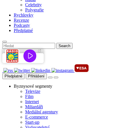
Celebrity
Polygrafie
Rychlovky
Recenze
Podcasty
Předplatné
Předplatné
Přihlášení
Byznysové segmenty
Televize
Film
Internet
Miliardáři
Mediální agentury
E-commerce
Start-up
Vydavatelství