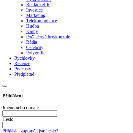
Reklama/PR
Investice
Marketing
Telekomunikace
Hudba
Knihy
Počítačové hry/konzole
Rádia
Celebrity
Polygrafie
Rychlovky
Recenze
Podcasty
Předplatné
Přihlášení
Jméno nebo e-mail:
Heslo:
Přihlásit
|
zapoměli jste heslo?