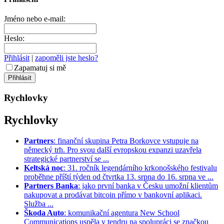
Jméno nebo e-mail:
Heslo:
Přihlásit
|
zapoměli jste heslo?
Zapamatuj si mě
Rychlovky
Rychlovky
Partners
: finanční skupina Petra Borkovce vstupuje na
německý trh. Pro svou další evropskou expanzi uzavřela
strategické partnerství se ...
Keltská noc
: 31. ročník legendárního krkonošského festivalu
proběhne příští týden od čtvrtka 13. srpna do 16. srpna ve ...
Partners Banka
: jako první banka v Česku umožní klientům
nakupovat a prodávat bitcoin přímo v bankovní aplikaci.
Služba ...
Škoda Auto
: komunikační agentura New School
Communications uspěla v tendru na spolupráci se značkou