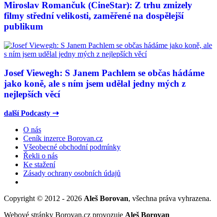
Miroslav Romančuk (CineStar): Z trhu zmizely
filmy střední velikosti, zaměřené na dospělejší
publikum
Josef Viewegh: S Janem Pachlem se občas hádáme
jako koně, ale s ním jsem udělal jedny mých z
nejlepších věcí
další Podcasty ⇢
O nás
Ceník inzerce Borovan.cz
Všeobecné obchodní podmínky
Řekli o nás
Ke stažení
Zásady ochrany osobních údajů
Copyright © 2012 - 2026
Aleš Borovan
, všechna práva vyhrazena.
Webové stránky Borovan.cz provozuje
Aleš Borovan