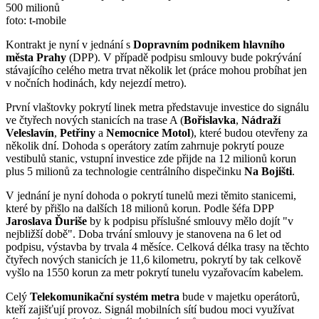
foto: t-mobile
Kontrakt je nyní v jednání s
Dopravním podnikem hlavního
města Prahy
(DPP). V případě podpisu smlouvy bude pokrývání
stávajícího celého metra trvat několik let (práce mohou probíhat jen
v nočních hodinách, kdy nejezdí metro).
První vlaštovky pokrytí linek metra představuje investice do signálu
ve čtyřech nových stanicích na trase A (
Bořislavka
,
Nádraží
Veleslavín
,
Petřiny
a
Nemocnice Motol
), které budou otevřeny za
několik dní. Dohoda s operátory zatím zahrnuje pokrytí pouze
vestibulů stanic, vstupní investice zde přijde na 12 milionů korun
plus 5 milionů za technologie centrálního dispečinku
Na Bojišti
.
V jednání je nyní dohoda o pokrytí tunelů mezi těmito stanicemi,
které by přišlo na dalších 18 milionů korun. Podle šéfa DPP
Jaroslava Ďuriše
by k podpisu příslušné smlouvy mělo dojít "v
nejbližší době". Doba trvání smlouvy je stanovena na 6 let od
podpisu, výstavba by trvala 4 měsíce. Celková délka trasy na těchto
čtyřech nových stanicích je 11,6 kilometru, pokrytí by tak celkově
vyšlo na 1550 korun za metr pokrytí tunelu vyzařovacím kabelem.
Celý
Telekomunikační systém metra
bude v majetku operátorů,
kteří zajišťují provoz. Signál mobilních sítí budou moci využívat