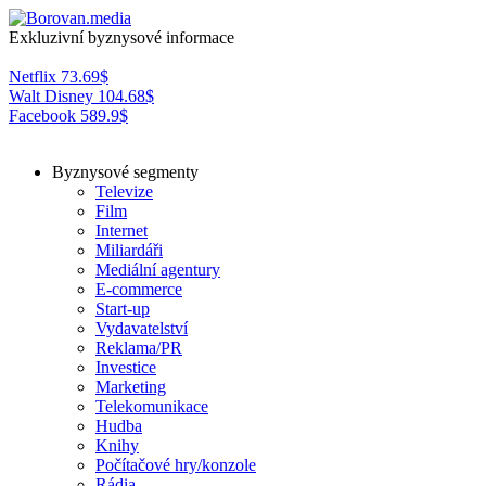
Exkluzivní byznysové informace
Netflix
73.69
$
Walt Disney
104.68
$
Facebook
589.9
$
Byznysové segmenty
Televize
Film
Internet
Miliardáři
Mediální agentury
E-commerce
Start-up
Vydavatelství
Reklama/PR
Investice
Marketing
Telekomunikace
Hudba
Knihy
Počítačové hry/konzole
Rádia