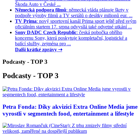
Škoda Auto v České ...
Německá podpora filmů
: německá vláda plánuje škrty v
podpoře výroby filmů a TV seriálů o desítky milionů eur. ...
TV Prima
: nový sportovní kanál Prima sport ještě před svým
oficiálním startem 17. srpna odvysílá také odvetné utkání ...
Sony DADC Czech Republic
: česká pobočka obřího
koncernu Sony, která poskytuje kompletační, logistické a
balící služby, zejména pro ...
Další krátké zprávy ⇢
Podcasty - TOP 3
Podcasty - TOP 3
Petra Fonda: Díky akvizici Extra Online Media jsme
vyrostli v segmentech food, entertainment a lifestyle