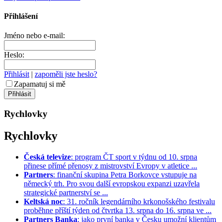
Přihlášení
Jméno nebo e-mail:
Heslo:
Přihlásit
|
zapoměli jste heslo?
Zapamatuj si mě
Rychlovky
Rychlovky
Česká televize
: program ČT sport v týdnu od 10. srpna
přinese přímé přenosy z mistrovství Evropy v atletice ...
Partners
: finanční skupina Petra Borkovce vstupuje na
německý trh. Pro svou další evropskou expanzi uzavřela
strategické partnerství se ...
Keltská noc
: 31. ročník legendárního krkonošského festivalu
proběhne příští týden od čtvrtka 13. srpna do 16. srpna ve ...
Partners Banka
: jako první banka v Česku umožní klientům