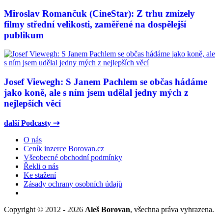
Miroslav Romančuk (CineStar): Z trhu zmizely
filmy střední velikosti, zaměřené na dospělejší
publikum
Josef Viewegh: S Janem Pachlem se občas hádáme
jako koně, ale s ním jsem udělal jedny mých z
nejlepších věcí
další Podcasty ⇢
O nás
Ceník inzerce Borovan.cz
Všeobecné obchodní podmínky
Řekli o nás
Ke stažení
Zásady ochrany osobních údajů
Copyright © 2012 - 2026
Aleš Borovan
, všechna práva vyhrazena.