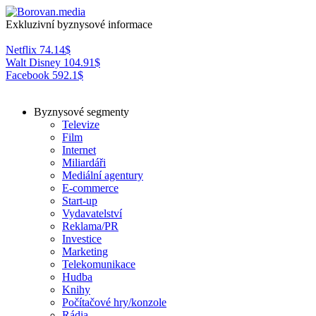
Exkluzivní byznysové informace
Netflix
74.14
$
Walt Disney
104.91
$
Facebook
592.1
$
Byznysové segmenty
Televize
Film
Internet
Miliardáři
Mediální agentury
E-commerce
Start-up
Vydavatelství
Reklama/PR
Investice
Marketing
Telekomunikace
Hudba
Knihy
Počítačové hry/konzole
Rádia