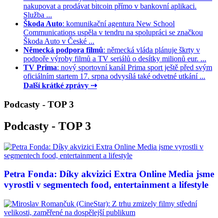
nakupovat a prodávat bitcoin přímo v bankovní aplikaci.
Služba ...
Škoda Auto
: komunikační agentura New School
Communications uspěla v tendru na spolupráci se značkou
Škoda Auto v České ...
Německá podpora filmů
: německá vláda plánuje škrty v
podpoře výroby filmů a TV seriálů o desítky milionů eur. ...
TV Prima
: nový sportovní kanál Prima sport ještě před svým
oficiálním startem 17. srpna odvysílá také odvetné utkání ...
Další krátké zprávy ⇢
Podcasty - TOP 3
Podcasty - TOP 3
Petra Fonda: Díky akvizici Extra Online Media jsme
vyrostli v segmentech food, entertainment a lifestyle