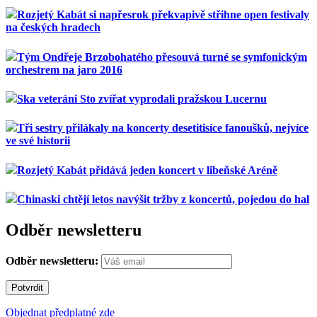
Rozjetý Kabát si napřesrok překvapivě střihne open festivaly
na českých hradech
Tým Ondřeje Brzobohatého přesouvá turné se symfonickým
orchestrem na jaro 2016
Ska veteráni Sto zvířat vyprodali pražskou Lucernu
Tři sestry přilákaly na koncerty desetitisíce fanoušků, nejvíce
ve své historii
Rozjetý Kabát přidává jeden koncert v libeňské Aréně
Chinaski chtějí letos navýšit tržby z koncertů, pojedou do hal
Odběr newsletteru
Odběr newsletteru:
Objednat předplatné zde