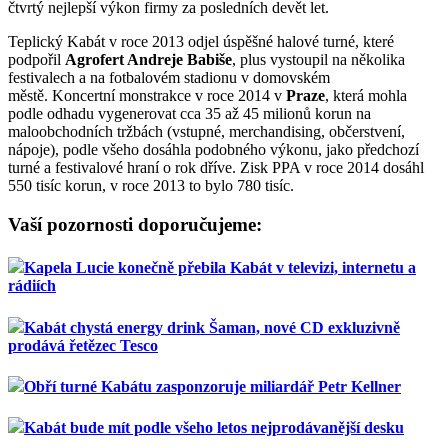
čtvrtý nejlepší výkon firmy za posledních devět let.
Teplický Kabát v roce 2013 odjel úspěšné halové turné, které
podpořil
Agrofert Andreje Babiše
, plus vystoupil na několika
festivalech a na fotbalovém stadionu v domovském
městě. Koncertní monstrakce v roce 2014 v
Praze
, která mohla
podle odhadu vygenerovat cca 35 až 45 milionů korun na
maloobchodních tržbách (vstupné, merchandising, občerstvení,
nápoje), podle všeho dosáhla podobného výkonu, jako předchozí
turné a festivalové hraní o rok dříve. Zisk PPA v roce 2014 dosáhl
550 tisíc korun, v roce 2013 to bylo 780 tisíc.
Vaší pozornosti doporučujeme:
Kapela Lucie konečně přebila Kabát v televizi, internetu a
rádiích
Kabát chystá energy drink Šaman, nové CD exkluzivně
prodává řetězec Tesco
Obří turné Kabátu zasponzoruje miliardář Petr Kellner
Kabát bude mít podle všeho letos nejprodávanější desku