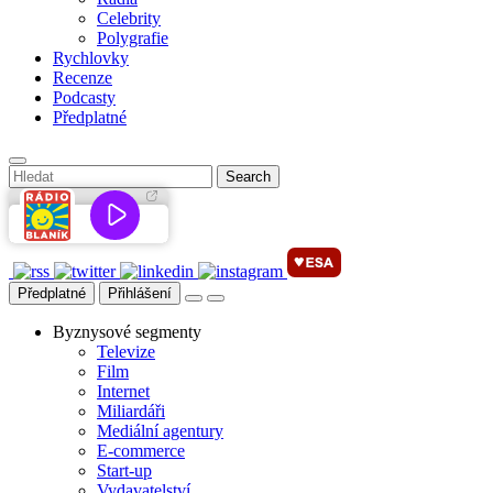
Celebrity
Polygrafie
Rychlovky
Recenze
Podcasty
Předplatné
Předplatné
Přihlášení
Byznysové segmenty
Televize
Film
Internet
Miliardáři
Mediální agentury
E-commerce
Start-up
Vydavatelství