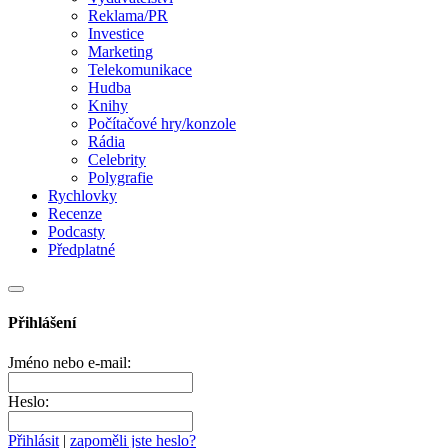
Reklama/PR
Investice
Marketing
Telekomunikace
Hudba
Knihy
Počítačové hry/konzole
Rádia
Celebrity
Polygrafie
Rychlovky
Recenze
Podcasty
Předplatné
Přihlášení
Jméno nebo e-mail:
Heslo:
Přihlásit
|
zapoměli jste heslo?