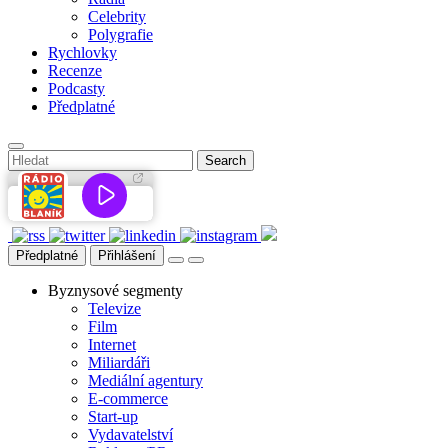
Celebrity
Polygrafie
Rychlovky
Recenze
Podcasty
Předplatné
Předplatné
Přihlášení
Byznysové segmenty
Televize
Film
Internet
Miliardáři
Mediální agentury
E-commerce
Start-up
Vydavatelství