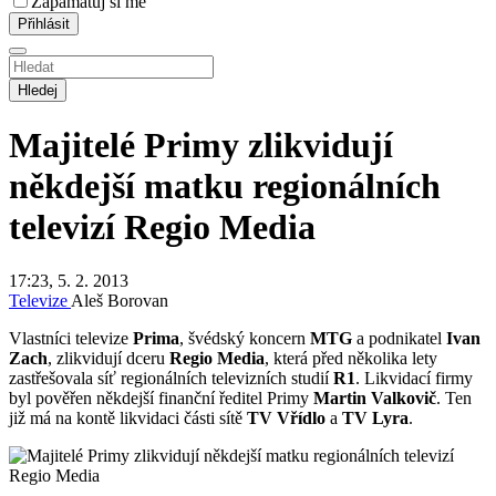
Zapamatuj si mě
Hledej
Majitelé Primy zlikvidují
někdejší matku regionálních
televizí Regio Media
17:23, 5. 2. 2013
Televize
Aleš Borovan
Vlastníci televize
Prima
, švédský koncern
MTG
a podnikatel
Ivan
Zach
, zlikvidují dceru
Regio Media
, která před několika lety
zastřešovala síť regionálních televizních studií
R1
. Likvidací firmy
byl pověřen někdejší finanční ředitel Primy
Martin Valkovič
. Ten
již má na kontě likvidaci části sítě
TV Vřídlo
a
TV Lyra
.