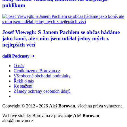
publikum
Josef Viewegh: S Janem Pachlem se občas hádáme
jako koně, ale s ním jsem udělal jedny mých z
nejlepších věcí
další Podcasty ⇢
O nás
Ceník inzerce Borovan.cz
Všeobecné obchodní podmínky
Řekli o nás
Ke stažení
Zásady ochrany osobních údajů
Copyright © 2012 - 2026
Aleš Borovan
, všechna práva vyhrazena.
Webové stránky Borovan.cz provozuje
Aleš Borovan
ales@borovan.cz.