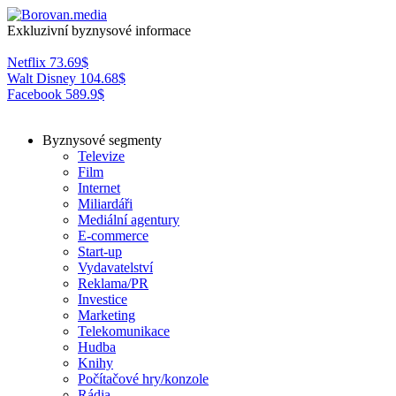
Exkluzivní byznysové informace
Netflix
73.69
$
Walt Disney
104.68
$
Facebook
589.9
$
Byznysové segmenty
Televize
Film
Internet
Miliardáři
Mediální agentury
E-commerce
Start-up
Vydavatelství
Reklama/PR
Investice
Marketing
Telekomunikace
Hudba
Knihy
Počítačové hry/konzole
Rádia