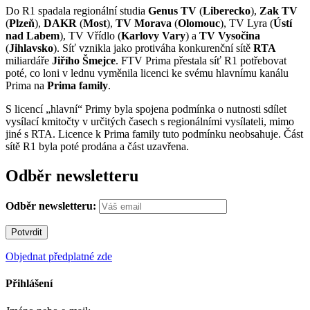
Do R1 spadala regionální studia
Genus TV
(
Liberecko
),
Zak TV
(
Plzeň
),
DAKR
(
Most
),
TV Morava
(
Olomouc
), TV Lyra (
Ústí
nad Labem
), TV Vřídlo (
Karlovy Vary
) a
TV Vysočina
(
Jihlavsko
). Síť vznikla jako protiváha konkurenční sítě
RTA
miliardáře
Jiřího Šmejce
. FTV Prima přestala síť R1 potřebovat
poté, co loni v lednu vyměnila licenci ke svému hlavnímu kanálu
Prima na
Prima family
.
S licencí „hlavní“ Primy byla spojena podmínka o nutnosti sdílet
vysílací kmitočty v určitých časech s regionálními vysílateli, mimo
jiné s RTA. Licence k Prima family tuto podmínku neobsahuje. Část
sítě R1 byla poté prodána a část uzavřena.
Odběr newsletteru
Odběr newsletteru:
Objednat předplatné zde
Přihlášení