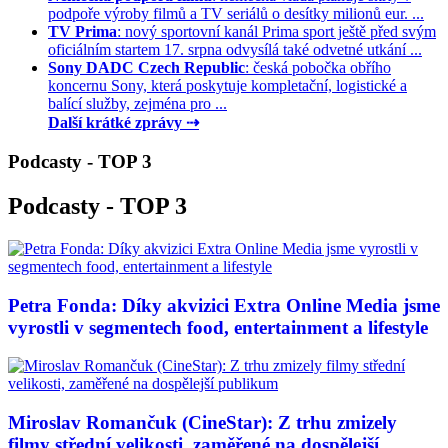
podpoře výroby filmů a TV seriálů o desítky milionů eur. ...
TV Prima
: nový sportovní kanál Prima sport ještě před svým
oficiálním startem 17. srpna odvysílá také odvetné utkání ...
Sony DADC Czech Republic
: česká pobočka obřího
koncernu Sony, která poskytuje kompletační, logistické a
balící služby, zejména pro ...
Další krátké zprávy ⇢
Podcasty - TOP 3
Podcasty - TOP 3
Petra Fonda: Díky akvizici Extra Online Media jsme
vyrostli v segmentech food, entertainment a lifestyle
Miroslav Romančuk (CineStar): Z trhu zmizely
filmy střední velikosti, zaměřené na dospělejší