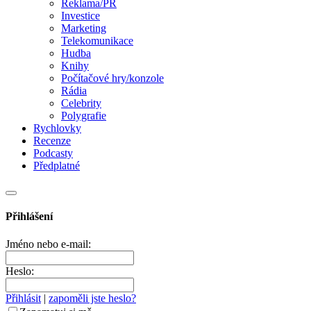
Reklama/PR
Investice
Marketing
Telekomunikace
Hudba
Knihy
Počítačové hry/konzole
Rádia
Celebrity
Polygrafie
Rychlovky
Recenze
Podcasty
Předplatné
Přihlášení
Jméno nebo e-mail:
Heslo:
Přihlásit
|
zapoměli jste heslo?