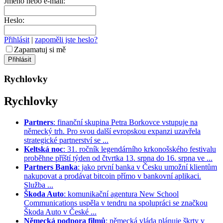
Jméno nebo e-mail:
Heslo:
Přihlásit
|
zapoměli jste heslo?
Zapamatuj si mě
Rychlovky
Rychlovky
Partners
: finanční skupina Petra Borkovce vstupuje na
německý trh. Pro svou další evropskou expanzi uzavřela
strategické partnerství se ...
Keltská noc
: 31. ročník legendárního krkonošského festivalu
proběhne příští týden od čtvrtka 13. srpna do 16. srpna ve ...
Partners Banka
: jako první banka v Česku umožní klientům
nakupovat a prodávat bitcoin přímo v bankovní aplikaci.
Služba ...
Škoda Auto
: komunikační agentura New School
Communications uspěla v tendru na spolupráci se značkou
Škoda Auto v České ...
Německá podpora filmů
: německá vláda plánuje škrty v