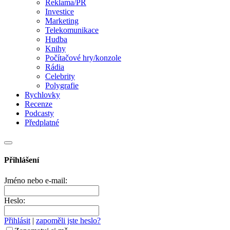
Reklama/PR
Investice
Marketing
Telekomunikace
Hudba
Knihy
Počítačové hry/konzole
Rádia
Celebrity
Polygrafie
Rychlovky
Recenze
Podcasty
Předplatné
Přihlášení
Jméno nebo e-mail:
Heslo:
Přihlásit
|
zapoměli jste heslo?