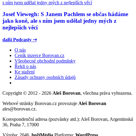
Josef Viewegh: S Janem Pachlem se občas hádáme
jako koně, ale s ním jsem udělal jedny mých z
nejlepších věcí
další Podcasty ⇢
O nás
Ceník inzerce Borovan.cz
Všeobecné obchodní podmínky
Řekli o nás
Ke stažení
Zásady ochrany osobních údajů
Copyright © 2012 - 2026
Aleš Borovan
, všechna práva vyhrazena.
Webové stránky Borovan.cz provozuje
Aleš Borovan
ales@borovan.cz.
Korespondenční adresa (pozvánky atd.): Aleš Borovan, Argentinská
36, Praha 7, 17000
Výroba: 2046,
božíMédia
Platforma:
WordPress