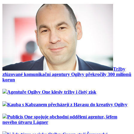
Tržby
zfúzované komunikační agentury Ogilvy překročily 300 milionů
korun
Agentuře Ogilvy One klesly tržby i čistý zisk
Kauba s Kabzanem přecházejí z Havasu do kreativy Ogilvy
Publicis One spojuje obchodní oddělení agentur, šéfem
nového útvaru Lágner