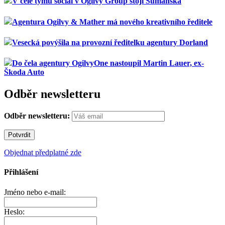
V čele týmu social v Ogilvy Group stojí Šumanská
Agentura Ogilvy & Mather má nového kreativního ředitele
Vesecká povýšila na provozní ředitelku agentury Dorland
Do čela agentury OgilvyOne nastoupil Martin Lauer, ex-
Škoda Auto
Odběr newsletteru
Odběr newsletteru:
Objednat předplatné zde
Přihlášení
Jméno nebo e-mail:
Heslo: