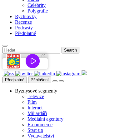
Celebrity
Polygrafie
Rychlovky
Recenze
Podcasty
Předplatné
Předplatné
Přihlášení
Byznysové segmenty
Televize
Film
Internet
Miliardáři
Mediální agentury
E-commerce
Start-up
Vydavatelství