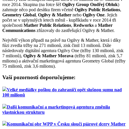
roce 2014. Skupina (na fotce šéf
Ogilvy Group Ondřej Obluk
)
zahrnuje něco pod desítku firem včetně
Ogilvy Public Relations
,
Geometry Global
,
Ogilvy & Mather
nebo
Ogilvy One
. Jejich
počet se v uplynulých letech měnil - kupříkladu v roce 2014 tři
společnosti
Mather Public Relations
,
Redworks
a
Mather
Communications
zfúzovaly do zastřešující Ogilvy & Mather.
Největší výkon připadl na právě na Ogilvy & Mather, která i díky
fúzi zvedla tržby na 271 milionů, zisk činil 13 milionů. Dále
následovaly digitální agentura Ogilvy One (tržby 130 milionů, zisk
7 milionů),
Ogilvy & Mather Morava
(tržby 81 milionů, zisk 5,7
milionu) a aktivační marketingová agentura Geometry Global (tržby
75 milionů, zisk 3,6 milionu).
Vaší pozornosti doporučujeme:
Velké mediálky pošlou do zahraničí opět slušnou sumu nad
100 milionů
Další komunikační a marketingová agentura změnila
vlastnickou strukturu
Komunikační obr WPP v Česku sloučí píárové dcery Mather