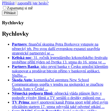
Přihlásit
|
zapoměli jste heslo?
Zapamatuj si mě
Rychlovky
Rychlovky
Partners
: finanční skupina Petra Borkovce vstupuje na
německý trh. Pro svou další evropskou expanzi uzavřela
strategické partnerství se ...
Keltská noc
: 31. ročník legendárního krkonošského festivalu
proběhne příští týden od čtvrtka 13. srpna do 16. srpna ve ...
Partners Banka
: jako první banka v Česku umožní klientům
nakupovat a prodávat bitcoin přímo v bankovní aplikaci.
Služba ...
Škoda Auto
: komunikační agentura New School
Communications uspěla v tendru na spolupráci se značkou
Škoda Auto v České ...
Německá podpora filmů
: německá vláda plánuje škrty v
podpoře výroby filmů a TV seriálů o desítky milionů eur. ...
TV Prima
: nový sportovní kanál Prima sport ještě před svým
oficiálním startem 17. srpna odvysílá také odvetné utkání ...