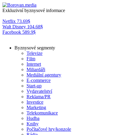
Exkluzivní byznysové informace
Netflix
73.69
$
Walt Disney
104.68
$
Facebook
589.9
$
Byznysové segmenty
Televize
Film
Internet
Miliardáři
Mediální agentury
E-commerce
Start-up
Vydavatelství
Reklama/PR
Investice
Marketing
Telekomunikace
Hudba
Knihy
Počítačové hry/konzole
Rádia