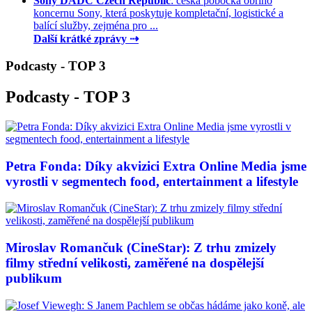
Sony DADC Czech Republic
: česká pobočka obřího
koncernu Sony, která poskytuje kompletační, logistické a
balící služby, zejména pro ...
Další krátké zprávy ⇢
Podcasty - TOP 3
Podcasty - TOP 3
Petra Fonda: Díky akvizici Extra Online Media jsme
vyrostli v segmentech food, entertainment a lifestyle
Miroslav Romančuk (CineStar): Z trhu zmizely
filmy střední velikosti, zaměřené na dospělejší
publikum