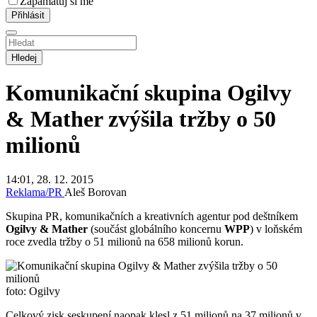
Zapamatuj si mě
Hledej
Komunikační skupina Ogilvy
& Mather zvýšila tržby o 50
milionů
14:01, 28. 12. 2015
Reklama/PR
Aleš Borovan
Skupina PR, komunikačních a kreativních agentur pod deštníkem
Ogilvy & Mather
(součást globálního koncernu
WPP
) v loňském
roce zvedla tržby o 51 milionů na 658 milionů korun.
foto: Ogilvy
Celkový zisk seskupení naopak klesl z 51 milionů na 37 milionů v