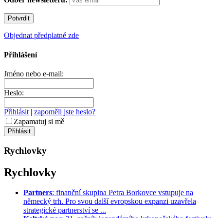
Objednat předplatné zde
Přihlášení
Jméno nebo e-mail:
Heslo:
Přihlásit
|
zapoměli jste heslo?
Zapamatuj si mě
Rychlovky
Rychlovky
Partners
: finanční skupina Petra Borkovce vstupuje na
německý trh. Pro svou další evropskou expanzi uzavřela
strategické partnerství se ...