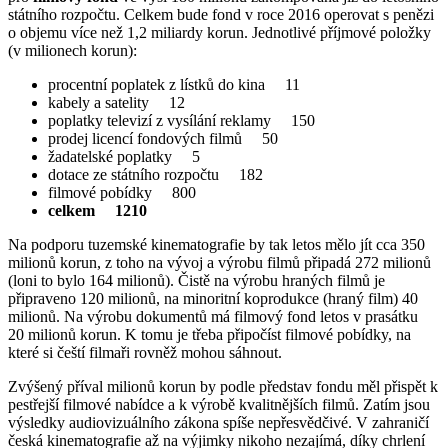
státního rozpočtu. Celkem bude fond v roce 2016 operovat s penězi
o objemu více než 1,2 miliardy korun. Jednotlivé příjmové položky
(v milionech korun):
procentní poplatek z lístků do kina 11
kabely a satelity 12
poplatky televizí z vysílání reklamy 150
prodej licencí fondových filmů 50
žadatelské poplatky 5
dotace ze státního rozpočtu 182
filmové pobídky 800
celkem 1210
Na podporu tuzemské kinematografie by tak letos mělo jít cca 350
milionů korun, z toho na vývoj a výrobu filmů připadá 272 milionů
(loni to bylo 164 milionů). Čistě na výrobu hraných filmů je
připraveno 120 milionů, na minoritní koprodukce (hraný film) 40
milionů. Na výrobu dokumentů má filmový fond letos v prasátku
20 milionů korun. K tomu je třeba připočíst filmové pobídky, na
které si čeští filmaři rovněž mohou sáhnout.
Zvýšený příval milionů korun by podle představ fondu měl přispět k
pestřejší filmové nabídce a k výrobě kvalitnějších filmů. Zatím jsou
výsledky audiovizuálního zákona spíše nepřesvědčivé. V zahraničí
česká kinematografie až na výjimky nikoho nezajímá, díky chrlení