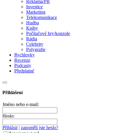
Reklama/PR
Investice
Marketing
Telekomunikace
Hudba
Knihy
Počítačové hry/konzole
Rádia
Celebrity
Polygrafie
Rychlovky
Recenze
Podcasty
Předplatné
Přihlášení
Jméno nebo e-mail:
Heslo:
Přihlásit
|
zapoměli jste heslo?