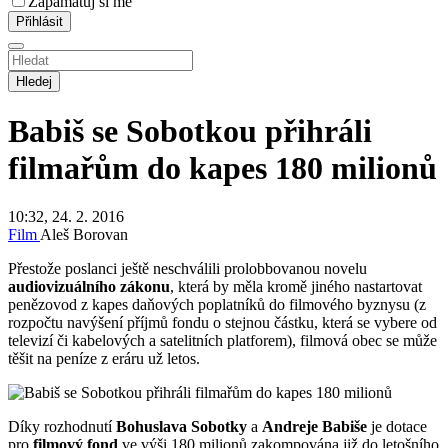
Zapamatuj si mě
Hledej
Babiš se Sobotkou přihráli
filmařům do kapes 180 milionů
10:32, 24. 2. 2016
Film
Aleš Borovan
Přestože poslanci ještě neschválili prolobbovanou novelu
audiovizuálního zákonu
, která by měla kromě jiného nastartovat
penězovod z kapes daňových poplatníků do filmového byznysu (z
rozpočtu navýšení příjmů fondu o stejnou částku, která se vybere od
televizí či kabelových a satelitních platforem), filmová obec se může
těšit na peníze z eráru už letos.
Díky rozhodnutí
Bohuslava Sobotky
a
Andreje Babiše
je dotace
pro
filmový fond
ve výši 180 milionů zakompována již do letošního