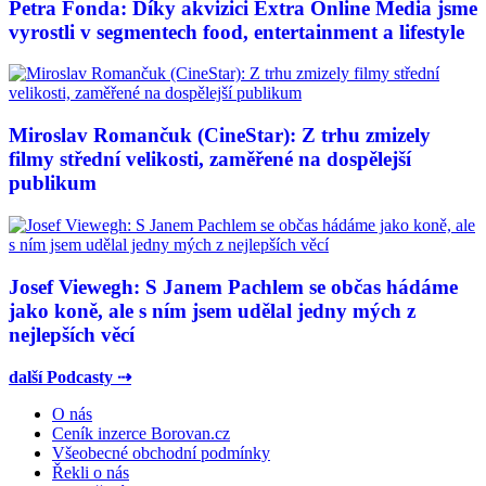
Petra Fonda: Díky akvizici Extra Online Media jsme
vyrostli v segmentech food, entertainment a lifestyle
Miroslav Romančuk (CineStar): Z trhu zmizely
filmy střední velikosti, zaměřené na dospělejší
publikum
Josef Viewegh: S Janem Pachlem se občas hádáme
jako koně, ale s ním jsem udělal jedny mých z
nejlepších věcí
další Podcasty ⇢
O nás
Ceník inzerce Borovan.cz
Všeobecné obchodní podmínky
Řekli o nás