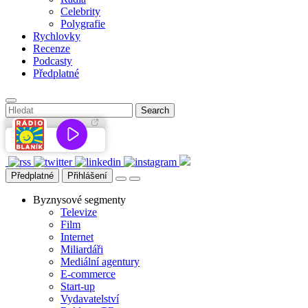
Celebrity
Polygrafie
Rychlovky
Recenze
Podcasty
Předplatné
Předplatné
Přihlášení
Byznysové segmenty
Televize
Film
Internet
Miliardáři
Mediální agentury
E-commerce
Start-up
Vydavatelství