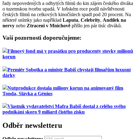
řady nepovedených a odbytých filmů do kin zájem českého diváka
o tuzemskou tvorbu upadá. V loňském roce podíl návštěvnosti
českých filmů na celkových kinočíslech spadl pod 20 procent. Na
některé snímky jako například
Laputa
,
Celebrity
,
Andílek na
nervy
nebo
Ztraceni v Mnichově
přišlo jen pár tisíc diváků.
Vaší pozornosti doporučujeme:
Filmový fond má v prasátku pro producenty stovky milionů
korun
Premiér Sobotka a ministr Babiš chystají filmařům luxusní
dárky
Nutprodukce dostala miliony korun na animovaný film
Tonda, Slávka a Génius
Vlastník vydavatelství Mafra Babiš dostal z celého svého
podnikání skoro 9 miliard čistého zisku
Odběr newsletteru
Odběr newsletteru: