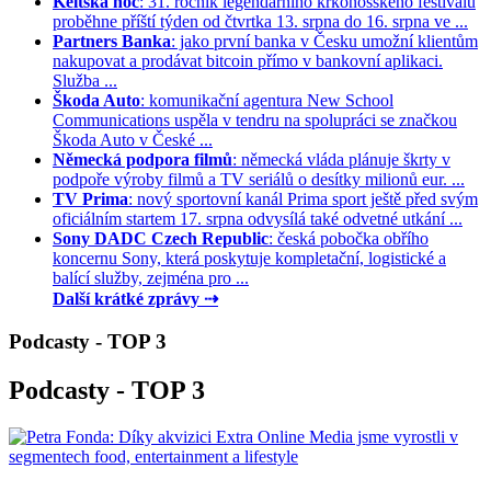
Keltská noc
: 31. ročník legendárního krkonošského festivalu
proběhne příští týden od čtvrtka 13. srpna do 16. srpna ve ...
Partners Banka
: jako první banka v Česku umožní klientům
nakupovat a prodávat bitcoin přímo v bankovní aplikaci.
Služba ...
Škoda Auto
: komunikační agentura New School
Communications uspěla v tendru na spolupráci se značkou
Škoda Auto v České ...
Německá podpora filmů
: německá vláda plánuje škrty v
podpoře výroby filmů a TV seriálů o desítky milionů eur. ...
TV Prima
: nový sportovní kanál Prima sport ještě před svým
oficiálním startem 17. srpna odvysílá také odvetné utkání ...
Sony DADC Czech Republic
: česká pobočka obřího
koncernu Sony, která poskytuje kompletační, logistické a
balící služby, zejména pro ...
Další krátké zprávy ⇢
Podcasty - TOP 3
Podcasty - TOP 3