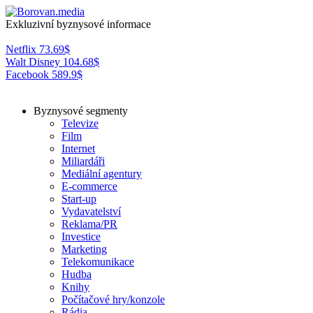
Exkluzivní byznysové informace
Netflix
73.69
$
Walt Disney
104.68
$
Facebook
589.9
$
Byznysové segmenty
Televize
Film
Internet
Miliardáři
Mediální agentury
E-commerce
Start-up
Vydavatelství
Reklama/PR
Investice
Marketing
Telekomunikace
Hudba
Knihy
Počítačové hry/konzole
Rádia