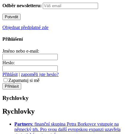
Odběr newsletteru:
Objednat předplatné zde
Přihlášení
Jméno nebo e-mail:
Heslo:
Přihlásit
|
zapoměli jste heslo?
Zapamatuj si mě
Rychlovky
Rychlovky
Partners
: finanční skupina Petra Borkovce vstupuje na
německý trh. Pro svou další evropskou expanzi uzavřela