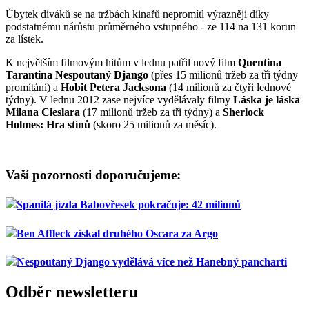
Úbytek diváků se na tržbách kinařů nepromítl výrazněji díky
podstatnému nárůstu průměrného vstupného - ze 114 na 131 korun
za lístek.
K největším filmovým hitům v lednu patřil nový film
Quentina
Tarantina Nespoutaný Django
(přes 15 milionů tržeb za tři týdny
promítání) a
Hobit Petera Jacksona
(14 milionů za čtyři lednové
týdny). V lednu 2012 zase nejvíce vydělávaly filmy
Láska je láska
Milana Cieslara
(17 milionů tržeb za tři týdny) a
Sherlock
Holmes: Hra stínů
(skoro 25 milionů za měsíc).
Vaší pozornosti doporučujeme:
Spanilá jízda Babovřesek pokračuje: 42 milionů
Ben Affleck získal druhého Oscara za Argo
Nespoutaný Django vydělává více než Hanebný pancharti
Odběr newsletteru