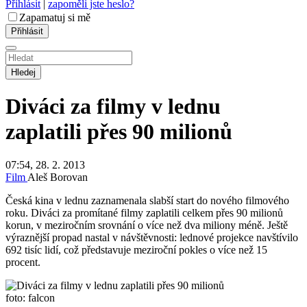
Přihlásit
|
zapoměli jste heslo?
Zapamatuj si mě
Hledej
Diváci za filmy v lednu
zaplatili přes 90 milionů
07:54, 28. 2. 2013
Film
Aleš Borovan
Česká kina v lednu zaznamenala slabší start do nového filmového
roku. Diváci za promítané filmy zaplatili celkem přes 90 milionů
korun, v meziročním srovnání o více než dva miliony méně. Ještě
výraznější propad nastal v návštěvnosti: lednové projekce navštívilo
692 tisíc lidí, což představuje meziroční pokles o více než 15
procent.
foto: falcon