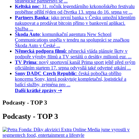
strategické partnerství se ...
Keltská noc
: 31. ročník legendárního krkonošského festivalu
proběhne příští týden od čtvrtka 13. srpna do 16. srpna ve ...
Partners Banka
: jako první banka v Česku umožní klientům
nakupovat a prodávat bitcoin přímo v bankovní aplikaci.
Služba ...
Škoda Auto
: komunikační agentura New School
Communications uspěla v tendru na spolupráci se značkou
Škoda Auto v České ...
Německá podpora filmů
: německá vláda plánuje škrty v
podpoře výroby filmů a TV seriálů o desítky milionů eur. ...
TV Prima
: nový sportovní kanál Prima sport ještě před svým
oficiálním startem 17. srpna odvysílá také odvetné utkání ...
Sony DADC Czech Republic
: česká pobočka obřího
koncernu Sony, která poskytuje kompletační, logistické a
balící služby, zejména pro ...
Další krátké zprávy ⇢
Podcasty - TOP 3
Podcasty - TOP 3