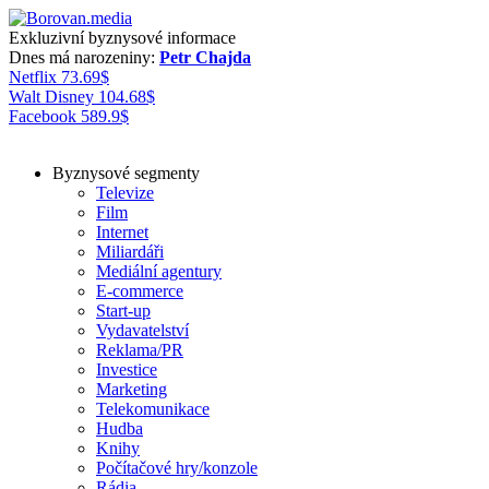
Exkluzivní byznysové informace
Dnes má narozeniny:
Petr Chajda
Netflix
73.69
$
Walt Disney
104.68
$
Facebook
589.9
$
Byznysové segmenty
Televize
Film
Internet
Miliardáři
Mediální agentury
E-commerce
Start-up
Vydavatelství
Reklama/PR
Investice
Marketing
Telekomunikace
Hudba
Knihy
Počítačové hry/konzole
Rádia