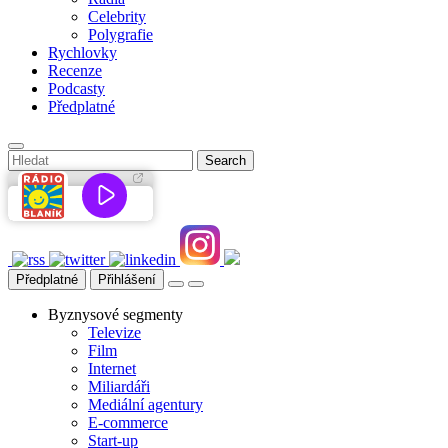
Celebrity
Polygrafie
Rychlovky
Recenze
Podcasty
Předplatné
Předplatné
Přihlášení
Byznysové segmenty
Televize
Film
Internet
Miliardáři
Mediální agentury
E-commerce
Start-up