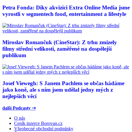
Petra Fonda: Díky akvizici Extra Online Media jsme
vyrostli v segmentech food, entertainment a lifestyle
Miroslav Romančuk (CineStar): Z trhu zmizely
filmy střední velikosti, zaměřené na dospělejší
publikum
Josef Viewegh: S Janem Pachlem se občas hádáme
jako koně, ale s ním jsem udělal jedny mých z
nejlepších věcí
další Podcasty ⇢
O nás
Ceník inzerce Borovan.cz
Všeobecné obchodní podmínky