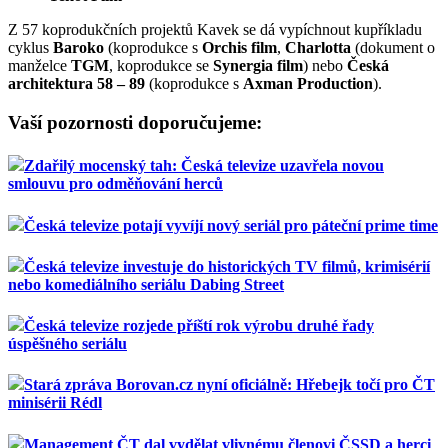
Z 57 koprodukčních projektů Kavek se dá vypíchnout kupříkladu
cyklus
Baroko
(koprodukce s
Orchis film
,
Charlotta
(dokument o
manželce
TGM
, koprodukce se
Synergia film
) nebo
Česká
architektura 58 – 89
(koprodukce s
Axman Production
).
Vaší pozornosti doporučujeme:
Zdařilý mocenský tah: Česká televize uzavřela novou
smlouvu pro odměňování herců
Česká televize potají vyvíjí nový seriál pro páteční prime time
Česká televize investuje do historických TV filmů, krimisérií
nebo komediálního seriálu Dabing Street
Česká televize rozjede příští rok výrobu druhé řady
úspěšného seriálu
Stará zpráva Borovan.cz nyní oficiálně: Hřebejk točí pro ČT
minisérii Rédl
Management ČT dal vydělat vlivnému členovi ČSSD a herci