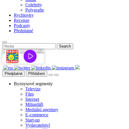
Celebrity
Polygrafie
Rychlovky
Recenze
Podcasty
Předplatné
Předplatné
Přihlášení
Byznysové segmenty
Televize
Film
Internet
Miliardáři
Mediální agentury
E-commerce
Start-up
Vydavatelství