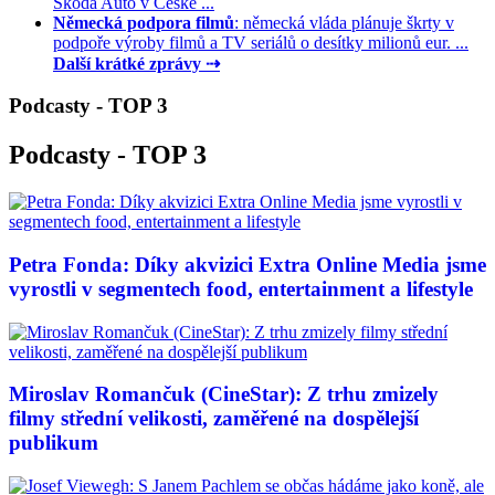
Škoda Auto v České ...
Německá podpora filmů
: německá vláda plánuje škrty v
podpoře výroby filmů a TV seriálů o desítky milionů eur. ...
Další krátké zprávy ⇢
Podcasty - TOP 3
Podcasty - TOP 3
Petra Fonda: Díky akvizici Extra Online Media jsme
vyrostli v segmentech food, entertainment a lifestyle
Miroslav Romančuk (CineStar): Z trhu zmizely
filmy střední velikosti, zaměřené na dospělejší
publikum