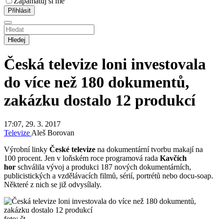
Zapamatuj si mě
Hledej
Česká televize loni investovala
do více než 180 dokumentů,
zakázku dostalo 12 produkcí
17:07, 29. 3. 2017
Televize
Aleš Borovan
Výrobní linky
České televize
na dokumentární tvorbu makají na
100 procent. Jen v loňském roce programová rada
Kavčích
hor
schválila vývoj a produkci 187 nových dokumentárních,
publicistických a vzdělávacích filmů, sérií, portrétů nebo docu-soap.
Některé z nich se již odvysílaly.
foto: čt