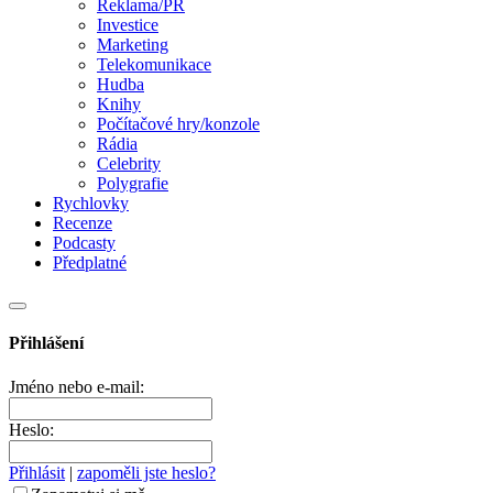
Reklama/PR
Investice
Marketing
Telekomunikace
Hudba
Knihy
Počítačové hry/konzole
Rádia
Celebrity
Polygrafie
Rychlovky
Recenze
Podcasty
Předplatné
Přihlášení
Jméno nebo e-mail:
Heslo:
Přihlásit
|
zapoměli jste heslo?