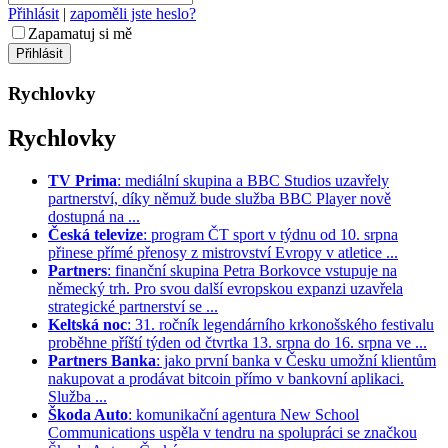
Přihlásit
|
zapoměli jste heslo?
Zapamatuj si mě
Rychlovky
Rychlovky
TV Prima
: mediální skupina a BBC Studios uzavřely
partnerství, díky němuž bude služba BBC Player nově
dostupná na ...
Česká televize
: program ČT sport v týdnu od 10. srpna
přinese přímé přenosy z mistrovství Evropy v atletice ...
Partners
: finanční skupina Petra Borkovce vstupuje na
německý trh. Pro svou další evropskou expanzi uzavřela
strategické partnerství se ...
Keltská noc
: 31. ročník legendárního krkonošského festivalu
proběhne příští týden od čtvrtka 13. srpna do 16. srpna ve ...
Partners Banka
: jako první banka v Česku umožní klientům
nakupovat a prodávat bitcoin přímo v bankovní aplikaci.
Služba ...
Škoda Auto
: komunikační agentura New School
Communications uspěla v tendru na spolupráci se značkou