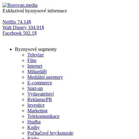
Exkluzivní byznysové informace
Netflix
74.14
$
Walt Disney
104.91
$
Facebook
592.1
$
Byznysové segmenty
Televize
Film
Internet
Miliardáři
Mediální agentury
E-commerce
Start-up
Vydavatelství
Reklama/PR
Investice
Marketing
Telekomunikace
Hudba
Knihy
Počítačové hry/konzole
Rádia