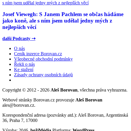
Josef Viewegh: S Janem Pachlem se občas hádáme
jako koně, ale s ním jsem udělal jedny mých z
nejlepších věcí
další Podcasty ⇢
O nás
Ceník inzerce Borovan.cz
Všeobecné obchodní podmínky
Řekli o nás
Ke stažení
Zásady ochrany osobních údajů
Copyright © 2012 - 2026
Aleš Borovan
, všechna práva vyhrazena.
Webové stránky Borovan.cz provozuje
Aleš Borovan
ales@borovan.cz.
Korespondenční adresa (pozvánky atd.): Aleš Borovan, Argentinská
36, Praha 7, 17000
Výroba: 2046,
božíMédia
Platforma:
WordPress