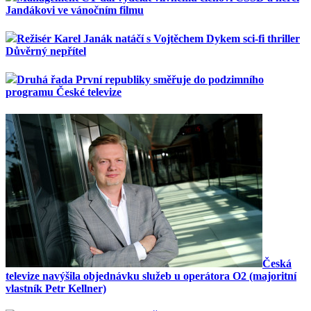
Jandákovi ve vánočním filmu
Režisér Karel Janák natáčí s Vojtěchem Dykem sci-fi thriller
Důvěrný nepřítel
Druhá řada První republiky směřuje do podzimního
programu České televize
Česká
televize navýšila objednávku služeb u operátora O2 (majoritní
vlastník Petr Kellner)