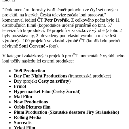
"Dokumentární formáty tvoří téměř polovinu ze čtyř set nových
projektů, na kterých Česká televize začala loni pracovat,"
komentoval ředitel ČT
Petr Dvořák
. Z celkového počtu bylo 11
distribučních filmů (koprodukce určené primárně do kin), 57
televizních koprodukcí, 19 projektů v zakázkové výrobě (z toho 2
byly pozastaveny, 2 převedeny pod vlastní výrobu a u 2 se řeší
výrobce) a 100 projektů ve vlastní výrobě ČT (kupříkladu portrét
pěvkyně
Soni Červené
- foto).
V kategorii zakázkových projektů pro ČT momentálně vyrábí nebo
loni točily následující externí produkce:
16:9 Production
Day For Night Productions
(francouzská produkce)
Dry
(projekt
Cesty za zvířaty
)
Frmol
Hypermarket Film
(
Český žurnál
)
Mat Film
Now Productions
Orbis Pictures film
Plum Production
(
Skautské desatero Jíry Stránského
)
Rolling Media
Surrealis
Yekot Film