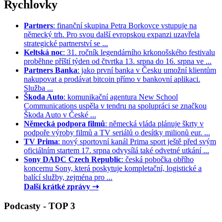
Rychlovky
Partners
: finanční skupina Petra Borkovce vstupuje na
německý trh. Pro svou další evropskou expanzi uzavřela
strategické partnerství se ...
Keltská noc
: 31. ročník legendárního krkonošského festivalu
proběhne příští týden od čtvrtka 13. srpna do 16. srpna ve ...
Partners Banka
: jako první banka v Česku umožní klientům
nakupovat a prodávat bitcoin přímo v bankovní aplikaci.
Služba ...
Škoda Auto
: komunikační agentura New School
Communications uspěla v tendru na spolupráci se značkou
Škoda Auto v České ...
Německá podpora filmů
: německá vláda plánuje škrty v
podpoře výroby filmů a TV seriálů o desítky milionů eur. ...
TV Prima
: nový sportovní kanál Prima sport ještě před svým
oficiálním startem 17. srpna odvysílá také odvetné utkání ...
Sony DADC Czech Republic
: česká pobočka obřího
koncernu Sony, která poskytuje kompletační, logistické a
balící služby, zejména pro ...
Další krátké zprávy ⇢
Podcasty - TOP 3