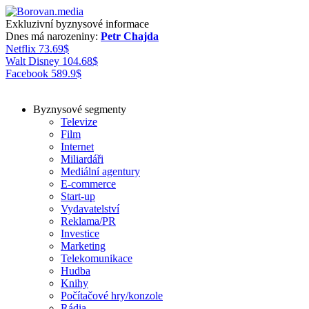
Exkluzivní byznysové informace
Dnes má narozeniny:
Petr Chajda
Netflix
73.69
$
Walt Disney
104.68
$
Facebook
589.9
$
Byznysové segmenty
Televize
Film
Internet
Miliardáři
Mediální agentury
E-commerce
Start-up
Vydavatelství
Reklama/PR
Investice
Marketing
Telekomunikace
Hudba
Knihy
Počítačové hry/konzole
Rádia