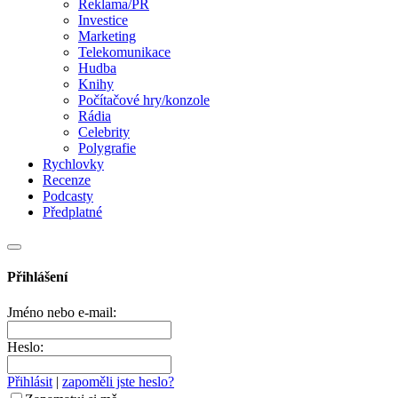
Reklama/PR
Investice
Marketing
Telekomunikace
Hudba
Knihy
Počítačové hry/konzole
Rádia
Celebrity
Polygrafie
Rychlovky
Recenze
Podcasty
Předplatné
Přihlášení
Jméno nebo e-mail:
Heslo:
Přihlásit
|
zapoměli jste heslo?