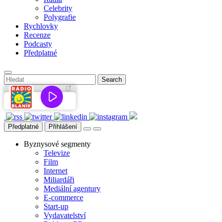
Celebrity
Polygrafie
Rychlovky
Recenze
Podcasty
Předplatné
Předplatné
Přihlášení
Byznysové segmenty
Televize
Film
Internet
Miliardáři
Mediální agentury
E-commerce
Start-up
Vydavatelství