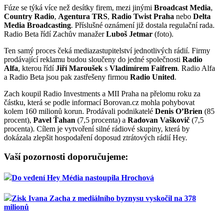
Fúze se týká více než desítky firem, mezi jinými
Broadcast Media
,
Country Radio
,
Agentura TRS
,
Radio Twist Praha
nebo
Delta
Media Broadcasting
. Příslušné oznámení již dostala regulační rada.
Radio Beta řídí Zachův manažer
Luboš Jetmar
(foto).
Ten samý proces čeká mediazastupitelství jednotlivých rádií. Firmy
prodávající reklamu budou sloučeny do jedné společnosti
Radio
Alfa
, kterou řídí
Jiří Maroušek
s
Vladimírem Faifrem
. Radio Alfa
a Radio Beta jsou pak zastřešeny firmou
Radio United
.
Zach koupil Radio Investments a MII Praha na přelomu roku za
částku, která se podle informací Borovan.cz mohla pohybovat
kolem 160 milionů korun. Prodávali podnikatelé
Denis O’Brien
(85
procent),
Pavel Ťahan
(7,5 procenta) a
Radovan Vaškovič
(7,5
procenta). Cílem je vytvoření silné rádiové skupiny, která by
dokázala zlepšit hospodaření doposud ztrátových rádií Hey.
Vaší pozornosti doporučujeme:
Do vedení Hey Média nastoupila Hrochová
Zisk Ivana Zacha z mediálního byznysu vyskočil na 378
milionů