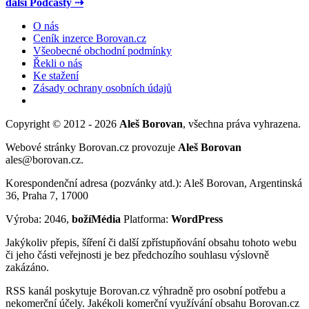
další Podcasty ⇢
O nás
Ceník inzerce Borovan.cz
Všeobecné obchodní podmínky
Řekli o nás
Ke stažení
Zásady ochrany osobních údajů
Copyright © 2012 - 2026
Aleš Borovan
, všechna práva vyhrazena.
Webové stránky Borovan.cz provozuje
Aleš Borovan
ales@borovan.cz.
Korespondenční adresa (pozvánky atd.): Aleš Borovan, Argentinská
36, Praha 7, 17000
Výroba: 2046,
božíMédia
Platforma:
WordPress
Jakýkoliv přepis, šíření či další zpřístupňování obsahu tohoto webu
či jeho části veřejnosti je bez předchozího souhlasu výslovně
zakázáno.
RSS kanál poskytuje Borovan.cz výhradně pro osobní potřebu a
nekomerční účely. Jakékoli komerční využívání obsahu Borovan.cz