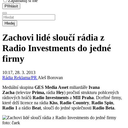
Zapamatuj si mě
Hledej
Zachovi lidé sloučí rádia z
Radio Investments do jedné
firmy
10:17, 28. 3. 2013
Rádia
Reklama/PR
Aleš Borovan
Mediální skupina
GES Media Asset
miliardáře
Ivana
Zacha
(televize
Prima,
rádia
Hey
) pročistí strukturu pohlcených
rádiových hráčů
Radio Investments
a
MII Praha
. Dceřiné firmy,
které drží licence na rádia
Kiss
,
Radio Country
,
Radio Spin
,
Radio 1
a rádio
Beat
, sloučí do jedné společnosti
Radio Beta
.
foto: čaek