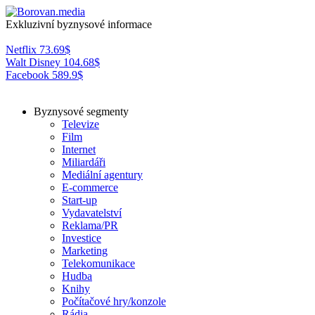
Exkluzivní byznysové informace
Netflix
73.69
$
Walt Disney
104.68
$
Facebook
589.9
$
Byznysové segmenty
Televize
Film
Internet
Miliardáři
Mediální agentury
E-commerce
Start-up
Vydavatelství
Reklama/PR
Investice
Marketing
Telekomunikace
Hudba
Knihy
Počítačové hry/konzole
Rádia