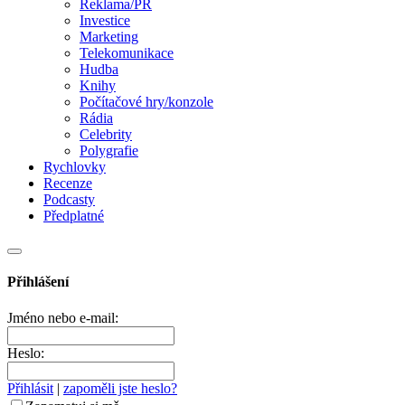
Reklama/PR
Investice
Marketing
Telekomunikace
Hudba
Knihy
Počítačové hry/konzole
Rádia
Celebrity
Polygrafie
Rychlovky
Recenze
Podcasty
Předplatné
Přihlášení
Jméno nebo e-mail:
Heslo:
Přihlásit
|
zapoměli jste heslo?