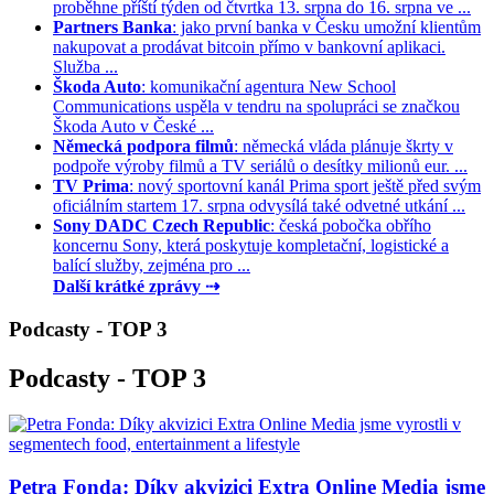
proběhne příští týden od čtvrtka 13. srpna do 16. srpna ve ...
Partners Banka
: jako první banka v Česku umožní klientům
nakupovat a prodávat bitcoin přímo v bankovní aplikaci.
Služba ...
Škoda Auto
: komunikační agentura New School
Communications uspěla v tendru na spolupráci se značkou
Škoda Auto v České ...
Německá podpora filmů
: německá vláda plánuje škrty v
podpoře výroby filmů a TV seriálů o desítky milionů eur. ...
TV Prima
: nový sportovní kanál Prima sport ještě před svým
oficiálním startem 17. srpna odvysílá také odvetné utkání ...
Sony DADC Czech Republic
: česká pobočka obřího
koncernu Sony, která poskytuje kompletační, logistické a
balící služby, zejména pro ...
Další krátké zprávy ⇢
Podcasty - TOP 3
Podcasty - TOP 3
Petra Fonda: Díky akvizici Extra Online Media jsme