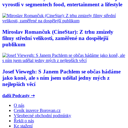
vyrostli v segmentech food, entertainment a lifestyle
Miroslav Romančuk (CineStar): Z trhu zmizely
filmy střední velikosti, zaměřené na dospělejší
publikum
Josef Viewegh: S Janem Pachlem se občas hádáme
jako koně, ale s ním jsem udělal jedny mých z
nejlepších věcí
další Podcasty ⇢
O nás
Ceník inzerce Borovan.cz
Všeobecné obchodní podmínky
Řekli o nás
Ke stažení