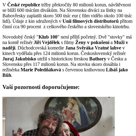
V
České republice
tržby překročily 80 milionů korun, návštěvnost
se blíží 600 tisícům divákům. Na Slovensku diváci za lístky na
Babovřesky zaplatili skoro 500 tisíc eur ( film vidělo okolo 100 tisíc
lidí). Údaje z kin sdružených v
Unii filmových distributorů
přitom
činní cca 90 procent z celkového českého a slovenského kinotrhu.
Novodobý český "
Klub 100
" není příliš početný. Dvě "stovky" má
na kontě režisér
Jiří Vejdělek
s filmy
Ženy v pokušení
a
Muži v
naději
. Důchodcovská komedie
Jana Svěráka
Vratné lahve
v
kinech vydělala přes 124 milionů korun. Československý režisér
Juraj Jakubisko
utržil s historickou freskou
Bathory
v Česku a
Slovensku přes 117 milionů korun. Na stovku skoro dosáhla i
režisérka
Marie Poledňáková
s červenou knihovnou
Líbáš jako
Bůh
.
Vaší pozornosti doporučujeme: