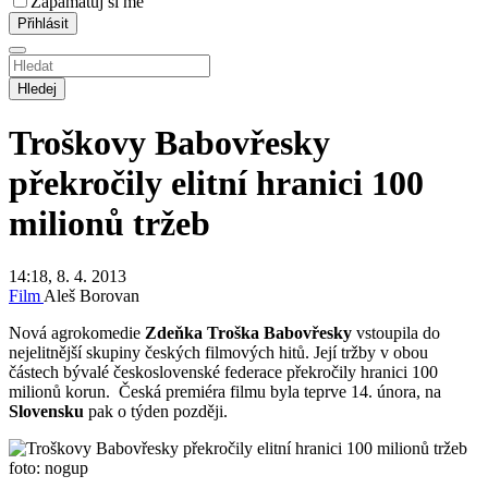
Zapamatuj si mě
Hledej
Troškovy Babovřesky
překročily elitní hranici 100
milionů tržeb
14:18, 8. 4. 2013
Film
Aleš Borovan
Nová agrokomedie
Zdeňka Troška Babovřesky
vstoupila do
nejelitnější skupiny českých filmových hitů. Její tržby v obou
částech bývalé československé federace překročily hranici 100
milionů korun. Česká premiéra filmu byla teprve 14. února, na
Slovensku
pak o týden později.
foto: nogup