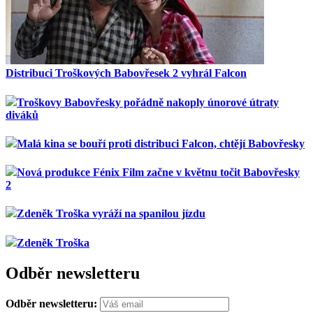
Distribuci Troškových Babovřesek 2 vyhrál Falcon
Troškovy Babovřesky pořádně nakoply únorové útraty
diváků
Malá kina se bouří proti distribuci Falcon, chtějí Babovřesky
Nová produkce Fénix Film začne v květnu točit Babovřesky
2
Zdeněk Troška vyráží na spanilou jízdu
Zdeněk Troška
Odběr newsletteru
Odběr newsletteru: