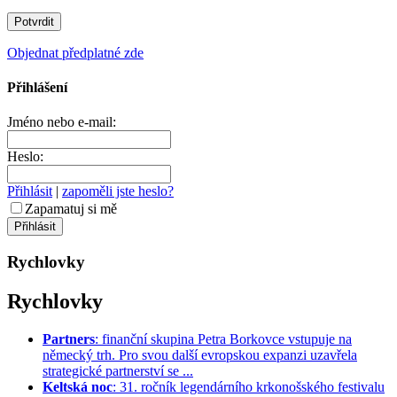
Objednat předplatné zde
Přihlášení
Jméno nebo e-mail:
Heslo:
Přihlásit
|
zapoměli jste heslo?
Zapamatuj si mě
Rychlovky
Rychlovky
Partners
: finanční skupina Petra Borkovce vstupuje na
německý trh. Pro svou další evropskou expanzi uzavřela
strategické partnerství se ...
Keltská noc
: 31. ročník legendárního krkonošského festivalu