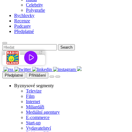
Celebrity
Polygrafie
Rychlovky
Recenze
Podcasty
Předplatné
Předplatné
Přihlášení
Byznysové segmenty
Televize
Film
Internet
Miliardáři
Mediální agentury
E-commerce
Start-up
Vydavatelství