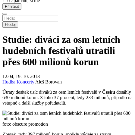
Zapamatuj si mě
Hledej
Studie: diváci za osm letních
hudebních festivalů utratili
přes 600 milionů korun
12:04, 19. 10. 2018
Hudba
Koncerty
Aleš Borovan
Útraty desítek tisíc diváků za osm letních festivalů v
Česku
dosáhly
630 milionů korun. Z toho 37 procent, tedy 233 milionů, připadlo na
vstupné a další služby pořadatelů.
foto: obscure promotion
Zbytek, tedy 397 milionů korun, spolkly výdaje za stravu,