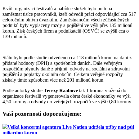
Kvůli organizaci festivalů a nabídce služeb bylo potřeba
zaměstnat tisíce pracovníků, kteří odvedli práci odpovídající cca 517
celoročním plným úvazkům. Zaměstnancům všech zúčastněných
podniků byly vyplaceny mzdy a pojištění ve výši přes 135 milionů
korun. Zisk českých firem a podnikatelů (OSVČ) se zvýšil cca o
139 milionů.
Státu bylo podle studie odvedeno cca 118 milionů korun na dani z
přidané hodnoty (DPH) a spotřebních daních. Dále veřejným
rozpočtům plynuly daně z příjmů, odvody na sociální a zdravotní
pojištění a poplatky okolním obcím. Celkem veřejné rozpočty
získaly tímto způsobem více než 201 milionů korun.
Podle autorky studie
Terezy Raabové
tak 1 koruna vložená do
organizace festivalů vygenerovala obrat české ekonomiky ve výši
4,50 koruny a odvody do veřejných rozpočtů ve výši 0,80 koruny.
Vaší pozornosti doporučujeme:
Velká koncertní agentura Live Nation udržela tržby nad půl
miliardou korun