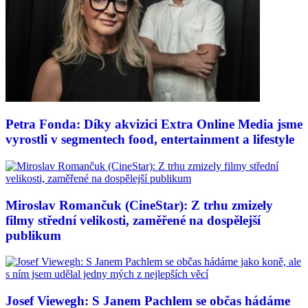
Petra Fonda: Díky akvizici Extra Online Media jsme
vyrostli v segmentech food, entertainment a lifestyle
Miroslav Romančuk (CineStar): Z trhu zmizely
filmy střední velikosti, zaměřené na dospělejší
publikum
Josef Viewegh: S Janem Pachlem se občas hádáme