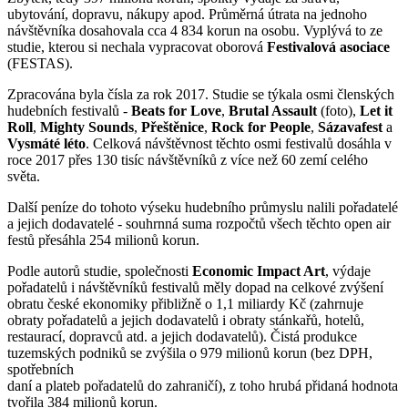
ubytování, dopravu, nákupy apod. Průměrná útrata na jednoho
návštěvníka dosahovala cca 4 834 korun na osobu. Vyplývá to ze
studie, kterou si nechala vypracovat oborová
Festivalová asociace
(FESTAS).
Zpracována byla čísla za rok 2017. Studie se týkala osmi členských
hudebních festivalů -
Beats for Love
,
Brutal Assault
(foto),
Let it
Roll
,
Mighty Sounds
,
Přeštěnice
,
Rock for People
,
Sázavafest
a
Vysmáté léto
. Celková návštěvnost těchto osmi festivalů dosáhla v
roce 2017 přes 130 tisíc návštěvníků z více než 60 zemí celého
světa.
Další peníze do tohoto výseku hudebního průmyslu nalili pořadatelé
a jejich dodavatelé - souhrnná suma rozpočtů všech těchto open air
festů přesáhla 254 milionů korun.
Podle autorů studie, společnosti
Economic Impact Art
, výdaje
pořadatelů i návštěvníků festivalů měly dopad na celkové zvýšení
obratu české ekonomiky přibližně o 1,1 miliardy Kč (zahrnuje
obraty pořadatelů a jejich dodavatelů i obraty stánkařů, hotelů,
restaurací, dopravců atd. a jejich dodavatelů). Čistá produkce
tuzemských podniků se zvýšila o 979 milionů korun (bez DPH,
spotřebních
daní a plateb pořadatelů do zahraničí), z toho hrubá přidaná hodnota
tvořila 384 milionů korun.