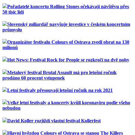
Pořadatelé koncertu Rolling Stones očekávají návštěvu přes
50 tisíc lidí
Slovenský miliardář navyšuje investice v českém koncertním
průmyslu
Organizátor festivalu Colours of Ostrava zvedl obrat na 130
milionů
Hot News: Festival Rock for People se rozkročí na dvě nohy
Metalový festival Brutal Assault má pro letošní ročník
prodáno 60 procent vstupenek
Letní festivaly přesouvají letošní ročník na rok 2021
Velké letní festivaly a koncerty kvůli koronaviru podle všeho
nebudou
David Koller rozjíždí vlastní festival Kollerfest
Hlavní hvězdou Colours of Ostrava se stanou The Killers