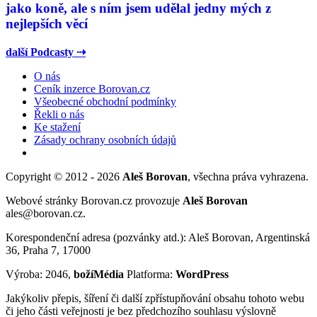
jako koně, ale s ním jsem udělal jedny mých z
nejlepších věcí
další Podcasty ⇢
O nás
Ceník inzerce Borovan.cz
Všeobecné obchodní podmínky
Řekli o nás
Ke stažení
Zásady ochrany osobních údajů
Copyright © 2012 - 2026
Aleš Borovan
, všechna práva vyhrazena.
Webové stránky Borovan.cz provozuje
Aleš Borovan
ales@borovan.cz.
Korespondenční adresa (pozvánky atd.): Aleš Borovan, Argentinská
36, Praha 7, 17000
Výroba: 2046,
božíMédia
Platforma:
WordPress
Jakýkoliv přepis, šíření či další zpřístupňování obsahu tohoto webu
či jeho části veřejnosti je bez předchozího souhlasu výslovně