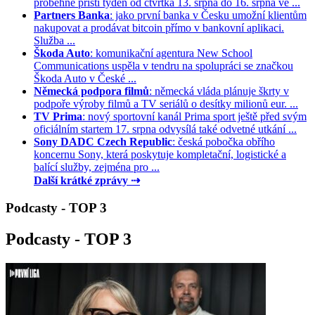
proběhne příští týden od čtvrtka 13. srpna do 16. srpna ve ...
Partners Banka
: jako první banka v Česku umožní klientům
nakupovat a prodávat bitcoin přímo v bankovní aplikaci.
Služba ...
Škoda Auto
: komunikační agentura New School
Communications uspěla v tendru na spolupráci se značkou
Škoda Auto v České ...
Německá podpora filmů
: německá vláda plánuje škrty v
podpoře výroby filmů a TV seriálů o desítky milionů eur. ...
TV Prima
: nový sportovní kanál Prima sport ještě před svým
oficiálním startem 17. srpna odvysílá také odvetné utkání ...
Sony DADC Czech Republic
: česká pobočka obřího
koncernu Sony, která poskytuje kompletační, logistické a
balící služby, zejména pro ...
Další krátké zprávy ⇢
Podcasty - TOP 3
Podcasty - TOP 3