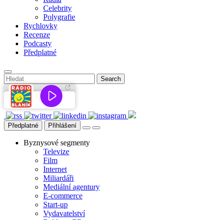
Celebrity
Polygrafie
Rychlovky
Recenze
Podcasty
Předplatné
Předplatné
Přihlášení
Byznysové segmenty
Televize
Film
Internet
Miliardáři
Mediální agentury
E-commerce
Start-up
Vydavatelství