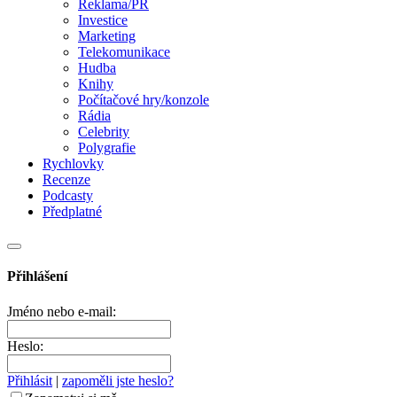
Reklama/PR
Investice
Marketing
Telekomunikace
Hudba
Knihy
Počítačové hry/konzole
Rádia
Celebrity
Polygrafie
Rychlovky
Recenze
Podcasty
Předplatné
Přihlášení
Jméno nebo e-mail:
Heslo:
Přihlásit
|
zapoměli jste heslo?