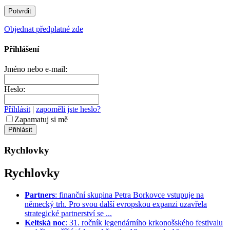
Objednat předplatné zde
Přihlášení
Jméno nebo e-mail:
Heslo:
Přihlásit
|
zapoměli jste heslo?
Zapamatuj si mě
Rychlovky
Rychlovky
Partners
: finanční skupina Petra Borkovce vstupuje na
německý trh. Pro svou další evropskou expanzi uzavřela
strategické partnerství se ...
Keltská noc
: 31. ročník legendárního krkonošského festivalu