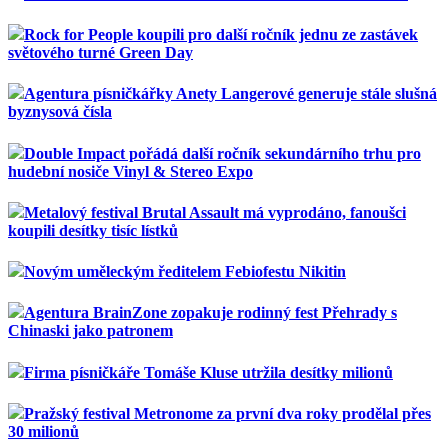
Rock for People koupili pro další ročník jednu ze zastávek
světového turné Green Day
Agentura písničkářky Anety Langerové generuje stále slušná
byznysová čísla
Double Impact pořádá další ročník sekundárního trhu pro
hudební nosiče Vinyl & Stereo Expo
Metalový festival Brutal Assault má vyprodáno, fanoušci
koupili desítky tisíc lístků
Novým uměleckým ředitelem Febiofestu Nikitin
Agentura BrainZone zopakuje rodinný fest Přehrady s
Chinaski jako patronem
Firma písničkáře Tomáše Kluse utržila desítky milionů
Pražský festival Metronome za první dva roky prodělal přes
30 milionů