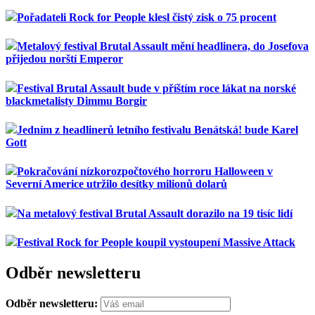
Pořadateli Rock for People klesl čistý zisk o 75 procent
Metalový festival Brutal Assault mění headlinera, do Josefova
přijedou norští Emperor
Festival Brutal Assault bude v příštím roce lákat na norské
blackmetalisty Dimmu Borgir
Jedním z headlinerů letního festivalu Benátská! bude Karel
Gott
Pokračování nízkorozpočtového horroru Halloween v
Severní Americe utržilo desítky milionů dolarů
Na metalový festival Brutal Assault dorazilo na 19 tisíc lidí
Festival Rock for People koupil vystoupení Massive Attack
Odběr newsletteru
Odběr newsletteru: