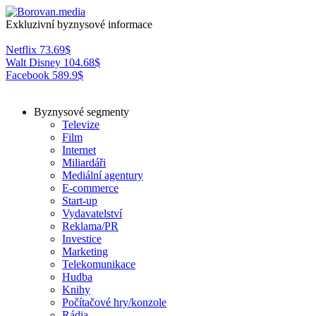
Exkluzivní byznysové informace
Netflix
73.69
$
Walt Disney
104.68
$
Facebook
589.9
$
Byznysové segmenty
Televize
Film
Internet
Miliardáři
Mediální agentury
E-commerce
Start-up
Vydavatelství
Reklama/PR
Investice
Marketing
Telekomunikace
Hudba
Knihy
Počítačové hry/konzole
Rádia