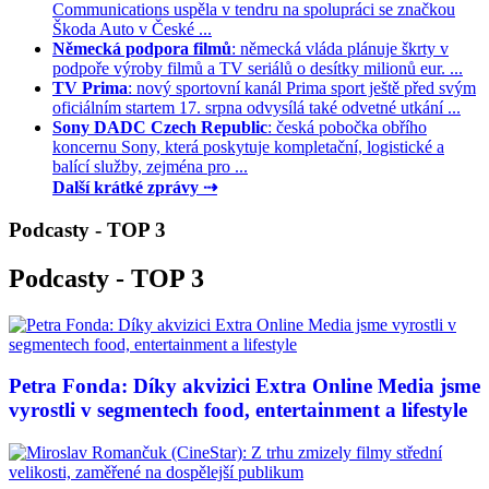
Communications uspěla v tendru na spolupráci se značkou
Škoda Auto v České ...
Německá podpora filmů
: německá vláda plánuje škrty v
podpoře výroby filmů a TV seriálů o desítky milionů eur. ...
TV Prima
: nový sportovní kanál Prima sport ještě před svým
oficiálním startem 17. srpna odvysílá také odvetné utkání ...
Sony DADC Czech Republic
: česká pobočka obřího
koncernu Sony, která poskytuje kompletační, logistické a
balící služby, zejména pro ...
Další krátké zprávy ⇢
Podcasty - TOP 3
Podcasty - TOP 3
Petra Fonda: Díky akvizici Extra Online Media jsme
vyrostli v segmentech food, entertainment a lifestyle