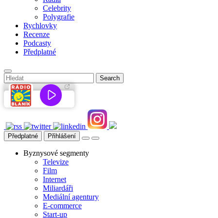
Celebrity
Polygrafie
Rychlovky
Recenze
Podcasty
Předplatné
Předplatné
Přihlášení
Byznysové segmenty
Televize
Film
Internet
Miliardáři
Mediální agentury
E-commerce
Start-up