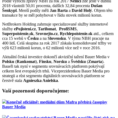
Podle výroční zprávy NBH za rok 2017
Němci
zde ještě v dubnu
2018 vlastnili 50,01 procenta, dalších 32,84 procenta
Dušan
Šenkypl
. Menší podíly měli
Jan Barta
a
David Holý
. Objem této
transakce by se měl pohybovat v řádu stovek milionů korun.
NetBrokers Holding zahrnuje specializované služby internetové
služby
ePojisteni.cz
,
Tarifomat
,
ProfiSMS
,
Superpoistenie.sk
,
Srovnejto.cz
,
Rychlepoistenie.sk
atd., celkem
cca 15 webů v
Česku
a na
Slovensku
. V týmu NBH pracuje na
400 lidí. Celá skupina za rok 2017 získala konsolidované tržby ve
výši 623 milionů korun, o 62 milionů více než v roce 2016.
Aktuální česká investice dokončí akviziční tažení Bauer Media v
Polsku
(
Rankomat
),
Finsku
,
Norsku
a
Švédsku
(
Zmarta
).
Baueři tak nyní v segmentu srovnávacích platforem pokrývají
celkem šest evropských trhů. Viceprezidentkou Bauer Media pro
strategii a růst segmentu digitálních srovnávacích platforem se
čerstvě stala
Agnieszka Anielska
.
Vaší pozornosti doporučujeme:
Konečně oficiálně: mediální dům Mafra přebírá časopisy
Bauer Media
Časopisecké vydavatelství Bauer Media navýšilo čistý zisk na