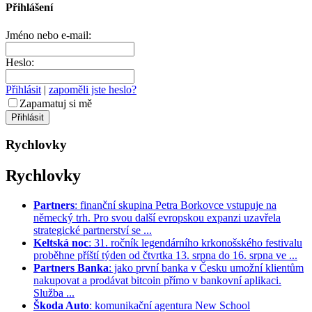
Přihlášení
Jméno nebo e-mail:
Heslo:
Přihlásit
|
zapoměli jste heslo?
Zapamatuj si mě
Rychlovky
Rychlovky
Partners
: finanční skupina Petra Borkovce vstupuje na
německý trh. Pro svou další evropskou expanzi uzavřela
strategické partnerství se ...
Keltská noc
: 31. ročník legendárního krkonošského festivalu
proběhne příští týden od čtvrtka 13. srpna do 16. srpna ve ...
Partners Banka
: jako první banka v Česku umožní klientům
nakupovat a prodávat bitcoin přímo v bankovní aplikaci.
Služba ...
Škoda Auto
: komunikační agentura New School