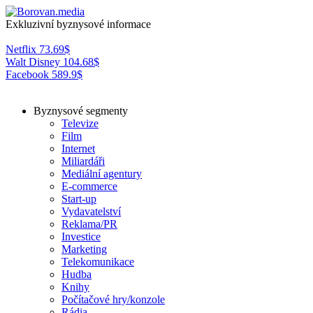
Exkluzivní byznysové informace
Netflix
73.69
$
Walt Disney
104.68
$
Facebook
589.9
$
Byznysové segmenty
Televize
Film
Internet
Miliardáři
Mediální agentury
E-commerce
Start-up
Vydavatelství
Reklama/PR
Investice
Marketing
Telekomunikace
Hudba
Knihy
Počítačové hry/konzole
Rádia