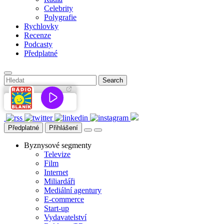
Celebrity
Polygrafie
Rychlovky
Recenze
Podcasty
Předplatné
Předplatné
Přihlášení
Byznysové segmenty
Televize
Film
Internet
Miliardáři
Mediální agentury
E-commerce
Start-up
Vydavatelství