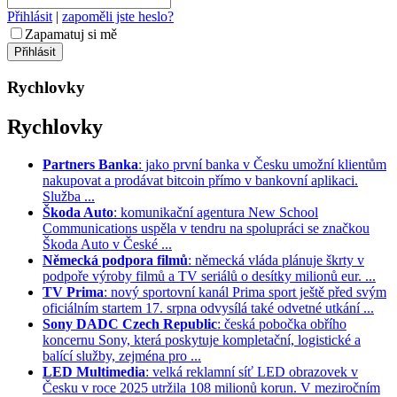
Přihlásit
|
zapoměli jste heslo?
Zapamatuj si mě
Rychlovky
Rychlovky
Partners Banka
: jako první banka v Česku umožní klientům
nakupovat a prodávat bitcoin přímo v bankovní aplikaci.
Služba ...
Škoda Auto
: komunikační agentura New School
Communications uspěla v tendru na spolupráci se značkou
Škoda Auto v České ...
Německá podpora filmů
: německá vláda plánuje škrty v
podpoře výroby filmů a TV seriálů o desítky milionů eur. ...
TV Prima
: nový sportovní kanál Prima sport ještě před svým
oficiálním startem 17. srpna odvysílá také odvetné utkání ...
Sony DADC Czech Republic
: česká pobočka obřího
koncernu Sony, která poskytuje kompletační, logistické a
balící služby, zejména pro ...
LED Multimedia
: velká reklamní síť LED obrazovek v
Česku v roce 2025 utržila 108 milionů korun. V meziročním