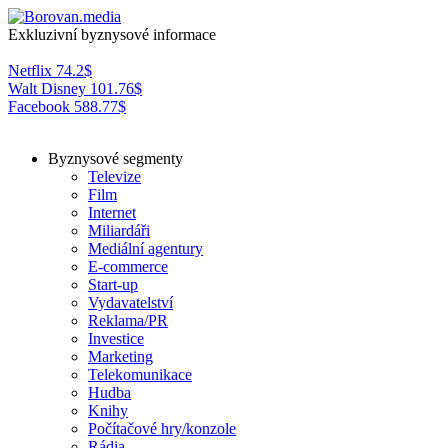
Exkluzivní byznysové informace
Netflix
74.2
$
Walt Disney
101.76
$
Facebook
588.77
$
Byznysové segmenty
Televize
Film
Internet
Miliardáři
Mediální agentury
E-commerce
Start-up
Vydavatelství
Reklama/PR
Investice
Marketing
Telekomunikace
Hudba
Knihy
Počítačové hry/konzole
Rádia