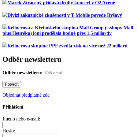
Marek Ztracený přidává druhý koncert v O2 Aréně
Divizi zákaznické zkušenosti v T-Mobile povede Ryšavý
Kellnerova a Křetínského skupina Mall Group (e-shopy Mall
plus Heuréka) loni prodělala hodně přes 1,5 miliardy
Kellnerova skupina PPF zvedla zisk na více než 22 miliard
Odběr newsletteru
Odběr newsletteru:
Objednat předplatné zde
Přihlášení
Jméno nebo e-mail:
Heslo: