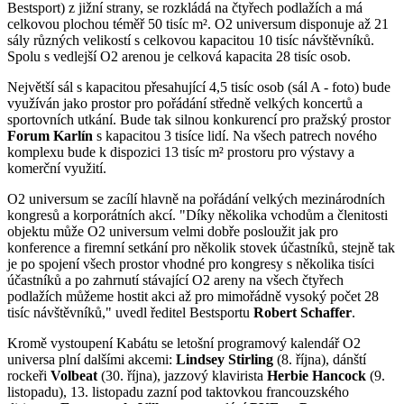
Bestsport) z jižní strany, se rozkládá na čtyřech podlažích a má
celkovou plochou téměř 50 tisíc m². O2 universum disponuje až 21
sály různých velikostí s celkovou kapacitou 10 tisíc návštěvníků.
Spolu s vedlejší O2 arenou je celková kapacita 28 tisíc osob.
Největší sál s kapacitou přesahující 4,5 tisíc osob (sál A - foto) bude
využíván jako prostor pro pořádání středně velkých koncertů a
sportovních utkání. Bude tak silnou konkurencí pro pražský prostor
Forum Karlín
s kapacitou 3 tisíce lidí. Na všech patrech nového
komplexu bude k dispozici 13 tisíc m² prostoru pro výstavy a
komerční využití.
O2 universum se zacílí hlavně na pořádání velkých mezinárodních
kongresů a korporátních akcí. "Díky několika vchodům a členitosti
objektu může O2 universum velmi dobře posloužit jak pro
konference a firemní setkání pro několik stovek účastníků, stejně tak
je po spojení všech prostor vhodné pro kongresy s několika tisíci
účastníků a po zahrnutí stávající O2 areny na všech čtyřech
podlažích můžeme hostit akci až pro mimořádně vysoký počet 28
tisíc návštěvníků," uvedl ředitel Bestsportu
Robert Schaffer
.
Kromě vystoupení Kabátu se letošní programový kalendář O2
universa plní dalšími akcemi:
Lindsey Stirling
(8. října), dánští
rockeři
Volbeat
(30. října), jazzový klavirista
Herbie Hancock
(9.
listopadu), 13. listopadu zazní pod taktovkou francouzského