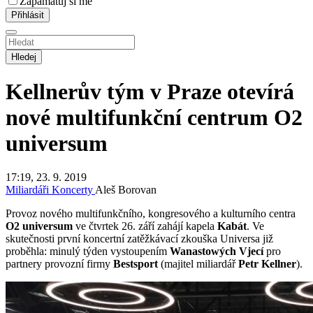
Zapamatuj si mě
Hledej
Kellnerův tým v Praze otevírá
nové multifunkční centrum O2
universum
17:19, 23. 9. 2019
Miliardáři
Koncerty
Aleš Borovan
Provoz nového multifunkčního, kongresového a kulturního centra
O2 universum
ve čtvrtek 26. září zahájí kapela
Kabát
. Ve
skutečnosti první koncertní zatěžkávací zkouška Universa již
proběhla: minulý týden vystoupením
Wanastowých Vjecí
pro
partnery provozní firmy
Bestsport
(majitel miliardář
Petr Kellner
).