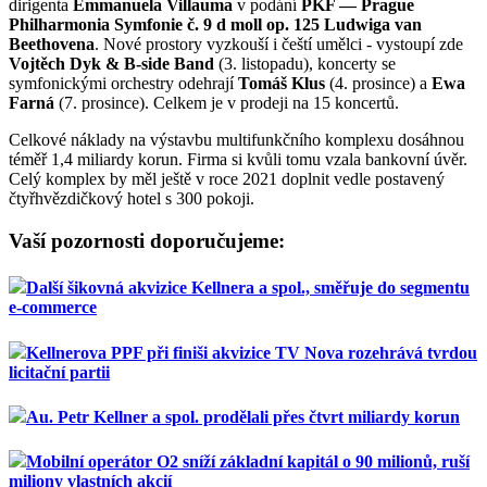
dirigenta
Emmanuela Villauma
v podání
PKF — Prague
Philharmonia
Symfonie č. 9 d moll op. 125 Ludwiga van
Beethovena
. Nové prostory vyzkouší i čeští umělci - vystoupí zde
Vojtěch Dyk & B-side Band
(3. listopadu), koncerty se
symfonickými orchestry odehrají
Tomáš Klus
(4. prosince) a
Ewa
Farná
(7. prosince). Celkem je v prodeji na 15 koncertů.
Celkové náklady na výstavbu multifunkčního komplexu dosáhnou
téměř 1,4 miliardy korun. Firma si kvůli tomu vzala bankovní úvěr.
Celý komplex by měl ještě v roce 2021 doplnit vedle postavený
čtyřhvězdičkový hotel s 300 pokoji.
Vaší pozornosti doporučujeme:
Další šikovná akvizice Kellnera a spol., směřuje do segmentu
e-commerce
Kellnerova PPF při finiši akvizice TV Nova rozehrává tvrdou
licitační partii
Au. Petr Kellner a spol. prodělali přes čtvrt miliardy korun
Mobilní operátor O2 sníží základní kapitál o 90 milionů, ruší
miliony vlastních akcií