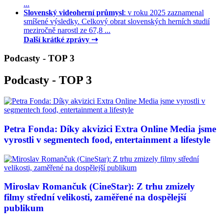
...
Slovenský videoherní průmysl
: v roku 2025 zaznamenal
smíšené výsledky. Celkový obrat slovenských herních studií
meziročně narostl ze 67,8 ...
Další krátké zprávy ⇢
Podcasty - TOP 3
Podcasty - TOP 3
Petra Fonda: Díky akvizici Extra Online Media jsme
vyrostli v segmentech food, entertainment a lifestyle
Miroslav Romančuk (CineStar): Z trhu zmizely
filmy střední velikosti, zaměřené na dospělejší
publikum