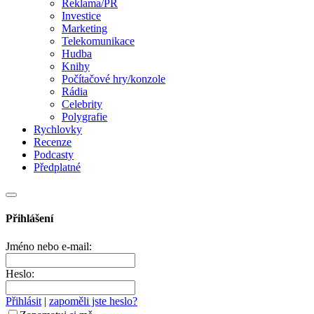
Reklama/PR
Investice
Marketing
Telekomunikace
Hudba
Knihy
Počítačové hry/konzole
Rádia
Celebrity
Polygrafie
Rychlovky
Recenze
Podcasty
Předplatné
Přihlášení
Jméno nebo e-mail:
Heslo:
Přihlásit
|
zapoměli jste heslo?