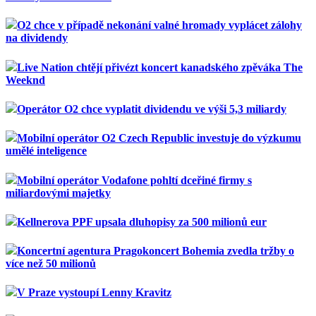
O2 chce v případě nekonání valné hromady vyplácet zálohy
na dividendy
Live Nation chtějí přivézt koncert kanadského zpěváka The
Weeknd
Operátor O2 chce vyplatit dividendu ve výši 5,3 miliardy
Mobilní operátor O2 Czech Republic investuje do výzkumu
umělé inteligence
Mobilní operátor Vodafone pohltí dceřiné firmy s
miliardovými majetky
Kellnerova PPF upsala dluhopisy za 500 milionů eur
Koncertní agentura Pragokoncert Bohemia zvedla tržby o
více než 50 milionů
V Praze vystoupí Lenny Kravitz