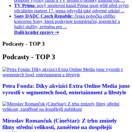
podpoře výroby filmů a TV seriálů o desítky milionů eur. ...
TV Prima
: nový sportovní kanál Prima sport ještě před svým
oficiálním startem 17. srpna odvysílá také odvetné utkání ...
Sony DADC Czech Republic
: česká pobočka obřího
koncernu Sony, která poskytuje kompletační, logistické a
balící služby, zejména pro ...
Další krátké zprávy ⇢
Podcasty - TOP 3
Podcasty - TOP 3
Petra Fonda: Díky akvizici Extra Online Media jsme
vyrostli v segmentech food, entertainment a lifestyle
Miroslav Romančuk (CineStar): Z trhu zmizely
filmy střední velikosti, zaměřené na dospělejší