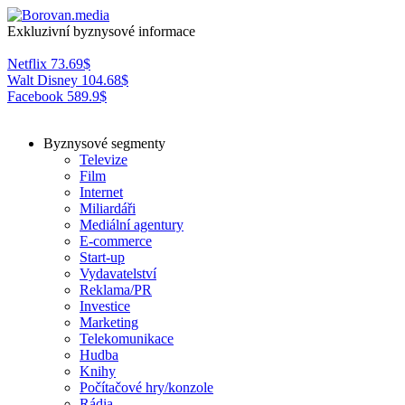
Exkluzivní byznysové informace
Netflix
73.69
$
Walt Disney
104.68
$
Facebook
589.9
$
Byznysové segmenty
Televize
Film
Internet
Miliardáři
Mediální agentury
E-commerce
Start-up
Vydavatelství
Reklama/PR
Investice
Marketing
Telekomunikace
Hudba
Knihy
Počítačové hry/konzole
Rádia