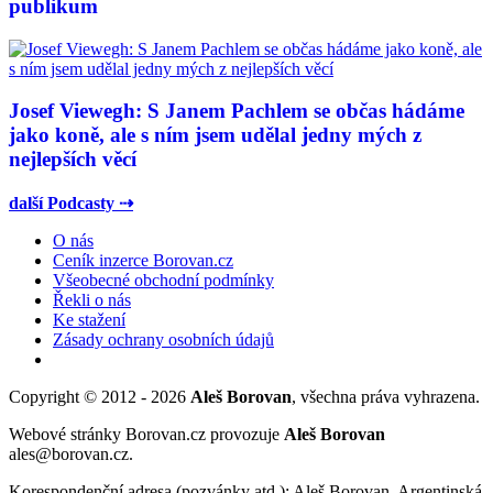
publikum
Josef Viewegh: S Janem Pachlem se občas hádáme
jako koně, ale s ním jsem udělal jedny mých z
nejlepších věcí
další Podcasty ⇢
O nás
Ceník inzerce Borovan.cz
Všeobecné obchodní podmínky
Řekli o nás
Ke stažení
Zásady ochrany osobních údajů
Copyright © 2012 - 2026
Aleš Borovan
, všechna práva vyhrazena.
Webové stránky Borovan.cz provozuje
Aleš Borovan
ales@borovan.cz.
Korespondenční adresa (pozvánky atd.): Aleš Borovan, Argentinská