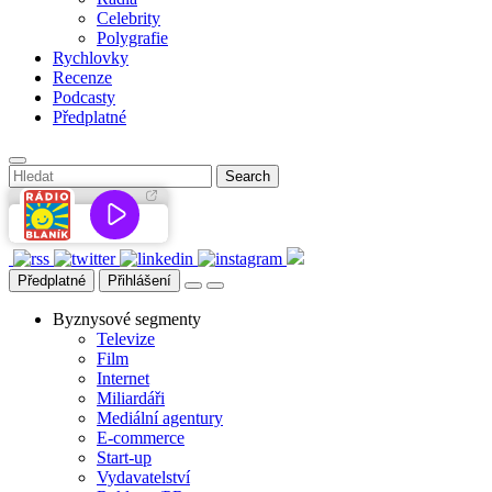
Celebrity
Polygrafie
Rychlovky
Recenze
Podcasty
Předplatné
Předplatné
Přihlášení
Byznysové segmenty
Televize
Film
Internet
Miliardáři
Mediální agentury
E-commerce
Start-up
Vydavatelství