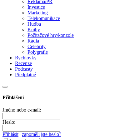
Reklama/PR
Investice
Marketing
Telekomunikace
Hudba
Knihy
Počítačové hry/konzole
Rádia
Celebrity
Polygrafie
Rychlovky
Recenze
Podcasty
Předplatné
Přihlášení
Jméno nebo e-mail:
Heslo:
Přihlásit
|
zapoměli jste heslo?