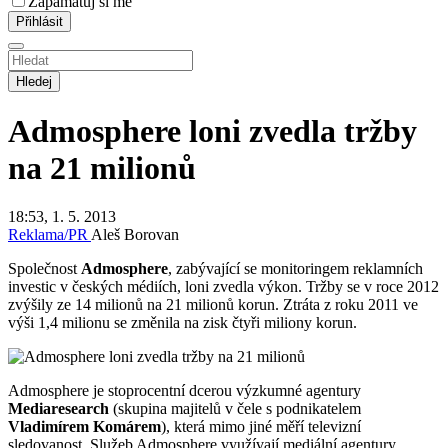
Zapamatuj si mě
Hledej
Admosphere loni zvedla tržby
na 21 milionů
18:53, 1. 5. 2013
Reklama/PR
Aleš Borovan
Společnost
Admosphere
, zabývající se monitoringem reklamních
investic v českých médiích, loni zvedla výkon. Tržby se v roce 2012
zvýšily ze 14 milionů na 21 milionů korun. Ztráta z roku 2011 ve
výši 1,4 milionu se změnila na zisk čtyři miliony korun.
Admosphere je stoprocentní dcerou výzkumné agentury
Mediaresearch
(skupina majitelů v čele s podnikatelem
Vladimírem Komárem
), která mimo jiné měří televizní
sledovanost. Služeb Admosphere využívají mediální agentury,