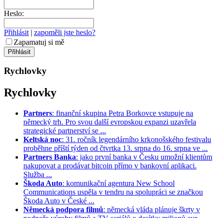
Heslo:
Přihlásit
|
zapoměli jste heslo?
Zapamatuj si mě
Rychlovky
Rychlovky
Partners
: finanční skupina Petra Borkovce vstupuje na
německý trh. Pro svou další evropskou expanzi uzavřela
strategické partnerství se ...
Keltská noc
: 31. ročník legendárního krkonošského festivalu
proběhne příští týden od čtvrtka 13. srpna do 16. srpna ve ...
Partners Banka
: jako první banka v Česku umožní klientům
nakupovat a prodávat bitcoin přímo v bankovní aplikaci.
Služba ...
Škoda Auto
: komunikační agentura New School
Communications uspěla v tendru na spolupráci se značkou
Škoda Auto v České ...
Německá podpora filmů
: německá vláda plánuje škrty v