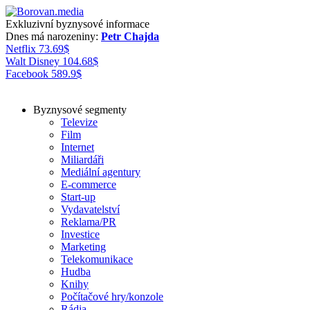
Exkluzivní byznysové informace
Dnes má narozeniny:
Petr Chajda
Netflix
73.69
$
Walt Disney
104.68
$
Facebook
589.9
$
Byznysové segmenty
Televize
Film
Internet
Miliardáři
Mediální agentury
E-commerce
Start-up
Vydavatelství
Reklama/PR
Investice
Marketing
Telekomunikace
Hudba
Knihy
Počítačové hry/konzole
Rádia