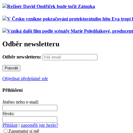
Režisér David Ondříček bude točit Zátopka
V Česku vznikne pokračování protektorátního hitu Eva tropí 
Vzniká další film podle scénáře Marie Poledňákové, produce
Odběr newsletteru
Odběr newsletteru:
Objednat předplatné zde
Přihlášení
Jméno nebo e-mail:
Heslo:
Přihlásit
|
zapoměli jste heslo?
Zapamatuj si mě