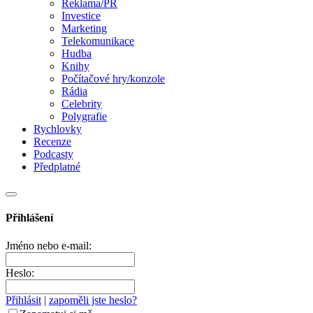
Reklama/PR
Investice
Marketing
Telekomunikace
Hudba
Knihy
Počítačové hry/konzole
Rádia
Celebrity
Polygrafie
Rychlovky
Recenze
Podcasty
Předplatné
Přihlášení
Jméno nebo e-mail:
Heslo:
Přihlásit
|
zapoměli jste heslo?