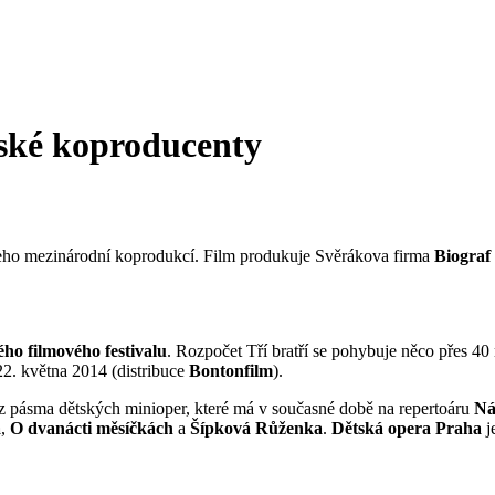
nské koproducenty
ho mezinárodní koprodukcí. Film produkuje Svěrákova firma
Biograf
ho filmového festivalu
. Rozpočet Tří bratří se pohybuje něco přes 40
 22. května 2014 (distribuce
Bontonfilm
).
 z pásma dětských minioper, které má v současné době na repertoáru
Ná
a
,
O dvanácti měsíčkách
a
Šípková Růženka
.
Dětská opera Praha
j