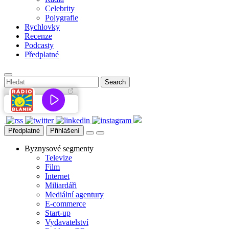
Celebrity
Polygrafie
Rychlovky
Recenze
Podcasty
Předplatné
Předplatné
Přihlášení
Byznysové segmenty
Televize
Film
Internet
Miliardáři
Mediální agentury
E-commerce
Start-up
Vydavatelství