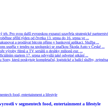
trh. Pro svou další evropskou expanzi uzavřela strategické partnerství 
oběhne příští týden od čtvrtka 13. srpna do 16. srpna ve ...
kupovat a prodávat bitcoin přímo v bankovní aplikaci. Služba ...
s uspěla v tendru na spolupráci se značkou Škoda Auto v České ...
ře výroby filmů a TV seriálů o desítky milionů eur. ...
iciálním startem 17. srpna odvysílá také odvetné utkání ...
Sony, která poskytuje kompletační, logistické a balící služby, zejména 
rostli v segmentech food, entertainment a lifestyle