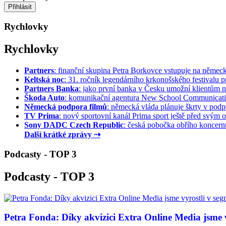
Rychlovky
Rychlovky
Partners
: finanční skupina Petra Borkovce vstupuje na německý 
Keltská noc
: 31. ročník legendárního krkonošského festivalu pr
Partners Banka
: jako první banka v Česku umožní klientům na
Škoda Auto
: komunikační agentura New School Communication
Německá podpora filmů
: německá vláda plánuje škrty v podpo
TV Prima
: nový sportovní kanál Prima sport ještě před svým of
Sony DADC Czech Republic
: česká pobočka obřího koncernu 
Další krátké zprávy ⇢
Podcasty - TOP 3
Podcasty - TOP 3
Petra Fonda: Díky akvizici Extra Online Media jsme vy