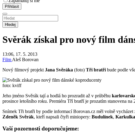
Zapamatuj si mě
Hledej
Svěrák získal pro nový film dá
13:06, 17. 5. 2013
Film
Aleš Borovan
Nový filmový projekt
Jana Svěráka
(foto)
Tři bratři
bude podle vše
foto: kviff
Jeho jméno Svěrák tají a hodlá ho prozradit až v průběhu
karlovarské
prosince letošního roku. Premiéra Tří bratří je prozatím stanovena na
Snímek Tři bratři by podle informací Borovan.cz měl volně vycházet
Zdeněk Svěrák
, kteří napsali čtyři miniopery:
Budulínek
,
Karkulk
Vaší pozornosti doporučujeme: