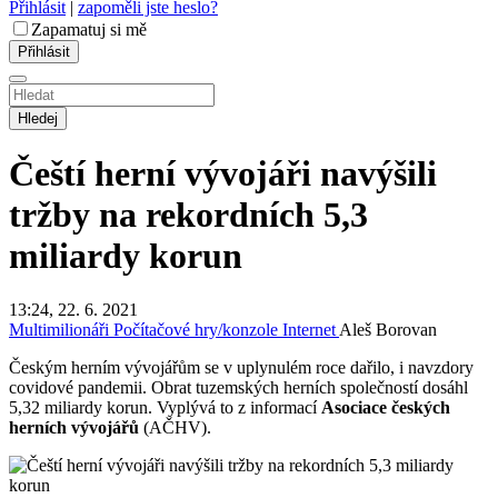
Přihlásit
|
zapoměli jste heslo?
Zapamatuj si mě
Hledej
Čeští herní vývojáři navýšili
tržby na rekordních 5,3
miliardy korun
13:24, 22. 6. 2021
Multimilionáři
Počítačové hry/konzole
Internet
Aleš Borovan
Českým herním vývojářům se v uplynulém roce dařilo, i navzdory
covidové pandemii. Obrat tuzemských herních společností dosáhl
5,32 miliardy korun. Vyplývá to z informací
Asociace českých
herních vývojářů
(AČHV).