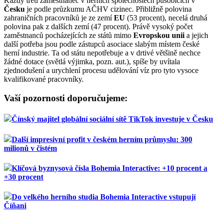
Každý třetí zaměstnanec v herních společnostech působících v
Česku
je podle průzkumu AČHV cizinec. Přibližně polovina
zahraničních pracovníků je ze zemí
EU
(53 procent), necelá druhá
polovina pak z dalších zemí (47 procent). Právě vysoký počet
zaměstnanců pocházejících ze států mimo
Evropskou unii
a jejich
další potřeba jsou podle zástupců asociace slabým místem české
herní industrie. Ta od státu nepotřebuje a v drtivé většině nechce
žádné dotace (světlá výjimka, pozn. aut.), spíše by uvítala
zjednodušení a urychlení procesu udělování víz pro tyto vysoce
kvalifikované pracovníky.
Vaší pozornosti doporučujeme:
Čínský majitel globální sociální sítě TikTok investuje v Česku
Další impresivní profit v českém herním průmyslu: 300
milionů v čistém
Klíčová byznysová čísla Bohemia Interactive: +10 procent a
+30 procent
Do velkého herního studia Bohemia Interactive vstupují
Číňani