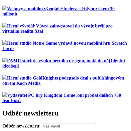
Webový a mobilní vývojář Etnetera s čistým ziskem 30
milionů
Herní vývojář Vávra zainvestoval do vývoje brýlí pro
virtuální realitu Xtal
Herní studio Notre Game vydává novou mobilní hru Scratch
Lords
FAMU startuje výuku herního designu, motá do něj bigotní
ideologii
Herní studio GoldKnights podepsalo deal s publishingovým
obrem Koch Media
Vydavatel PC hry Kingdom Come loni prodal dalších 750
tisíc kusů
Odběr newsletteru
Odběr newsletteru: