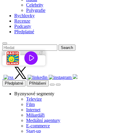
Celebrity
Polygrafie
Rychlovky
Recenze
Podcasty
Předplatné
Předplatné
Přihlášení
Byznysové segmenty
Televize
Film
Internet
Miliardáři
Mediální agentury
E-commerce
Start-up