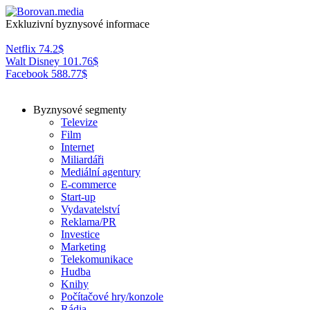
Exkluzivní byznysové informace
Netflix
74.2
$
Walt Disney
101.76
$
Facebook
588.77
$
Byznysové segmenty
Televize
Film
Internet
Miliardáři
Mediální agentury
E-commerce
Start-up
Vydavatelství
Reklama/PR
Investice
Marketing
Telekomunikace
Hudba
Knihy
Počítačové hry/konzole
Rádia