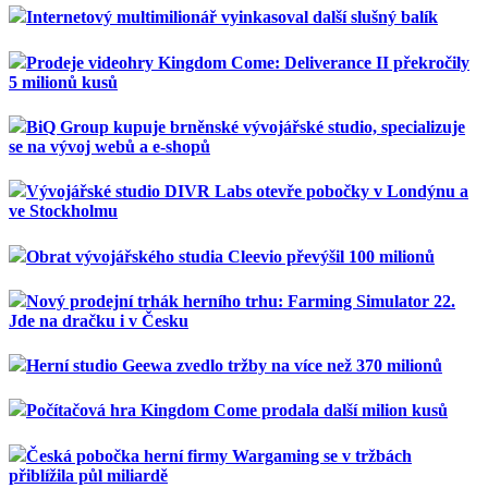
Internetový multimilionář vyinkasoval další slušný balík
Prodeje videohry Kingdom Come: Deliverance II překročily
5 milionů kusů
BiQ Group kupuje brněnské vývojářské studio, specializuje
se na vývoj webů a e-shopů
Vývojářské studio DIVR Labs otevře pobočky v Londýnu a
ve Stockholmu
Obrat vývojářského studia Cleevio převýšil 100 milionů
Nový prodejní trhák herního trhu: Farming Simulator 22.
Jde na dračku i v Česku
Herní studio Geewa zvedlo tržby na více než 370 milionů
Počítačová hra Kingdom Come prodala další milion kusů
Česká pobočka herní firmy Wargaming se v tržbách
přiblížila půl miliardě