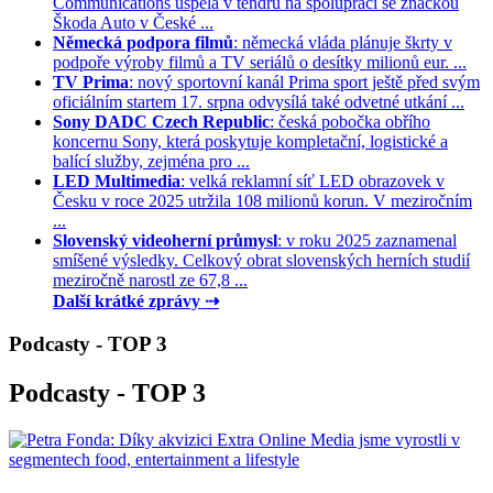
Communications uspěla v tendru na spolupráci se značkou
Škoda Auto v České ...
Německá podpora filmů
: německá vláda plánuje škrty v
podpoře výroby filmů a TV seriálů o desítky milionů eur. ...
TV Prima
: nový sportovní kanál Prima sport ještě před svým
oficiálním startem 17. srpna odvysílá také odvetné utkání ...
Sony DADC Czech Republic
: česká pobočka obřího
koncernu Sony, která poskytuje kompletační, logistické a
balící služby, zejména pro ...
LED Multimedia
: velká reklamní síť LED obrazovek v
Česku v roce 2025 utržila 108 milionů korun. V meziročním
...
Slovenský videoherní průmysl
: v roku 2025 zaznamenal
smíšené výsledky. Celkový obrat slovenských herních studií
meziročně narostl ze 67,8 ...
Další krátké zprávy ⇢
Podcasty - TOP 3
Podcasty - TOP 3