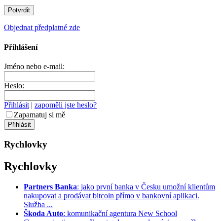
Objednat předplatné zde
Přihlášení
Jméno nebo e-mail:
Heslo:
Přihlásit
|
zapoměli jste heslo?
Zapamatuj si mě
Rychlovky
Rychlovky
Partners Banka
: jako první banka v Česku umožní klientům
nakupovat a prodávat bitcoin přímo v bankovní aplikaci.
Služba ...
Škoda Auto
: komunikační agentura New School