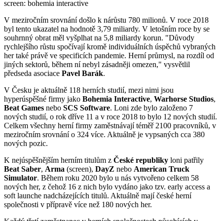
screen: bohemia interactive
V meziročním srovnání došlo k nárůstu 780 milionů. V roce 2018
byl tento ukazatel na hodnotě 3,79 miliardy. V letošním roce by se
souhrnný obrat měl vyšplhat na 5,8 miliardy korun. "Důvody
rychlejšího růstu spočívají kromě individuálních úspěchů vybraných
her také právě ve specificích pandemie. Herní průmysl, na rozdíl od
jiných sektorů, během ní nebyl zásadněji omezen," vysvětlil
předseda asociace
Pavel Barák
.
V Česku je aktuálně 118 herních studií, mezi nimi jsou
hyperúspěšné firmy jako
Bohemia Interactive
,
Warhorse Studios
,
Beat Games
nebo
SCS Software
. Loni zde bylo založeno 7
nových studií, o rok dříve 11 a v roce 2018 to bylo 12 nových studií.
Celkem všechny herní firmy zaměstnávají téměř 2100 pracovníků, v
meziročním srovnání o 324 více. Aktuálně je vypsaných cca 380
nových pozic.
K nejúspěšnějším herním titulům z
České republiky
loni patřily
Beat Saber
,
Arma
(screen),
DayZ
nebo
American Truck
Simulator
. Během roku 2020 bylo u nás vytvořeno celkem 58
nových her, z čehož 16 z nich bylo vydáno jako tzv. early access a
soft launche nadcházejících titulů. Aktuálně mají české herní
společnosti v přípravě více než 180 nových her.