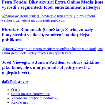
Petra Fonda: Díky akvizici Extra Online Media jsme
vyrostli v segmentech food, entertainment a lifestyle
Miroslav Romančuk (CineStar): Z trhu zmizely
filmy střední velikosti, zaměřené na dospělejší
publikum
Josef Viewegh: S Janem Pachlem se občas hádáme
jako koně, ale s ním jsem udělal jedny mých z
nejlepších věcí
další Podcasty ⇢
O nás
Ceník inzerce Borovan.cz
Všeobecné obchodní podmínky
Řekli o nás