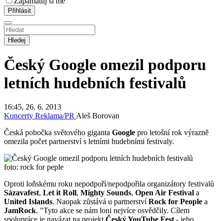
Zapamatuj si mě
Hledej
Český Google omezil podporu
letních hudebních festivalů
16:45, 26. 6. 2013
Koncerty
Reklama/PR
Aleš Borovan
Česká pobočka světového giganta
Google
pro letošní rok výrazně
omezila počet partnerství s letními hudebními festivaly.
foto: rock for peple
Oproti loňskému roku nepodpoří/nepodpořila organizátory festivalů
Sázavafest
,
Let it Roll
,
Mighty Sounds
,
Open Air Festival
a
United Islands
. Naopak zůstává u partnerství
Rock for People
a
JamRock
. "Tyto akce se nám loni nejvíce osvědčily. Cílem
spolupráce je navázat na projekt
Český YouTube Fest
- jeho