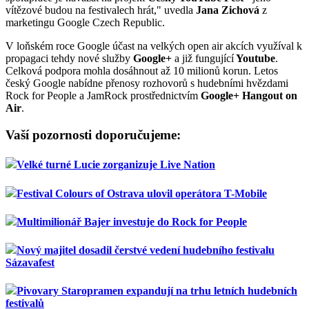
vítězové budou na festivalech hrát," uvedla
Jana Zichová
z
marketingu Google Czech Republic.
V loňském roce Google účast na velkých open air akcích využíval k
propagaci tehdy nové služby
Google+
a již fungující
Youtube
.
Celková podpora mohla dosáhnout až 10 milionů korun. Letos
český Google nabídne přenosy rozhovorů s hudebními hvězdami
Rock for People a JamRock prostřednictvím
Google+ Hangout on
Air
.
Vaší pozornosti doporučujeme:
Velké turné Lucie zorganizuje Live Nation
Festival Colours of Ostrava ulovil operátora T-Mobile
Multimilionář Bajer investuje do Rock for People
Nový majitel dosadil čerstvé vedení hudebního festivalu
Sázavafest
Pivovary Staropramen expandují na trhu letních hudebních
festivalů