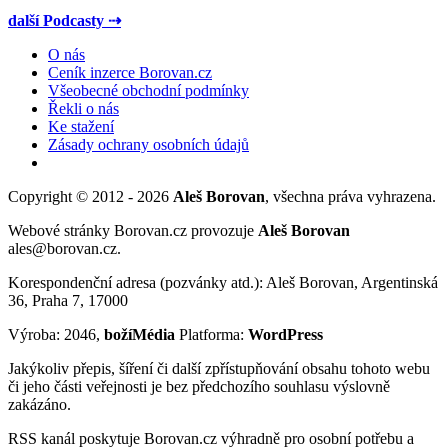
další Podcasty ⇢
O nás
Ceník inzerce Borovan.cz
Všeobecné obchodní podmínky
Řekli o nás
Ke stažení
Zásady ochrany osobních údajů
Copyright © 2012 - 2026
Aleš Borovan
, všechna práva vyhrazena.
Webové stránky Borovan.cz provozuje
Aleš Borovan
ales@borovan.cz.
Korespondenční adresa (pozvánky atd.): Aleš Borovan, Argentinská
36, Praha 7, 17000
Výroba: 2046,
božíMédia
Platforma:
WordPress
Jakýkoliv přepis, šíření či další zpřístupňování obsahu tohoto webu
či jeho části veřejnosti je bez předchozího souhlasu výslovně
zakázáno.
RSS kanál poskytuje Borovan.cz výhradně pro osobní potřebu a