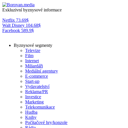
Exkluzivní byznysové informace
Netflix
73.69
$
Walt Disney
104.68
$
Facebook
589.9
$
Byznysové segmenty
Televize
Film
Internet
Miliardáři
Mediální agentury
E-commerce
Start-up
Vydavatelství
Reklama/PR
Investice
Marketing
Telekomunikace
Hudba
Knihy
Počítačové hry/konzole
Rádia