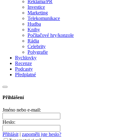
Reklama/PR
Investice
Marketing
Telekomunikace
Hudba
Knihy
Počítačové hry/konzole
Rádia
Celebrity
Polygrafie
Rychlovky
Recenze
Podcasty
Předplatné
Přihlášení
Jméno nebo e-mail:
Heslo:
Přihlásit
|
zapoměli jste heslo?