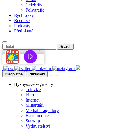
Celebrity
Polygrafie
Rychlovky
Recenze
Podcasty
Předplatné
Předplatné
Přihlášení
Byznysové segmenty
Televize
Film
Internet
Miliardáři
Mediální agentury
E-commerce
Start-up
Vydavatelství