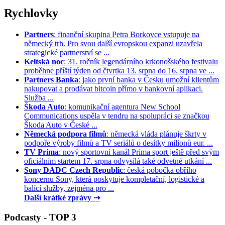
Rychlovky
Partners
: finanční skupina Petra Borkovce vstupuje na
německý trh. Pro svou další evropskou expanzi uzavřela
strategické partnerství se ...
Keltská noc
: 31. ročník legendárního krkonošského festivalu
proběhne příští týden od čtvrtka 13. srpna do 16. srpna ve ...
Partners Banka
: jako první banka v Česku umožní klientům
nakupovat a prodávat bitcoin přímo v bankovní aplikaci.
Služba ...
Škoda Auto
: komunikační agentura New School
Communications uspěla v tendru na spolupráci se značkou
Škoda Auto v České ...
Německá podpora filmů
: německá vláda plánuje škrty v
podpoře výroby filmů a TV seriálů o desítky milionů eur. ...
TV Prima
: nový sportovní kanál Prima sport ještě před svým
oficiálním startem 17. srpna odvysílá také odvetné utkání ...
Sony DADC Czech Republic
: česká pobočka obřího
koncernu Sony, která poskytuje kompletační, logistické a
balící služby, zejména pro ...
Další krátké zprávy ⇢
Podcasty - TOP 3