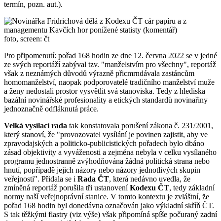
termín, pozn. aut.).
foto, screen: čt
Pro připomenutí: pořad 168 hodin ze dne 12. června 2022 se v jedné
ze svých reportáží zabýval tzv. "manželstvím pro všechny", reportáž
však z neznámých důvodů výrazně přicmrndávala zastáncům
homomanželství, naopak podporovatelé tradičního manželství muže
a ženy nedostali prostor vysvětlit svá stanoviska. Tedy z hlediska
bazální novinářské profesionality a etických standardů novinařiny
jednoznačně odfláknutá práce.
Velká vysílací rada
tak konstatovala porušení zákona č. 231/2001,
který stanoví, že "provozovatel vysílání je povinen zajistit, aby ve
zpravodajských a politicko-publicistických pořadech bylo dbáno
zásad objektivity a vyváženosti a zejména nebyla v celku vysílaného
programu jednostranně zvýhodňována žádná politická strana nebo
hnutí, popřípadě jejich názory nebo názory jednotlivých skupin
veřejnosti". Přidala se i
Rada ČT
, která nedávno uvedla, že
zmíněná reportáž porušila tři ustanovení
Kodexu ČT
, tedy základní
normy naší veřejnoprávní stanice. V tomto kontextu je zvláštní, že
pořad 168 hodin byl donedávna označován jako výkladní skříň ČT.
S tak těžkými flastry (viz výše) však připomíná spíše počuraný zadní