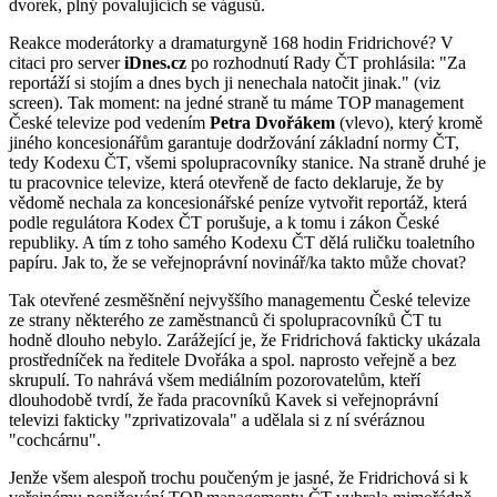
dvorek, plný povalujících se vágusů.
Reakce moderátorky a dramaturgyně 168 hodin Fridrichové? V
citaci pro server
iDnes.cz
po rozhodnutí Rady ČT prohlásila: "Za
reportáží si stojím a dnes bych ji nenechala natočit jinak." (viz
screen). Tak moment: na jedné straně tu máme TOP
management
České televize pod vedením
Petra Dvořákem
(vlevo), který kromě
jiného koncesionářům garantuje dodržování základní normy ČT,
tedy Kodexu ČT, všemi spolupracovníky stanice. Na straně druhé je
tu pracovnice televize, která otevřeně de facto deklaruje, že by
vědomě nechala za koncesionářské peníze vytvořit reportáž, která
podle regulátora Kodex ČT porušuje, a k tomu i zákon České
republiky. A tím z toho samého Kodexu ČT dělá ruličku toaletního
papíru. Jak to, že se veřejnoprávní novinář/ka takto může chovat?
Tak otevřené zesměšnění nejvyššího managementu České televize
ze strany některého ze zaměstnanců či spolupracovníků ČT tu
hodně dlouho nebylo. Zarážející je, že Fridrichová fakticky ukázala
prostředníček na ředitele Dvořáka a spol. naprosto veřejně a bez
skrupulí. To nahrává všem mediálním pozorovatelům, kteří
dlouhodobě tvrdí, že řada pracovníků Kavek si veřejnoprávní
televizi fakticky "zprivatizovala" a udělala si z ní svéráznou
"cochcárnu".
Jenže všem alespoň trochu poučeným je jasné, že Fridrichová si k