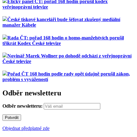
Etický panel ČT: pořad 168 hodin porušil kodex
veřejnoprávní televize
České tiskové kanceláři bude šéfovat zkušený mediální
manažer Kábele
Rada ČT: pořad 168 hodin o homo-manželstvích porušil
třikrát Kodex České televize
Novinář Marek Wollner po dohodě odchází z veřejnoprávní
České televize
Pořad ČT 168 hodin podle rady opět údajně porušil zákon,
problém s vyvážeností
Odběr newsletteru
Odběr newsletteru:
Objednat předplatné zde