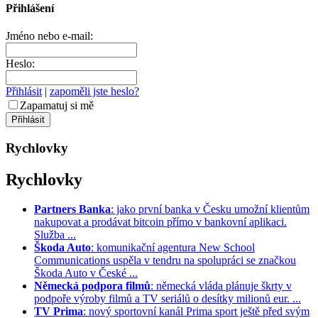
Přihlášení
Jméno nebo e-mail:
Heslo:
Přihlásit
|
zapoměli jste heslo?
Zapamatuj si mě
Rychlovky
Rychlovky
Partners Banka
: jako první banka v Česku umožní klientům
nakupovat a prodávat bitcoin přímo v bankovní aplikaci.
Služba ...
Škoda Auto
: komunikační agentura New School
Communications uspěla v tendru na spolupráci se značkou
Škoda Auto v České ...
Německá podpora filmů
: německá vláda plánuje škrty v
podpoře výroby filmů a TV seriálů o desítky milionů eur. ...
TV Prima
: nový sportovní kanál Prima sport ještě před svým