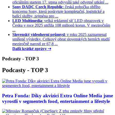
oficiálním startem 17. srpna odvysílá také odvetné utkání ...
Sony DADC Czech Republic
: česká pobočka obřího
koncernu Sony, která poskytuje kompletační, logistické a
balící služby, zejména pro ...
LED Multimedia
: velká reklamní síť LED obrazovek v
Česku v roce 2025 utržila 108 milionů korun. V meziročním
...
Slovenský videoherní průmysl
: v roku 2025 zaznamenal
smíšené výsledky. Celkový obrat slovenských herních studií
meziročně narostl ze 67,8 ...
Další krátké zprávy ⇢
Podcasty - TOP 3
Podcasty - TOP 3
Petra Fonda: Díky akvizici Extra Online Media jsme
vyrostli v segmentech food, entertainment a lifestyle