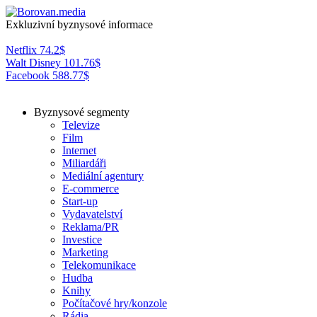
Exkluzivní byznysové informace
Netflix
74.2
$
Walt Disney
101.76
$
Facebook
588.77
$
Byznysové segmenty
Televize
Film
Internet
Miliardáři
Mediální agentury
E-commerce
Start-up
Vydavatelství
Reklama/PR
Investice
Marketing
Telekomunikace
Hudba
Knihy
Počítačové hry/konzole
Rádia