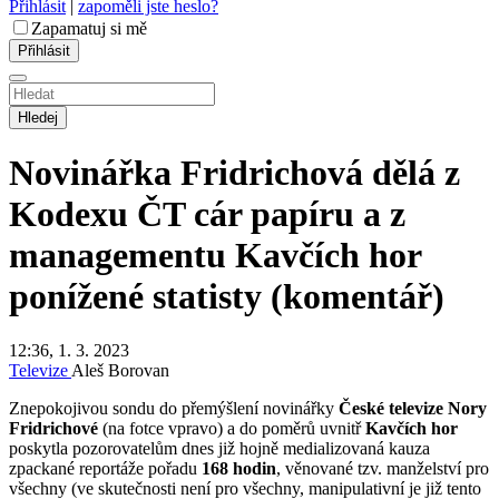
Přihlásit
|
zapoměli jste heslo?
Zapamatuj si mě
Hledej
Novinářka Fridrichová dělá z
Kodexu ČT cár papíru a z
managementu Kavčích hor
ponížené statisty (komentář)
12:36, 1. 3. 2023
Televize
Aleš Borovan
Znepokojivou sondu do přemýšlení novinářky
České televize
Nory
Fridrichové
(na fotce vpravo) a do poměrů uvnitř
Kavčích hor
poskytla pozorovatelům dnes již hojně medializovaná kauza
zpackané reportáže pořadu
168 hodin
, věnované tzv. manželství pro
všechny (ve skutečnosti není pro všechny, manipulativní je již tento