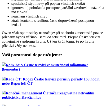
spasitelský styl mluvy při popisu vlastních skutků
ignorování, pohrdání a postupné paušální zavrhování názorů a
rad z okolí
neuznání vlastních chyb
ztráta kontaktu s realitou, často doprovázená postupnou
izolací
Owen však optimisticky naznačuje: při odchodu z mocenské pozice
příznaky hybris většinou sami od sebe mizí. Přejme České televizi
co nejméně syndromu hybris. Už jen kvůli tomu, že po hybris
přichází vždy nemesis.
Vaší pozornosti doporučujeme:
Kolik lidí v České televizi ve skutečnosti mňoukalo?
(komentář)
Rada ČT: Kodex České televize porušily pořady 168 hodin
nebo Reportéři ČT
Konečně, management ČT začal reagovat na nekvalitní
publicistiku Kavčích hor