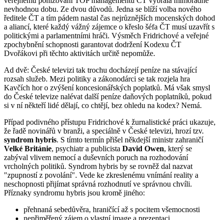
veřejnému ponižování TOP managementu ČT vybrala mimořádně
nevhodnou dobu. Ze dvou důvodů. Jedna se blíží volba nového
ředitele ČT a tím pádem nastal čas nejrůznějších mocenských dohod
a aliancí, které každý vážný zájemce o křeslo šéfa ČT musí uzavřít s
politickými a parlamentními hráči. Výsměch Fridrichové a veřejné
zpochybnění schopnosti garantovat dodržení Kodexu ČT
Dvořákovi při těchto aktivitách určitě nepomůže.
Ad dvě: České televizi tak trochu docházejí peníze na stávající
rozsah služeb. Mezi politiky a zákonodárci se tak rozjela hra
Kavčích hor o zvýšení koncesionářských poplatků. Má však smysl
do České televize nalévat další peníze daňových poplatníků, pokud
si v ní někteří lidé dělají, co chtějí, bez ohledu na kodex? Nemá.
Případ podivného přístupu Fridrichové k žurnalistické práci ukazuje,
že řadě novinářů v branži, a speciálně v České televizi, hrozí tzv.
syndrom hybris
. S tímto termín přišel někdejší ministr zahraničí
Velké Británie
, psychiatr a publicista
David Owen
, který se
zabýval vlivem nemocí a duševních poruch na rozhodování
vrcholných politiků. Syndrom hybris by se rovněž dal nazvat
"zpupností z povolání". Vede ke zkreslenému vnímání reality a
neschopnosti přijímat správná rozhodnutí ve správnou chvíli.
Příznaky syndromu hybris jsou kromě jiného:
přehnaná sebedůvěra, hraničící až s pocitem všemocnosti
nepřiměřený zájem o vlastní image a prezentaci