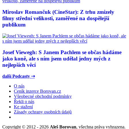
Miroslav Romančuk (CineStar): Z trhu zmizely
filmy střední velikosti, zaměřené na dospělejší
publikum
Josef Viewegh: S Janem Pachlem se občas hádáme
jako koně, ale s ním jsem udělal jedny mých z
nejlepších věcí
další Podcasty ⇢
O nás
Ceník inzerce Borovan.cz
Všeobecné obchodní podmínky
Řekli o nás
Ke stažení
Zásady ochrany osobních údajů
Copyright © 2012 - 2026
Aleš Borovan
, všechna práva vyhrazena.