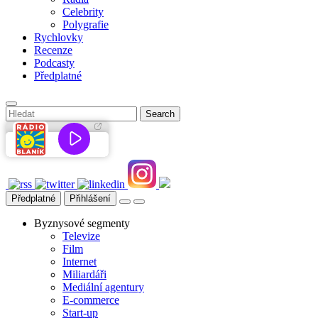
Celebrity
Polygrafie
Rychlovky
Recenze
Podcasty
Předplatné
Předplatné
Přihlášení
Byznysové segmenty
Televize
Film
Internet
Miliardáři
Mediální agentury
E-commerce
Start-up