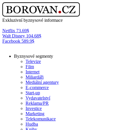
Exkluzivní byznysové informace
Netflix
73.69
$
Walt Disney
104.68
$
Facebook
589.9
$
Byznysové segmenty
Televize
Film
Internet
Miliardáři
Mediální agentury
E-commerce
Start-up
Vydavatelství
Reklama/PR
Investice
Marketing
Telekomunikace
Hudba
Knihy