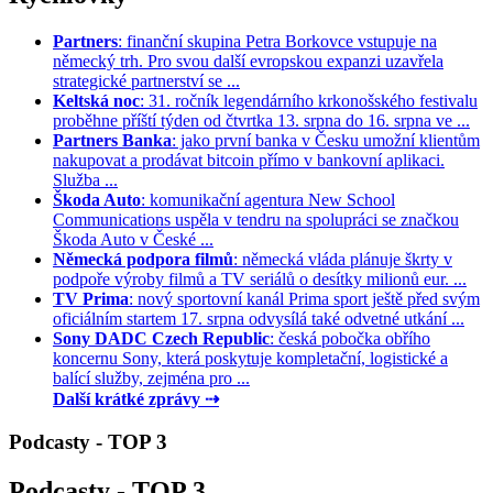
Partners
: finanční skupina Petra Borkovce vstupuje na
německý trh. Pro svou další evropskou expanzi uzavřela
strategické partnerství se ...
Keltská noc
: 31. ročník legendárního krkonošského festivalu
proběhne příští týden od čtvrtka 13. srpna do 16. srpna ve ...
Partners Banka
: jako první banka v Česku umožní klientům
nakupovat a prodávat bitcoin přímo v bankovní aplikaci.
Služba ...
Škoda Auto
: komunikační agentura New School
Communications uspěla v tendru na spolupráci se značkou
Škoda Auto v České ...
Německá podpora filmů
: německá vláda plánuje škrty v
podpoře výroby filmů a TV seriálů o desítky milionů eur. ...
TV Prima
: nový sportovní kanál Prima sport ještě před svým
oficiálním startem 17. srpna odvysílá také odvetné utkání ...
Sony DADC Czech Republic
: česká pobočka obřího
koncernu Sony, která poskytuje kompletační, logistické a
balící služby, zejména pro ...
Další krátké zprávy ⇢
Podcasty - TOP 3
Podcasty - TOP 3