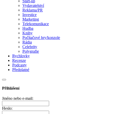
Start-up
Vydavatelství
Reklama/PR
Investice
Marketing
Telekomunikace
Hudba
Knihy
Počítačové hry/konzole
Rádia
Celebrity
Polygrafie
Rychlovky
Recenze
Podcasty
Předplatné
Přihlášení
Jméno nebo e-mail:
Heslo: