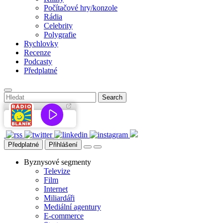
Počítačové hry/konzole
Rádia
Celebrity
Polygrafie
Rychlovky
Recenze
Podcasty
Předplatné
Předplatné
Přihlášení
Byznysové segmenty
Televize
Film
Internet
Miliardáři
Mediální agentury
E-commerce