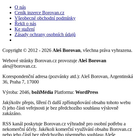
O nás
Ceník inzerce Borovan.cz
Všeobecné obchodní podmínky
Řekli o nás
Ke stažení
Zásady ochrany osobních údajů
Copyright © 2012 - 2026
Aleš Borovan
, všechna práva vyhrazena.
Webové stránky Borovan.cz provozuje
Aleš Borovan
ales@borovan.cz.
Korespondenční adresa (pozvánky atd.): Aleš Borovan, Argentinská
36, Praha 7, 17000
Výroba: 2046,
božíMédia
Platforma:
WordPress
Jakýkoliv přepis, šíření či další zpřístupňování obsahu tohoto webu
či jeho části veřejnosti je bez předchozího souhlasu výslovně
zakázáno.
RSS kanál poskytuje Borovan.cz výhradně pro osobní potřebu a
nekomerční účely. Jakékoli komerční využívání obsahu Borovan.cz
nebo jeho částí bez předchozího písemného souhlasu Aleše