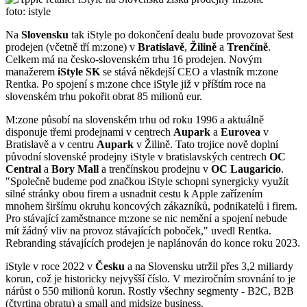
foto: istyle
Na
Slovensku
tak iStyle po dokončení dealu bude provozovat šest
prodejen (včetně tří m:zone) v
Bratislavě
,
Žilině
a
Trenčíně
.
Celkem má na česko-slovenském trhu 16 prodejen. Novým
manažerem
iStyle SK
se stává někdejší CEO a vlastník m:zone
Rentka. Po spojení s m:zone chce iStyle již v příštím roce na
slovenském trhu pokořit obrat 85 milionů eur.
M:zone působí na slovenském trhu od roku 1996 a aktuálně
disponuje třemi prodejnami v centrech
Aupark
a
Eurovea
v
Bratislavě a v centru
Aupark
v Žilině. Tato trojice nově doplní
původní slovenské prodejny iStyle v bratislavských centrech
OC
Central
a
Bory Mall
a trenčínskou prodejnu v
OC Laugaricio
.
"Společně budeme pod značkou iStyle schopni synergicky využít
silné stránky obou firem a usnadnit cestu k Apple zařízením
mnohem širšímu okruhu koncových zákazníků, podnikatelů i firem.
Pro stávající zaměstnance m:zone se nic nemění a spojení nebude
mít žádný vliv na provoz stávajících poboček," uvedl Rentka.
Rebranding stávajících prodejen je naplánován do konce roku 2023.
iStyle v roce 2022 v
Česku
a na Slovensku utržil přes 3,2 miliardy
korun, což je historicky nejvyšší číslo. V meziročním srovnání to je
nárůst o 550 milionů korun. Rostly všechny segmenty - B2C, B2B
(čtvrtina obratu) a small and midsize business.