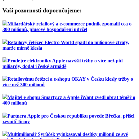
Vaší pozornosti doporučujeme:
Miliardářský retailový a e-commerce podnik zpomalil cca o
300 milionů, plusové hospodaření udržel
Retailový řetězec Electro World spadl do milionové ztráty,
marže mírně klesla
Prodejce elektroniky Apple navýšil tržby o více než půl
miliardy, dodal i české armádě
Retailovému řetězci a e-shopu OKAY v Česku klesly tržby o
více než 300 milionů
Majitel e-shopu Smarty.cz a Apple iWant zvedl obrat téměř o
400 milionů
Partnera Apple pro Českou republiku povede Břečka, přišel
zevnitř firmy
Multimilionář Syrůček vyinkasoval desítky milionů ze své