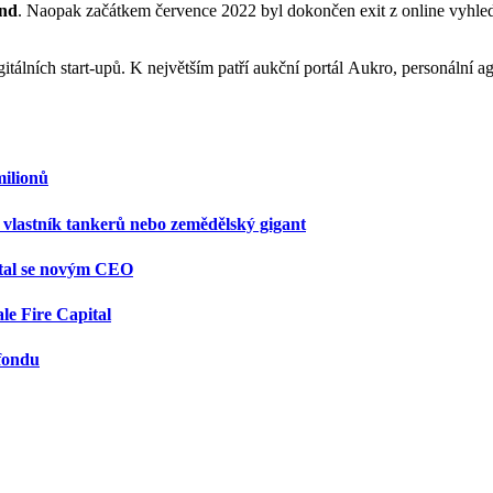
nd
. Naopak začátkem července 2022 byl dokončen exit z online vyhl
igitálních start-upů. K největším patří aukční portál Aukro, personální 
milionů
 vlastník tankerů nebo zemědělský gigant
stal se novým CEO
ale Fire Capital
 fondu