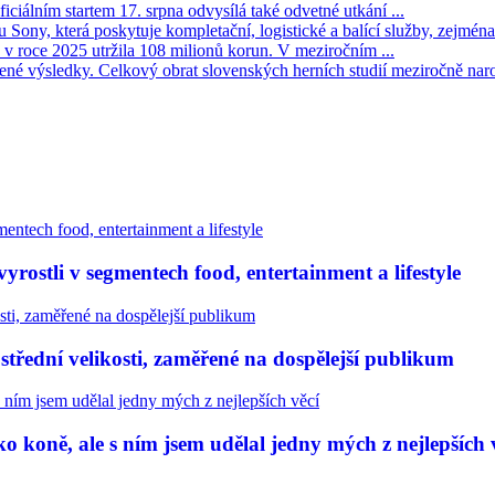
iciálním startem 17. srpna odvysílá také odvetné utkání ...
Sony, která poskytuje kompletační, logistické a balící služby, zejména 
v roce 2025 utržila 108 milionů korun. V meziročním ...
né výsledky. Celkový obrat slovenských herních studií meziročně narost
rostli v segmentech food, entertainment a lifestyle
třední velikosti, zaměřené na dospělejší publikum
 koně, ale s ním jsem udělal jedny mých z nejlepších 