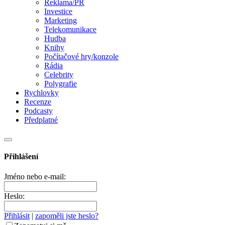
Reklama/PR
Investice
Marketing
Telekomunikace
Hudba
Knihy
Počítačové hry/konzole
Rádia
Celebrity
Polygrafie
Rychlovky
Recenze
Podcasty
Předplatné
Přihlášení
Jméno nebo e-mail:
Heslo:
Přihlásit
|
zapoměli jste heslo?