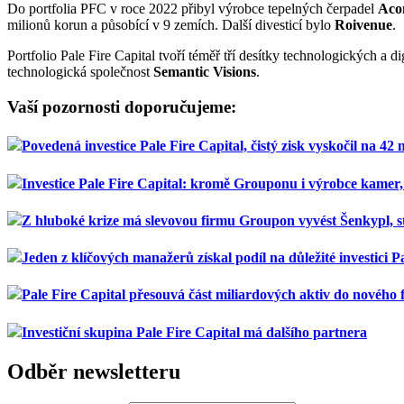
Do portfolia PFC v roce 2022 přibyl výrobce tepelných čerpadel
Aco
milionů korun a působící v 9 zemích. Další divesticí bylo
Roivenue
.
Portfolio Pale Fire Capital tvoří téměř tří desítky technologických a d
technologická společnost
Semantic Visions
.
Vaší pozornosti doporučujeme:
Povedená investice Pale Fire Capital, čistý zisk vyskočil na 42 
Investice Pale Fire Capital: kromě Grouponu i výrobce kamer,
Z hluboké krize má slevovou firmu Groupon vyvést Šenkypl, 
Jeden z klíčových manažerů získal podíl na důležité investici P
Pale Fire Capital přesouvá část miliardových aktiv do nového
Investiční skupina Pale Fire Capital má dalšího partnera
Odběr newsletteru