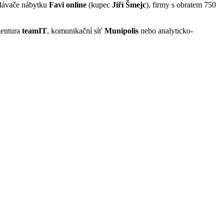
edávače nábytku
Favi online
(kupec
Jiří Šmejc
), firmy s obratem 750
agentura
teamIT
, komunikační síť
Munipolis
nebo analyticko-