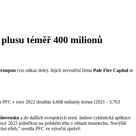
v plusu téměř 400 milionů
roupon
(viz odkaz dole). Jejich investiční firma
Pale Fire Capital
se
va PFC v roce 2022 dosáhla 4,668 miliardy korun (2021 - 3,763
Slovensko
a do dalších evropských zemí. Indoor cyklistická aplikace
roce 2023 jedničkou na polském trhu v oblasti insurtechu. Navýšili
st tržeb," uvedla PFC ve výroční zprávě.