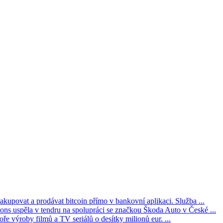
kupovat a prodávat bitcoin přímo v bankovní aplikaci. Služba ...
s uspěla v tendru na spolupráci se značkou Škoda Auto v České ...
ře výroby filmů a TV seriálů o desítky milionů eur. ...