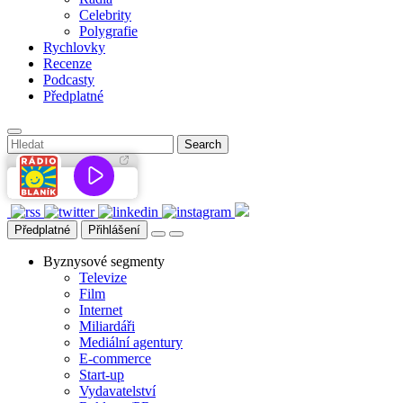
Celebrity
Polygrafie
Rychlovky
Recenze
Podcasty
Předplatné
Předplatné
Přihlášení
Byznysové segmenty
Televize
Film
Internet
Miliardáři
Mediální agentury
E-commerce
Start-up
Vydavatelství