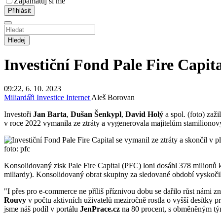
Zapamatuj si mě
Hledej
Investiční Fond Pale Fire Capita
09:22, 6. 10. 2023
Miliardáři
Investice
Internet
Aleš Borovan
Investoři
Jan Barta
,
Dušan Šenkypl
,
David Holý
a spol. (foto) zaži
v roce 2022 vymanila ze ztráty a vygenerovala majitelům stamilionový
foto: pfc
Konsolidovaný zisk Pale Fire Capital (PFC) loni dosáhl 378 milionů 
miliardy). Konsolidovaný obrat skupiny za sledované období vyskočil
"I přes pro e-commerce ne příliš příznivou dobu se dařilo růst námi z
Rouvy
v počtu aktivních uživatelů meziročně rostla o vyšší desítky 
jsme náš podíl v portálu
JenPrace.cz
na 80 procent, s obměněným tým