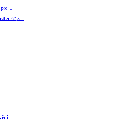
pro ...
l ze 67,8 ...
věcí