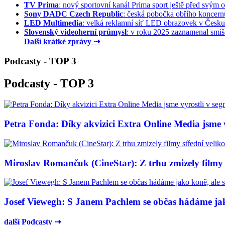
TV Prima
: nový sportovní kanál Prima sport ještě před svým of
Sony DADC Czech Republic
: česká pobočka obřího koncernu 
LED Multimedia
: velká reklamní síť LED obrazovek v Česku 
Slovenský videoherní průmysl
: v roku 2025 zaznamenal smíše
Další krátké zprávy ⇢
Podcasty - TOP 3
Podcasty - TOP 3
Petra Fonda: Díky akvizici Extra Online Media jsme vy
Miroslav Romančuk (CineStar): Z trhu zmizely filmy s
Josef Viewegh: S Janem Pachlem se občas hádáme jako
další Podcasty ⇢