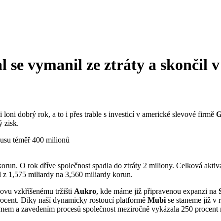
l se vymanil ze ztráty a skončil 
li loni dobrý rok, a to i přes trable s investicí v americké slevové firmě
G
 zisk.
korun. O rok dříve společnost spadla do ztráty 2 miliony. Celková akti
 z 1,575 miliardy na 3,560 miliardy korun.
novu vzkříšenému tržišti
Aukro
, kde máme již připravenou expanzi na
procent. Díky naší dynamicky rostoucí platformě
Mubi
se staneme již v 
em a zavedením procesů společnost meziročně vykázala 250 procent rů