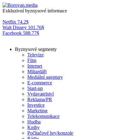
Exkluzivní byznysové informace
Netflix
74.2
$
Walt Disney
101.76
$
Facebook
588.77
$
Byznysové segmenty
Televize
Film
Internet
Miliardáři
Mediální agentury
E-commerce
Start-up
Vydavatelství
Reklama/PR
Investice
Marketing
Telekomunikace
Hudba
Knihy
Počítačové hry/konzole
Rádia