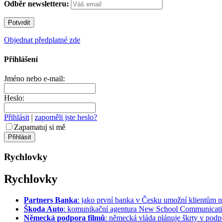
Odběr newsletteru:
Objednat předplatné zde
Přihlášení
Jméno nebo e-mail:
Heslo:
Přihlásit
|
zapoměli jste heslo?
Zapamatuj si mě
Rychlovky
Rychlovky
Partners Banka
: jako první banka v Česku umožní klientům na
Škoda Auto
: komunikační agentura New School Communication
Německá podpora filmů
: německá vláda plánuje škrty v podpo