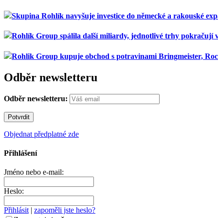
Skupina Rohlík navyšuje investice do německé a rakouské exp
Rohlík Group spálila další miliardy, jednotlivé trhy pokračují
Rohlik Group kupuje obchod s potravinami Bringmeister, Roc
Odběr newsletteru
Odběr newsletteru:
Objednat předplatné zde
Přihlášení
Jméno nebo e-mail:
Heslo:
Přihlásit
|
zapoměli jste heslo?