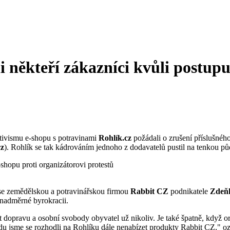
někteří zákazníci kvůli postupu
 aktivismu e-shopu s potravinami
Rohlík.cz
požádali o zrušení příslušnéh
cz
). Rohlík se tak kádrováním jednoho z dodavatelů pustil na tenkou půd
 se zemědělskou a potravinářskou firmou
Rabbit CZ
podnikatele
Zdeň
nadměrné byrokracii.
t dopravu a osobní svobody obyvatel už nikoliv. Je také špatně, když 
du jsme se rozhodli na Rohlíku dále nenabízet produkty Rabbit CZ," oz