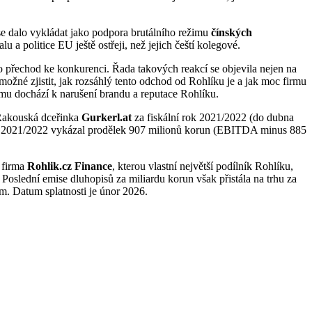
se dalo vykládat jako podpora brutálního režimu
čínských
a politice EU ještě ostřeji, než jejich čeští kolegové.
bo přechod ke konkurenci. Řada takových reakcí se objevila nejen na
možné zjistit, jak rozsáhlý tento odchod od Rohlíku je a jak moc firmu
smu dochází k narušení brandu a reputace Rohlíku.
 Rakouská dceřinka
Gurkerl.at
za fiskální rok 2021/2022 (do dubna
 2021/2022 vykázal prodělek 907 milionů korun (EBITDA minus 885
 firma
Rohlik.cz Finance
, kterou vlastní největší podílník Rohlíku,
oslední emise dluhopisů za miliardu korun však přistála na trhu za
m. Datum splatnosti je únor 2026.