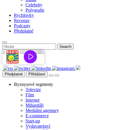
Celebrity
Polygrafie
Rychlovky
Recenze
Podcasty
Předplatné
Předplatné
Přihlášení
Byznysové segmenty
Televize
Film
Internet
Miliardáři
Mediální agentury
E-commerce
Start-up
Vydavatelství