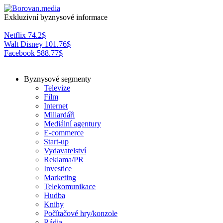
Exkluzivní byznysové informace
Netflix
74.2
$
Walt Disney
101.76
$
Facebook
588.77
$
Byznysové segmenty
Televize
Film
Internet
Miliardáři
Mediální agentury
E-commerce
Start-up
Vydavatelství
Reklama/PR
Investice
Marketing
Telekomunikace
Hudba
Knihy
Počítačové hry/konzole
Rádia