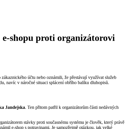
 e-shopu proti organizátorovi
o zákaznického účtu nebo oznámili, že přestávají využívat služeb
u, navíc v náročné situaci splácení obřího balíku dluhopisů.
ka Jandejska
. Ten přitom patřil k organizátorům části nedávných
organizátorem stávky proti současnému systému je člověk, který právě
námil e-shop s potravinami. Je samozřejmě otázkou, jak velké