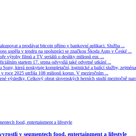
kupovat a prodávat bitcoin přímo v bankovní aplikaci. Služba ...
s uspěla v tendru na spolupráci se značkou Škoda Auto v České ...
ře výroby filmů a TV seriálů o desítky milionů eur. ...
iciálním startem 17. srpna odvysílá také odvetné utkání ...
Sony, která poskytuje kompletační, logistické a balící služby, zejména 
v roce 2025 utržila 108 milionů korun. V meziročním ...
né výsledky. Celkový obrat slovenských herních studií meziročně narost
rostli v segmentech food, entertainment a lifestyle