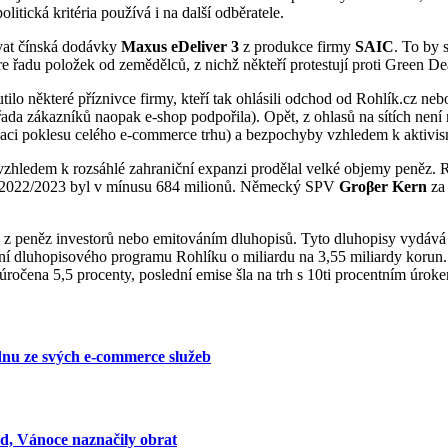
tická kritéria používá i na další odběratele.
ovat čínská dodávky
Maxus eDeliver 3
z produkce firmy
SAIC
. To by 
řadu položek od zemědělců, z nichž někteří protestují proti Green Dealu 
lo některé příznivce firmy, kteří tak ohlásili odchod od Rohlík.cz ne
řada zákazníků naopak e-shop podpořila). Opět, z ohlasů na sítích není 
tuaci poklesu celého e-commerce trhu) a bezpochyby vzhledem k aktivi
h vzhledem k rozsáhlé zahraniční expanzi prodělal velké objemy peněz.
ál 2022/2023 byl v mínusu 684 milionů. Německý SPV
Groβer Kern
za
- z peněz investorů nebo emitováním dluhopisů. Tyto dluhopisy vydává
í dluhopisového programu Rohlíku o miliardu na 3,55 miliardy korun. P
očena 5,5 procenty, poslední emise šla na trh s 10ti procentním úroke
dnu ze svých e-commerce služeb
rd, Vánoce naznačily obrat