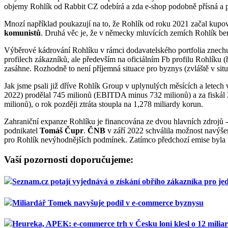
objemy Rohlík od Rabbit CZ odebírá a zda e-shop podobně přísná a poli
Mnozí například poukazují na to, že Rohlík od roku 2021 začal kup
komunistů
. Druhá věc je, že v německy mluvících zemích Rohlík bere 
Výběrové kádrování Rohlíku v rámci dodavatelského portfolia znechuti
profilech zákazníků, ale především na oficiálním Fb profilu Rohlíku (
zasáhne. Rozhodně to není příjemná situace pro byznys (zvláště v si
Jak jsme psali již dříve Rohlík Group v uplynulých měsících a letec
2022) prodělal 745 milionů (EBITDA minus 732 milionů) a za fisk
milionů), o rok později ztráta stoupla na 1,278 miliardy korun.
Zahraniční expanze Rohlíku je financována ze dvou hlavních zdrojů 
podnikatel
Tomáš Čupr
.
ČNB
v září 2022 schválila možnost navýšen
pro Rohlík nevýhodnějších podmínek. Zatímco předchozí emise byla úr
Vaší pozornosti doporučujeme:
Seznam.cz potají vyjednává o získání obřího zákazníka pro je
Miliardář Tomek navyšuje podíl v e-commerce byznysu
Heureka, APEK: e-commerce trh v Česku loni klesl o 12 milia