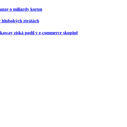
anze o miliardy korun
 v hlubokých ztrátách
kaway získá podíl v e-commerce skupině