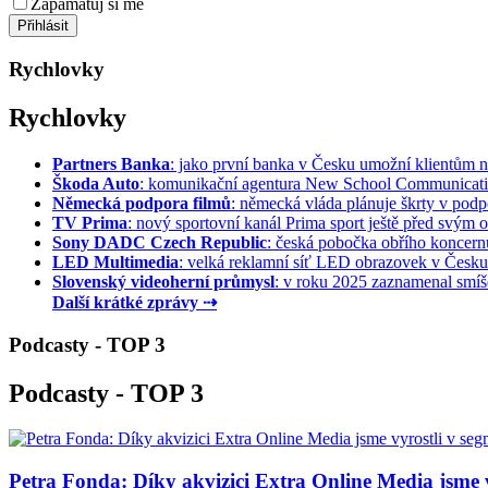
Zapamatuj si mě
Rychlovky
Rychlovky
Partners Banka
: jako první banka v Česku umožní klientům na
Škoda Auto
: komunikační agentura New School Communication
Německá podpora filmů
: německá vláda plánuje škrty v podpo
TV Prima
: nový sportovní kanál Prima sport ještě před svým of
Sony DADC Czech Republic
: česká pobočka obřího koncernu 
LED Multimedia
: velká reklamní síť LED obrazovek v Česku 
Slovenský videoherní průmysl
: v roku 2025 zaznamenal smíše
Další krátké zprávy ⇢
Podcasty - TOP 3
Podcasty - TOP 3
Petra Fonda: Díky akvizici Extra Online Media jsme vy