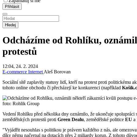
Zapamatuj si mě
Hledej
Odcházíme od Rohlíku, oznámili 
protestů
12:04, 24. 2. 2024
E-commerce
Internet
Aleš Borovan
Sociální sítě zaplavily statusy lidí, kteří na protest proti politickému
tohoto online obchodu či přecházejí ke konkurenci (například
Košík.
foto: Rohlik Group
Vedení Rohlíku před několika dny oznámilo, že ukončuje spolupráci
zemědělských protestů proti
Green Dealu
, zemědělské politice
EU
a 
"Vyjádřit nesouhlas s politikou je právem každého z nás, ale omezova
díky němu načerpal na dotacích přes 2 miliardy korun. Z tohoto důvo