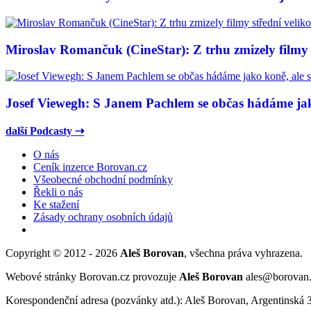
Miroslav Romančuk (CineStar): Z trhu zmizely filmy s
Josef Viewegh: S Janem Pachlem se občas hádáme jako
další Podcasty ⇢
O nás
Ceník inzerce Borovan.cz
Všeobecné obchodní podmínky
Řekli o nás
Ke stažení
Zásady ochrany osobních údajů
Copyright © 2012 - 2026
Aleš Borovan
, všechna práva vyhrazena.
Webové stránky Borovan.cz provozuje
Aleš Borovan
ales@borovan
Korespondenční adresa (pozvánky atd.): Aleš Borovan, Argentinská 