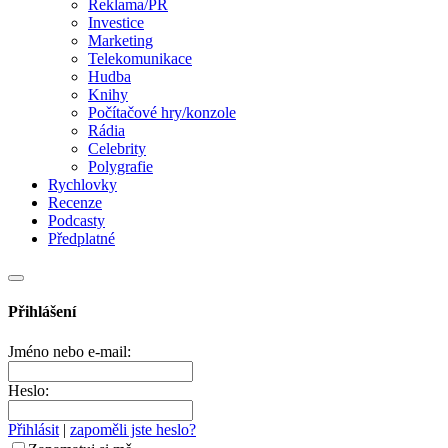
Reklama/PR
Investice
Marketing
Telekomunikace
Hudba
Knihy
Počítačové hry/konzole
Rádia
Celebrity
Polygrafie
Rychlovky
Recenze
Podcasty
Předplatné
Přihlášení
Jméno nebo e-mail:
Heslo:
Přihlásit
|
zapoměli jste heslo?