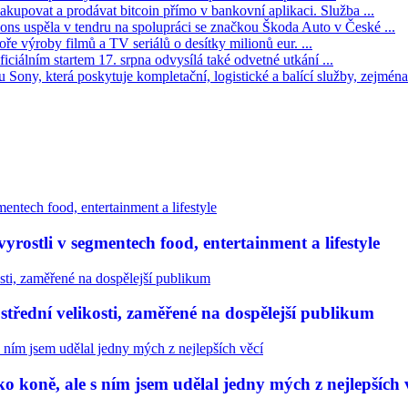
kupovat a prodávat bitcoin přímo v bankovní aplikaci. Služba ...
s uspěla v tendru na spolupráci se značkou Škoda Auto v České ...
ře výroby filmů a TV seriálů o desítky milionů eur. ...
iciálním startem 17. srpna odvysílá také odvetné utkání ...
Sony, která poskytuje kompletační, logistické a balící služby, zejména 
rostli v segmentech food, entertainment a lifestyle
třední velikosti, zaměřené na dospělejší publikum
 koně, ale s ním jsem udělal jedny mých z nejlepších 