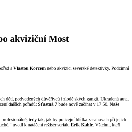
bo akviziční Most
 pořad s
Vlastou Korcem
nebo akvizici severské detektivky. Podzimní
ých dětí, podvedených důvěřivců i zlodějských gangů. Ukradená auta,
azení dalších pořadů:
Šťastná 7
bude nově začínat v 17:50,
Naše
rofesionálně, tedy tak, jak by policejní hlídka zasahovala při jejich
ché,“ uvedl k natáčení režisér seriálu
Erik Kahle
. Všichni, kteří