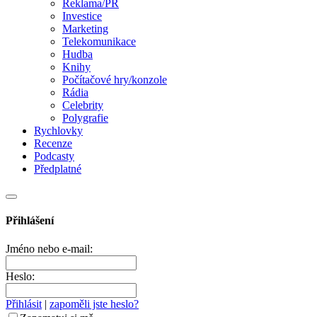
Reklama/PR
Investice
Marketing
Telekomunikace
Hudba
Knihy
Počítačové hry/konzole
Rádia
Celebrity
Polygrafie
Rychlovky
Recenze
Podcasty
Předplatné
Přihlášení
Jméno nebo e-mail:
Heslo:
Přihlásit
|
zapoměli jste heslo?