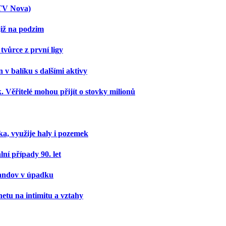
(TV Nova)
již na podzim
tvůrce z první ligy
v balíku s dalšími aktivy
 Věřitelé mohou přijít o stovky milionů
ka, využije haly i pozemek
ní případy 90. let
andov v úpadku
netu na intimitu a vztahy