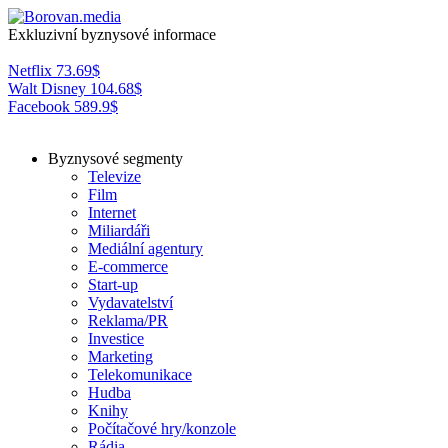
Exkluzivní byznysové informace
Netflix
73.69
$
Walt Disney
104.68
$
Facebook
589.9
$
Byznysové segmenty
Televize
Film
Internet
Miliardáři
Mediální agentury
E-commerce
Start-up
Vydavatelství
Reklama/PR
Investice
Marketing
Telekomunikace
Hudba
Knihy
Počítačové hry/konzole
Rádia