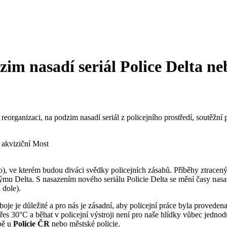
m nasadí seriál Police Delta ne
eorganizaci, na podzim nasadí seriál z policejního prostředí, soutěžní
o), ve kterém budou diváci svědky policejních zásahů. Příběhy ztracen
 týmu Delta. S nasazením nového seriálu Policie Delta se mění časy nas
 dole).
 je důležité a pro nás je zásadní, aby policejní práce byla provedena p
s 30°C a běhat v policejní výstroji není pro naše hlídky vůbec jednodu
žbě u
Policie ČR
nebo městské policie.