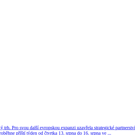
trh. Pro svou další evropskou expanzi uzavřela strategické partnerství 
oběhne příští týden od čtvrtka 13. srpna do 16. srpna ve ...