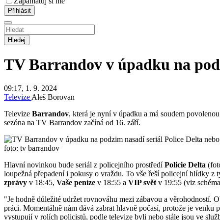
Zapamatuj si mě
Hledej
TV Barrandov v úpadku na podzi
09:17, 1. 9. 2024
Televize
Aleš Borovan
Televize
Barrandov
, která je nyní v úpadku a má soudem povolenou r
sezóna na TV Barrandov začíná od 16. září.
foto: tv barrandov
Hlavní novinkou bude seriál z policejního prostředí
Policie Delta
(fot
loupežná přepadení i pokusy o vraždu. To vše řeší policejní hlídky z
zprávy
v 18:45,
Vaše peníze
v 18:55 a
VIP svět
v 19:55 (viz schéma
"Je hodně důležité udržet rovnováhu mezi zábavou a věrohodností. Oboje
práci. Momentálně nám dává zabrat hlavně počasí, protože je venku pře
vystupují v rolích policistů, podle televize byli nebo stále jsou ve slu