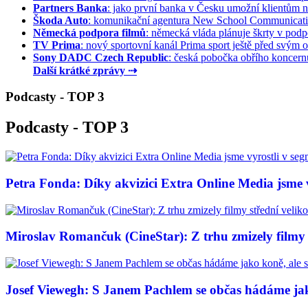
Partners Banka
: jako první banka v Česku umožní klientům na
Škoda Auto
: komunikační agentura New School Communication
Německá podpora filmů
: německá vláda plánuje škrty v podpo
TV Prima
: nový sportovní kanál Prima sport ještě před svým of
Sony DADC Czech Republic
: česká pobočka obřího koncernu 
Další krátké zprávy ⇢
Podcasty - TOP 3
Podcasty - TOP 3
Petra Fonda: Díky akvizici Extra Online Media jsme vy
Miroslav Romančuk (CineStar): Z trhu zmizely filmy s
Josef Viewegh: S Janem Pachlem se občas hádáme jako