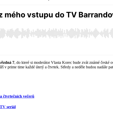
ězdná 7
, do které si moderátor Vlasta Korec bude zvát známé české oso
září v prime time každé úterý a čtvrtek. Středy a neděle budou nadále p
a čtvrtečních večerů
TV seriál