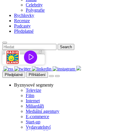
Celebrity
Polygrafie
Rychlovky
Recenze
Podcasty
Předplatné
Předplatné
Přihlášení
Byznysové segmenty
Televize
Film
Internet
Miliardáři
Mediální agentury
E-commerce
Start-up
Vydavatelství