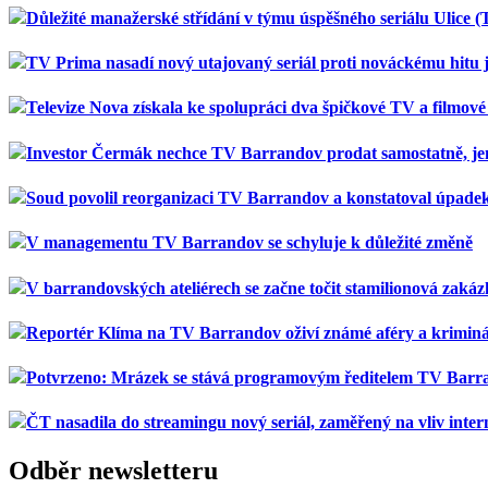
Důležité manažerské střídání v týmu úspěšného seriálu Ulice 
TV Prima nasadí nový utajovaný seriál proti nováckému hitu 
Televize Nova získala ke spolupráci dva špičkové TV a filmové 
Investor Čermák nechce TV Barrandov prodat samostatně, jen 
Soud povolil reorganizaci TV Barrandov a konstatoval úpadek.
V managementu TV Barrandov se schyluje k důležité změně
V barrandovských ateliérech se začne točit stamilionová zakáz
Reportér Klíma na TV Barrandov oživí známé aféry a kriminál
Potvrzeno: Mrázek se stává programovým ředitelem TV Barr
ČT nasadila do streamingu nový seriál, zaměřený na vliv inter
Odběr newsletteru