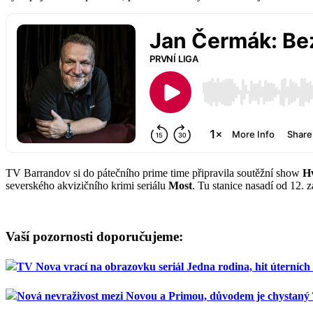
TV Barrandov si do pátečního prime time připravila soutěžní show
Hv
severského akvizičního krimi seriálu
Most
. Tu stanice nasadí od 12. 
Vaší pozornosti doporučujeme:
TV Nova vrací na obrazovku seriál Jedna rodina, hit úterních 
Nová nevraživost mezi Novou a Primou, důvodem je chystaný 