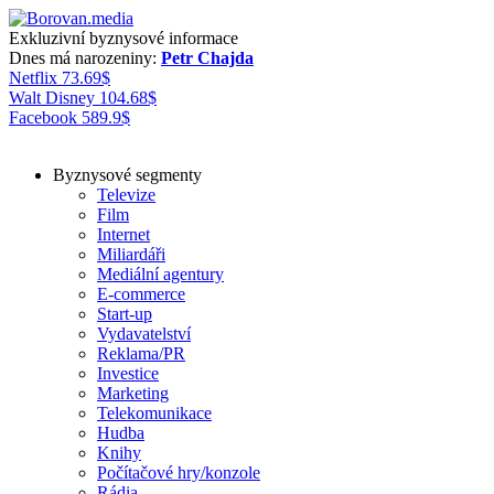
Exkluzivní byznysové informace
Dnes má narozeniny:
Petr Chajda
Netflix
73.69
$
Walt Disney
104.68
$
Facebook
589.9
$
Byznysové segmenty
Televize
Film
Internet
Miliardáři
Mediální agentury
E-commerce
Start-up
Vydavatelství
Reklama/PR
Investice
Marketing
Telekomunikace
Hudba
Knihy
Počítačové hry/konzole
Rádia