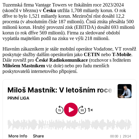
Tuzemská firma Vantage Towers ve fiskálním roce 2023/2024
(skončil v březnu) v
Česku
utržila 1,708 miliardy korun. O rok
dříve to bylo 1,521 miliardy korun. Meziroční růst dosáhl 12,2
procenta (v absolutním čísle 187 milionů). Čistá ztráta přesáhla 500
milionů korun. Hrubý provozní zisk (EBITDA) dosáhl 693 milionů
korun (o rok dříve 569 milionů). Firma za sledované období
vyplatila majitelům podíl na zisku ve výši 218 milionů.
Hlavním zákazníkem je stále mobilní operátor Vodafone, VT rovněž
poskytuje služby dalším operátorům jako
CETIN
nebo
T-Mobile
.
Dále rovněž pro
České Radiokomunikace
(rozhovor s ředitelem
Milošem Mastníkem
viz dole) nebo pro řadu menších
poskytovatelů internetového připojení.