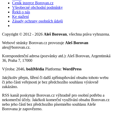
Ceník inzerce Borovan.cz
Všeobecné obchodní podmínky
Řekli o nás
Ke stažení
Zásady ochrany osobních údajů
Copyright © 2012 - 2026
Aleš Borovan
, všechna práva vyhrazena.
Webové stránky Borovan.cz provozuje
Aleš Borovan
ales@borovan.cz.
Korespondenční adresa (pozvánky atd.): Aleš Borovan, Argentinská
36, Praha 7, 17000
Výroba: 2046,
božíMédia
Platforma:
WordPress
Jakýkoliv přepis, šíření či další zpřístupňování obsahu tohoto webu
či jeho části veřejnosti je bez předchozího souhlasu výslovně
zakázáno.
RSS kanál poskytuje Borovan.cz výhradně pro osobní potřebu a
nekomerční účely. Jakékoli komerční využívání obsahu Borovan.cz
nebo jeho částí bez předchozího písemného souhlasu Aleše
Borovana je zapovězeno.