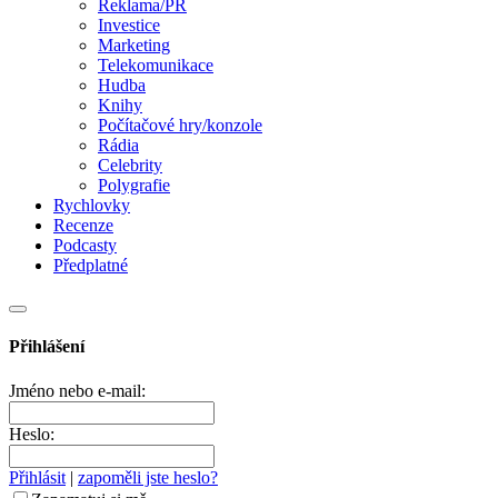
Reklama/PR
Investice
Marketing
Telekomunikace
Hudba
Knihy
Počítačové hry/konzole
Rádia
Celebrity
Polygrafie
Rychlovky
Recenze
Podcasty
Předplatné
Přihlášení
Jméno nebo e-mail:
Heslo:
Přihlásit
|
zapoměli jste heslo?