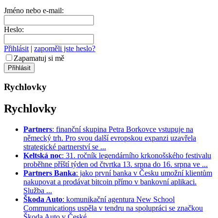
Jméno nebo e-mail:
Heslo:
Přihlásit
|
zapoměli jste heslo?
Zapamatuj si mě
Rychlovky
Rychlovky
Partners
: finanční skupina Petra Borkovce vstupuje na
německý trh. Pro svou další evropskou expanzi uzavřela
strategické partnerství se ...
Keltská noc
: 31. ročník legendárního krkonošského festivalu
proběhne příští týden od čtvrtka 13. srpna do 16. srpna ve ...
Partners Banka
: jako první banka v Česku umožní klientům
nakupovat a prodávat bitcoin přímo v bankovní aplikaci.
Služba ...
Škoda Auto
: komunikační agentura New School
Communications uspěla v tendru na spolupráci se značkou
Škoda Auto v České ...