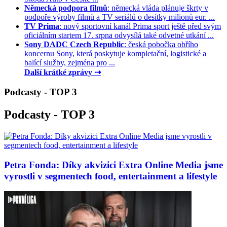
Německá podpora filmů
: německá vláda plánuje škrty v
podpoře výroby filmů a TV seriálů o desítky milionů eur. ...
TV Prima
: nový sportovní kanál Prima sport ještě před svým
oficiálním startem 17. srpna odvysílá také odvetné utkání ...
Sony DADC Czech Republic
: česká pobočka obřího
koncernu Sony, která poskytuje kompletační, logistické a
balící služby, zejména pro ...
Další krátké zprávy ⇢
Podcasty - TOP 3
Podcasty - TOP 3
Petra Fonda: Díky akvizici Extra Online Media jsme
vyrostli v segmentech food, entertainment a lifestyle