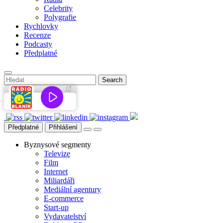
Celebrity
Polygrafie
Rychlovky
Recenze
Podcasty
Předplatné
Předplatné
Přihlášení
Byznysové segmenty
Televize
Film
Internet
Miliardáři
Mediální agentury
E-commerce
Start-up
Vydavatelství