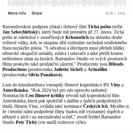
Barrandovskou podporu získal i dobový film
Tichá pošta
(režie
Ján Sebechlebský
), který bude mít premiéru již 27. února. Tichá
pošta se odehrává v zasněžených
Krkonoších
na sklonku druhé
světové války, kdy se skupina dětí rozhodne zachránit sestřeleného
francouzského pilota. "S odvahou a důvtipem musí přelstít hlídky
německé okupační armády, zrádce i udavače a také přežít krutou
nelítostnou zimu na horách. Barrandov Studio ve svých prostorech
filmu poskytlo také produkční zázemí." Producenty jsou
8Heads
Productions
(producentka
Julietta Sichel
) a
Arinafilm
(producentka
Silvia Panáková
).
Loni do kinodistribuce vstoupily filmové koprodukce BS
Vlny
a
Amerikánka
. "Rok 2024 byl pro nás opravdu radostný.
Nominacím
Cen filmové kritiky
vévodí náš koprodukční film
Amerikánka, která pak společně s dalším z našich podpořených
titulů, filmem Vlny, ovládla také nominace
Českých lvů
. Myslím si,
že i letošní námi podpořené filmy budou mít významný úspěch a
některé z nich i na mezinárodní scéně," uvedl ředitel Barrandov
Studio
Petr Tichý
(viz starší rozhovor výše).