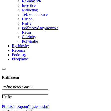
Reklama/PR
Investice
Marketing
Telekomunikace
Hudba
Knihy
Počítačové hry/konzole
Rádia
Celebrity
Polygrafie
Rychlovky
Recenze
Podcasty
Předplatné
Přihlášení
Jméno nebo e-mail:
Heslo:
Přihlásit
|
zapoměli jste heslo?