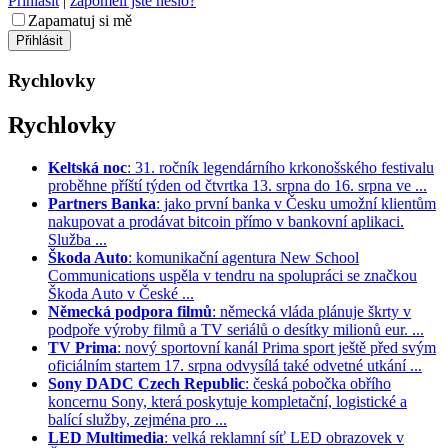
Přihlásit
|
zapoměli jste heslo?
Zapamatuj si mě
Rychlovky
Rychlovky
Keltská noc
: 31. ročník legendárního krkonošského festivalu
proběhne příští týden od čtvrtka 13. srpna do 16. srpna ve ...
Partners Banka
: jako první banka v Česku umožní klientům
nakupovat a prodávat bitcoin přímo v bankovní aplikaci.
Služba ...
Škoda Auto
: komunikační agentura New School
Communications uspěla v tendru na spolupráci se značkou
Škoda Auto v České ...
Německá podpora filmů
: německá vláda plánuje škrty v
podpoře výroby filmů a TV seriálů o desítky milionů eur. ...
TV Prima
: nový sportovní kanál Prima sport ještě před svým
oficiálním startem 17. srpna odvysílá také odvetné utkání ...
Sony DADC Czech Republic
: česká pobočka obřího
koncernu Sony, která poskytuje kompletační, logistické a
balící služby, zejména pro ...
LED Multimedia
: velká reklamní síť LED obrazovek v