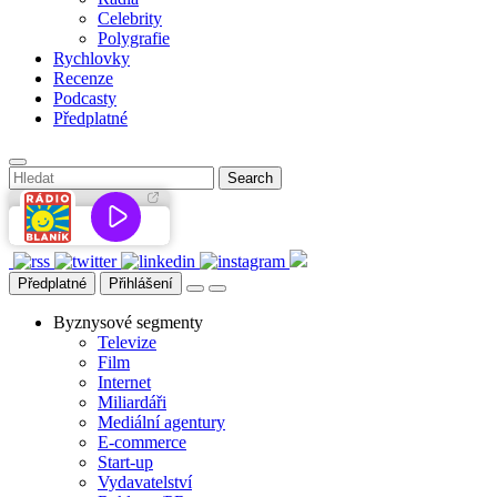
Celebrity
Polygrafie
Rychlovky
Recenze
Podcasty
Předplatné
Předplatné
Přihlášení
Byznysové segmenty
Televize
Film
Internet
Miliardáři
Mediální agentury
E-commerce
Start-up
Vydavatelství