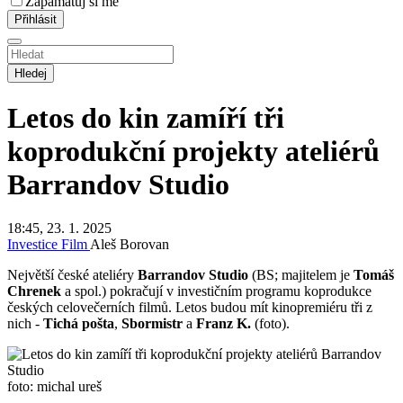
Zapamatuj si mě
Hledej
Letos do kin zamíří tři
koprodukční projekty ateliérů
Barrandov Studio
18:45, 23. 1. 2025
Investice
Film
Aleš Borovan
Největší české ateliéry
Barrandov Studio
(BS; majitelem je
Tomáš
Chrenek
a spol.) pokračují v investičním programu koprodukce
českých celovečerních filmů. Letos budou mít kinopremiéru tři z
nich -
Tichá pošta
,
Sbormistr
a
Franz K.
(foto).
foto: michal ureš