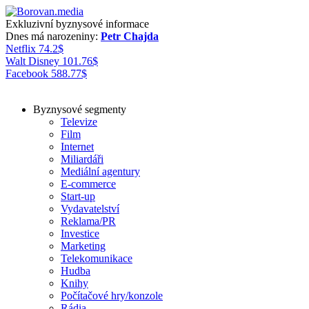
Exkluzivní byznysové informace
Dnes má narozeniny:
Petr Chajda
Netflix
74.2
$
Walt Disney
101.76
$
Facebook
588.77
$
Byznysové segmenty
Televize
Film
Internet
Miliardáři
Mediální agentury
E-commerce
Start-up
Vydavatelství
Reklama/PR
Investice
Marketing
Telekomunikace
Hudba
Knihy
Počítačové hry/konzole
Rádia