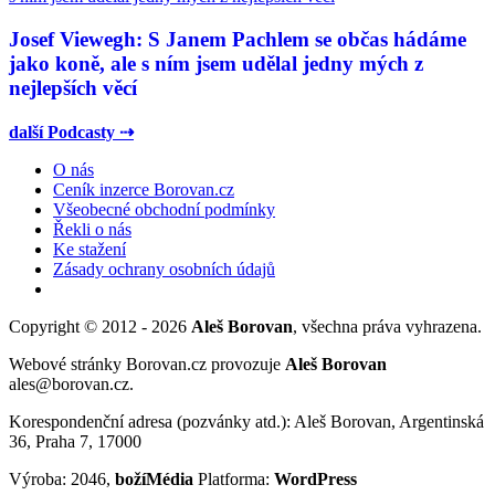
Josef Viewegh: S Janem Pachlem se občas hádáme
jako koně, ale s ním jsem udělal jedny mých z
nejlepších věcí
další Podcasty ⇢
O nás
Ceník inzerce Borovan.cz
Všeobecné obchodní podmínky
Řekli o nás
Ke stažení
Zásady ochrany osobních údajů
Copyright © 2012 - 2026
Aleš Borovan
, všechna práva vyhrazena.
Webové stránky Borovan.cz provozuje
Aleš Borovan
ales@borovan.cz.
Korespondenční adresa (pozvánky atd.): Aleš Borovan, Argentinská
36, Praha 7, 17000
Výroba: 2046,
božíMédia
Platforma:
WordPress