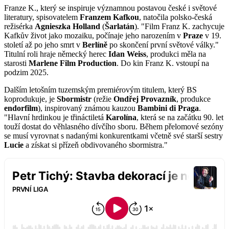
Franze K., který se inspiruje významnou postavou české i světové
literatury, spisovatelem
Franzem Kafkou
, natočila polsko-česká
režisérka
Agnieszka Holland
(
Šarlatán
). "Film Franz K. zachycuje
Kafkův život jako mozaiku, počínaje jeho narozením v
Praze
v 19.
století až po jeho smrt v
Berlíně
po skončení první světové války."
Titulní roli hraje německý herec
Idan Weiss
, produkci měla na
starosti
Marlene Film Production
. Do kin Franz K. vstoupí na
podzim 2025.
Dalším letošním tuzemským premiérovým titulem, který BS
koprodukuje, je
Sbormistr
(režie
Ondřej Provazník
, produkce
endorfilm
), inspirovaný známou kauzou
Bambini di Praga
.
"Hlavní hrdinkou je třináctiletá
Karolína
, která se na začátku 90. let
touží dostat do věhlasného dívčího sboru. Během přelomové sezóny
se musí vyrovnat s nadanými konkurentkami včetně své starší sestry
Lucie
a získat si přízeň obdivovaného sbormistra."