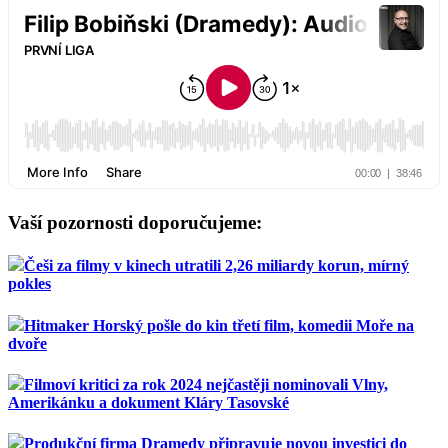
Vaší pozornosti doporučujeme:
Češi za filmy v kinech utratili 2,26 miliardy korun, mírný
pokles
Hitmaker Horský pošle do kin třetí film, komedii Moře na
dvoře
Filmoví kritici za rok 2024 nejčastěji nominovali Vlny,
Amerikánku a dokument Kláry Tasovské
Produkční firma Dramedy připravuje novou investici do