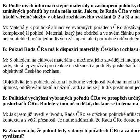
B: Podle mých informací stejné materiály o zastoupení politickýc
zmíněných pořadů by rada měla znát. Jak to, že Rada ČRo v tét
úkolů veřejné služby v oblasti rozhlasového vysílání (§ 2 a 3) 
M: Materiály k politické afiliaci ve vybraných pořadech ČRo dostávají
komplexnější pohled. Materiál, který jste obdržel a ve svém článk
nejen přehled počtu jednotlivých zástupců, ale i podrobné odůvodnění 
B: Pokud Rada ČRa má k dispozici materiály Českého rozhlasu oh
M: S ohledem na citlivost materiálu a možnost jeho zavádějící interpr
rady, která jej využívá pro reakce na stížnosti a podněty posluchačů
objektivitě Českého rozhlasu.
Objektivita je z pohledu zákona i odborné veřejnosti tvořena mnoha kom
úplnost, oddělování faktů a názorů, atd.) a nelze ji tudíž postihnout 
B: Politické vychýlení vybraných pořadů ČRo ve prospěch určitýc
posluchačů ČRo. Budete v tom něco dělat, dostane se to téma na
M: Jak jsem již uvedl v úvodu, Rada ČRo se otázkou politické afilia
kontextu a s větší přesností. Je nutné zdůraznit, že Rada ČRo dosud 
B: Znamená to, že pokud tedy v daných pořadech ČRo a za docela 
vyvážené?