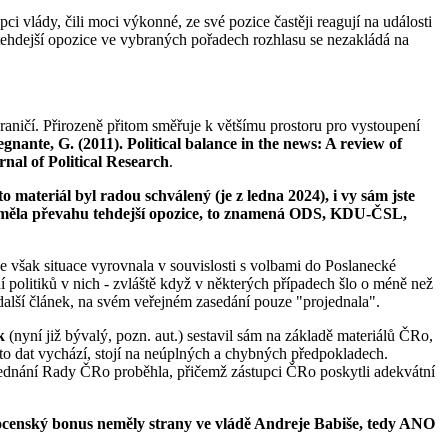
i vlády, čili moci výkonné, ze své pozice častěji reagují na události
e tehdejší opozice ve vybraných pořadech rozhlasu se nezakládá na
ničí. Přirozeně přitom směřuje k většímu prostoru pro vystoupení
nante, G. (2011). Political balance in the news: A review of
rnal of Political Research
.
o materiál byl radou schválený (je z ledna 2024), i vy sám jste
2021 měla převahu tehdejší opozice, to znamená ODS, KDU-ČSL,
e však situace vyrovnala v souvislosti s volbami do Poslanecké
politiků v nich - zvláště když v některých případech šlo o méně než
l další článek, na svém veřejném zasedání pouze "projednala".
k
(nyní již bývalý, pozn. aut.) sestavil sám na základě materiálů ČRo,
hto dat vychází, stojí na neúplných a chybných předpokladech.
 jednání Rady ČRo proběhla, přičemž zástupci ČRo poskytli adekvátní
ocenský bonus neměly strany ve vládě Andreje Babiše, tedy ANO