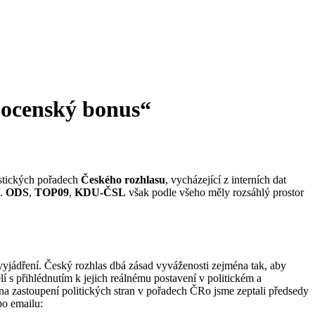
mocenský bonus“
istických pořadech
Českého rozhlasu
, vycházející z interních dat
í.
ODS
,
TOP09
,
KDU-ČSL
však podle všeho měly rozsáhlý prostor
vyjádření. Český rozhlas dbá zásad vyváženosti zejména tak, aby
í s přihlédnutím k jejich reálnému postavení v politickém a
na zastoupení politických stran v pořadech ČRo jsme zeptali předsedy
po emailu: