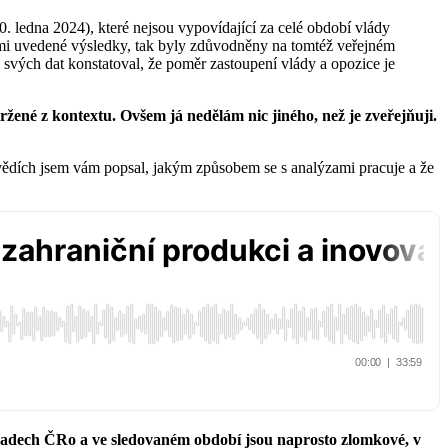
 ledna 2024), které nejsou vypovídající za celé období vlády
ámi uvedené výsledky, tak byly zdůvodněny na tomtéž veřejném
svých dat konstatoval, že poměr zastoupení vlády a opozice je
žené z kontextu. Ovšem já nedělám nic jiného, než je zveřejňuji.
ovědích jsem vám popsal, jakým způsobem se s analýzami pracuje a že
ořadech ČRo a ve sledovaném období jsou naprosto zlomkové, v