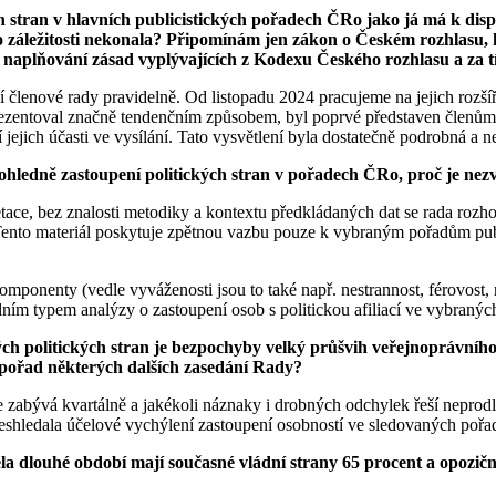
h stran v hlavních publicistických pořadech ČRo jako já má k dispo
o záležitosti nekonala? Připomínám jen zákon o Českém rozhlasu, 
a na naplňování zásad vyplývajících z Kodexu Českého rozhlasu a z
 členové rady pravidelně. Od listopadu 2024 pracujeme na jejich rozšíře
u prezentoval značně tendenčním způsobem, byl poprvé představen čl
jejich účasti ve vysílání. Tato vysvětlení byla dostatečně podrobná a n
ledně zastoupení politických stran v pořadech ČRo, proč je nezve
etace, bez znalosti metodiky a kontextu předkládaných dat se rada rozho
. Tento materiál poskytuje zpětnou vazbu pouze k vybraným pořadům publi
ponenty (vedle vyváženosti jsou to také např. nestrannost, férovost, ne
jedním typem analýzy o zastoupení osob s politickou afiliací ve vybranýc
h politických stran je bezpochyby velký průšvih veřejnoprávního r
 pořad některých dalších zasedání Rady?
ce zabývá kvartálně a jakékoli náznaky i drobných odchylek řeší nepro
neshledala účelové vychýlení zastoupení osobností ve sledovaných pořad
dlouhé období mají současné vládní strany 65 procent a opoziční 