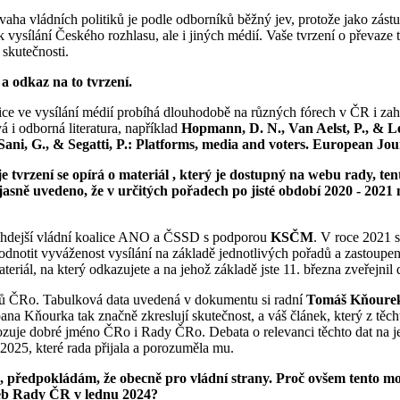
ha vládních politiků je podle odborníků běžný jev, protože jako zástupc
k vysílání Českého rozhlasu, ale i jiných médií. Vaše tvrzení o převaz
 skutečnosti.
 a odkaz na to tvrzení.
 ve vysílání médií probíhá dlouhodobě na různých fórech v ČR i zahra
i odborná literatura, například
Hopmann, D. N., Van Aelst, P., & Leg
Sani, G., & Segatti, P.: Platforms, media and voters. European Jou
 tvrzení se opírá o materiál , který je dostupný na webu rady, tent
 je jasně uvedeno, že v určitých pořadech po jisté období 2020 - 
ehdejší vládní koalice ANO a ČSSD s podporou
KSČM
. V roce 2021 s
otit vyváženost vysílání na základě jednotlivých pořadů a zastoupení 
ateriál, na který odkazujete a na jehož základě jste 11. března zveřejni
iků ČRo. Tabulková data uvedená v dokumentu si radní
Tomáš Kňoure
pana Kňourka tak značně zkreslují skutečnost, a váš článek, který z těc
škozuje dobré jméno ČRo i Rady ČRo. Debata o relevanci těchto dat na
025, které rada přijala a porozuměla mu.
 předpokládám, že obecně pro vládní strany. Proč ovšem tento m
web Rady ČR v lednu 2024?