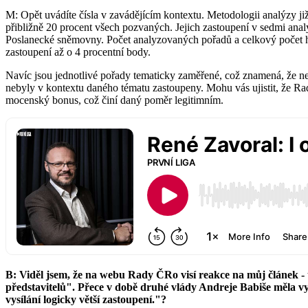
M: Opět uvádíte čísla v zavádějícím kontextu. Metodologii analýzy již
přibližně 20 procent všech pozvaných. Jejich zastoupení v sedmi an
Poslanecké sněmovny. Počet analyzovaných pořadů a celkový počet host
zastoupení až o 4 procentní body.
Navíc jsou jednotlivé pořady tematicky zaměřené, což znamená, že ne
nebyly v kontextu daného tématu zastoupeny. Mohu vás ujistit, že Ra
mocenský bonus, což činí daný poměr legitimním.
B: Viděl jsem, že na webu Rady ČRo visí reakce na můj článek - t
představitelů". Přece v době druhé vlády Andreje Babiše měla vy
vysílání logicky větší zastoupení."?