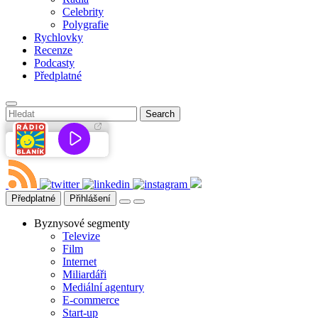
Celebrity
Polygrafie
Rychlovky
Recenze
Podcasty
Předplatné
Předplatné
Přihlášení
Byznysové segmenty
Televize
Film
Internet
Miliardáři
Mediální agentury
E-commerce
Start-up