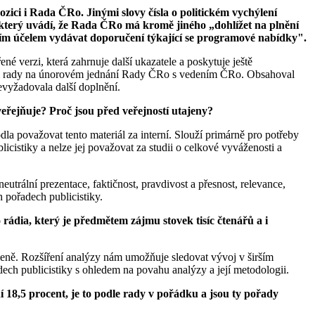
zici i Rada ČRo. Jinými slovy čísla o politickém vychýlení
který uvádí, že Rada ČRo má kromě jiného „dohlížet na plnění
a tím účelem vydávat doporučení týkající se programové nabídky".
né verzi, která zahrnuje další ukazatele a poskytuje ještě
enům rady na únorovém jednání Rady ČRo s vedením ČRo. Obsahoval
evyžadovala další doplnění.
řejňuje? Proč jsou před veřejností utajeny?
dla považovat tento materiál za interní. Slouží primárně pro potřeby
cistiky a nelze jej považovat za studii o celkové vyváženosti a
utrální prezentace, faktičnost, pravdivost a přesnost, relevance,
h pořadech publicistiky.
ádia, který je předmětem zájmu stovek tisíc čtenářů a i
dleně. Rozšíření analýzy nám umožňuje sledovat vývoj v širším
ech publicistiky s ohledem na povahu analýzy a její metodologii.
18,5 procent, je to podle rady v pořádku a jsou ty pořady