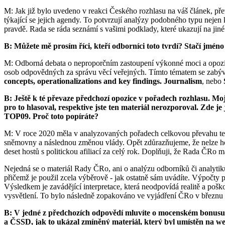
M: Jak již bylo uvedeno v reakci Českého rozhlasu na váš článek, převa
týkající se jejich agendy. To potvrzují analýzy podobného typu nejen 
pravdě. Rada se ráda seznámí s vašimi podklady, které ukazují na jiné
B: Můžete mě prosím říci, kteří odborníci toto tvrdí? Stačí jméno
M: Odborná debata o neproporčním zastoupení výkonné moci a opozice
osob odpovědných za správu věcí veřejných. Tímto tématem se zabývá 
concepts, operationalizations and key findings. Journalism
, nebo
B: Ještě k té převaze předchozí opozice v pořadech rozhlasu. Moje
pro to hlasoval, respektive jste ten materiál nerozporoval. Zde
TOP09. Proč toto popíráte?
M: V roce 2020 měla v analyzovaných pořadech celkovou převahu t
sněmovny a následnou změnou vlády. Opět zdůrazňujeme, že nelze hodn
deset hostů s politickou afiliací za celý rok. Doplňuji, že Rada ČRo m
Nejedná se o materiál Rady ČRo, ani o analýzu odborníků či analyt
přičemž je použil zcela výběrově - jak ostatně sám uvádíte. Výpočty 
Výsledkem je zavádějící interpretace, která neodpovídá realitě a po
vysvětlení. To bylo následně zopakováno ve vyjádření ČRo v březnu 2
B: V jedné z předchozích odpovědí mluvíte o mocenském bonusu,
a ČSSD, jak to ukázal zmíněný materiál, který byl umístěn na 