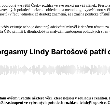
 podrobně vysvětlil Český rozhlas ve své reakci na váš článek. Přesto z
alyzovaných pořadech nelze - s ohledem na metodologii vysvětlenou v 
ů (v řádu jednotek až desítek) znamená, že i změna politické příslušn
 vždy existuje nebo je dostupný adekvátní mluvčí k danému tématu za 
da ČRo přihlíží k dlouhodobým analýzám zastoupení politických stran 
am ovšem uvádíte některé věci, které nejsou v souladu s realitou.
šší zastoupení ve vybraných pořadech rozhlasu tehdejší opozice. O