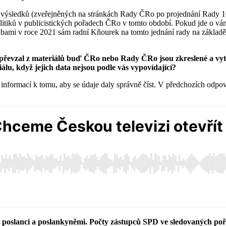
 výsledků (zveřejněných na stránkách Rady ČRo po projednání Rady 10.
litiků v publicistických pořadech ČRo v tomto období. Pokud jde o v
olbami v roce 2021 sám radní Kňourek na tomto jednání rady na základě 
em převzal z materiálů buď ČRo nebo Rady ČRo jsou zkreslené a vytr
álu, když jejich data nejsou podle vás vypovídající?
h informací k tomu, aby se údaje daly správně číst. V předchozích odp
 20 poslanci a poslankyněmi. Počty zástupců SPD ve sledovaných p