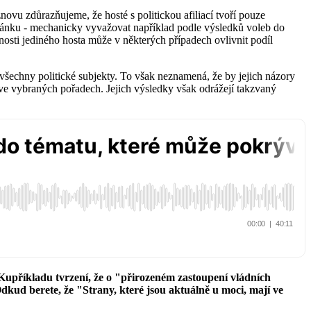
novu zdůrazňujeme, že hosté s politickou afiliací tvoří pouze
článku - mechanicky vyvažovat například podle výsledků voleb do
osti jediného hosta může v některých případech ovlivnit podíl
všechny politické subjekty. To však neznamená, že by jejich názory
ve vybraných pořadech. Jejich výsledky však odrážejí takzvaný
 Kupříkladu tvrzení, že o "přirozeném zastoupení vládních
dkud berete, že "Strany, které jsou aktuálně u moci, mají ve