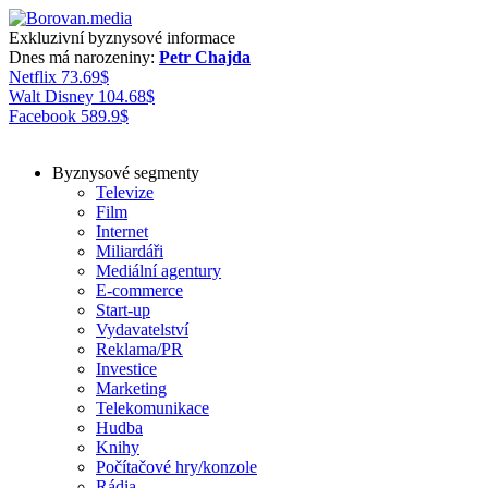
Exkluzivní byznysové informace
Dnes má narozeniny:
Petr Chajda
Netflix
73.69
$
Walt Disney
104.68
$
Facebook
589.9
$
Byznysové segmenty
Televize
Film
Internet
Miliardáři
Mediální agentury
E-commerce
Start-up
Vydavatelství
Reklama/PR
Investice
Marketing
Telekomunikace
Hudba
Knihy
Počítačové hry/konzole
Rádia