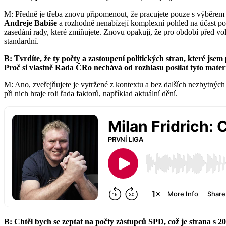
M: Předně je třeba znovu připomenout, že pracujete pouze s výběrem
Andreje Babiše
a rozhodně nenabízejí komplexní pohled na účast po
zasedání rady, které zmiňujete. Znovu opakuji, že pro období před v
standardní.
B: Tvrdíte, že ty počty a zastoupení politických stran, které js
Proč si vlastně Rada ČRo nechává od rozhlasu posílat tyto materi
M: Ano, zveřejňujete je vytržené z kontextu a bez dalších nezbytnýc
při nich hraje roli řada faktorů, například aktuální dění.
B: Chtěl bych se zeptat na počty zástupců SPD, což je strana s