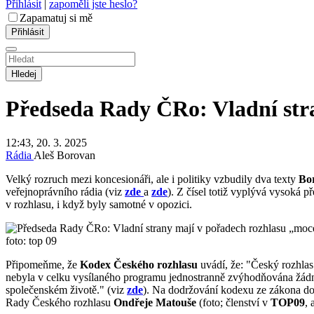
Přihlásit
|
zapoměli jste heslo?
Zapamatuj si mě
Hledej
Předseda Rady ČRo: Vladní str
12:43, 20. 3. 2025
Rádia
Aleš Borovan
Velký rozruch mezi koncesionáři, ale i politiky vzbudily dva texty
Bo
veřejnoprávního rádia (viz
zde
a
zde
). Z čísel totiž vyplývá vysoká p
v rozhlasu, i když byly samotné v opozici.
foto: top 09
Připomeňme, že
Kodex Českého rozhlasu
uvádí, že: "Český rozhlas
nebyla v celku vysílaného programu jednostranně zvýhodňována žádná po
společenském životě." (viz
zde
). Na dodržování kodexu ze zákona do
Rady Českého rozhlasu
Ondřeje Matouše
(foto; členství v
TOP09
, 