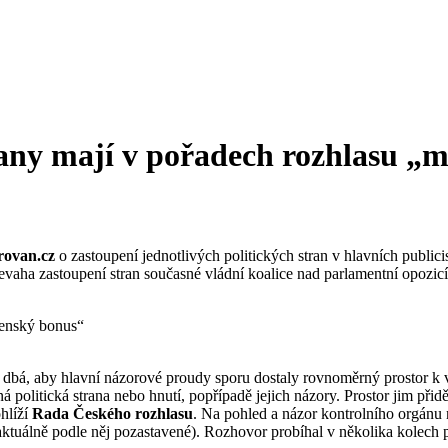
any mají v pořadech rozhlasu „
rovan.cz
o zastoupení jednotlivých politických stran v hlavních public
řevaha zastoupení stran současné vládní koalice nad parlamentní opozic
 dbá, aby hlavní názorové proudy sporu dostaly rovnoměrný prostor k 
litická strana nebo hnutí, popřípadě jejich názory. Prostor jim přiděl
hlíží
Rada Českého rozhlasu
. Na pohled a názor kontrolního orgánu 
aktuálně podle něj pozastavené). Rozhovor probíhal v několika kolech 