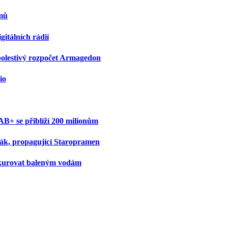
jmů
gitálních rádií
bolestivý rozpočet Armagedon
io
B+ se přiblíží 200 milionům
ák, propagující Staropramen
onkurovat baleným vodám