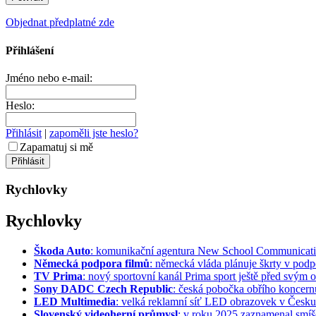
Objednat předplatné zde
Přihlášení
Jméno nebo e-mail:
Heslo:
Přihlásit
|
zapoměli jste heslo?
Zapamatuj si mě
Rychlovky
Rychlovky
Škoda Auto
: komunikační agentura New School Communication
Německá podpora filmů
: německá vláda plánuje škrty v podpo
TV Prima
: nový sportovní kanál Prima sport ještě před svým of
Sony DADC Czech Republic
: česká pobočka obřího koncernu 
LED Multimedia
: velká reklamní síť LED obrazovek v Česku 
Slovenský videoherní průmysl
: v roku 2025 zaznamenal smíše