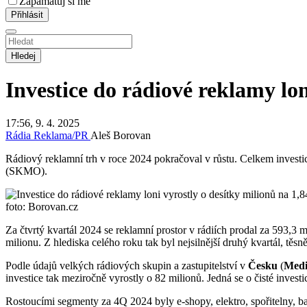
Zapamatuj si mě
Hledej
Investice do rádiové reklamy lon
17:56, 9. 4. 2025
Rádia
Reklama/PR
Aleš Borovan
Rádiový reklamní trh v roce 2024 pokračoval v růstu. Celkem investic
(SKMO).
foto: Borovan.cz
Za čtvrtý kvartál 2024 se reklamní prostor v rádiích prodal za 593,3 
milionu. Z hlediska celého roku tak byl nejsilnější druhý kvartál, těsn
Podle údajů velkých rádiových skupin a zastupitelství v
Česku
(
Medi
investice tak meziročně vyrostly o 82 milionů. Jedná se o čisté inves
Rostoucími segmenty za 4Q 2024 byly e-shopy, elektro, spořitelny, ba