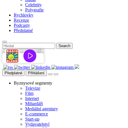
Celebrity
Polygrafie
Rychlovky
Recenze
Podcasty
Předplatné
Předplatné
Přihlášení
Byznysové segmenty
Televize
Film
Internet
Miliardáři
Mediální agentury
E-commerce
Start-up
Vydavatelství