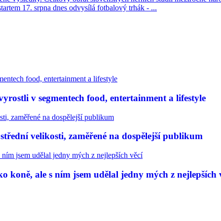
tartem 17. srpna dnes odvysílá fotbalový trhák - ...
rostli v segmentech food, entertainment a lifestyle
třední velikosti, zaměřené na dospělejší publikum
 koně, ale s ním jsem udělal jedny mých z nejlepších 