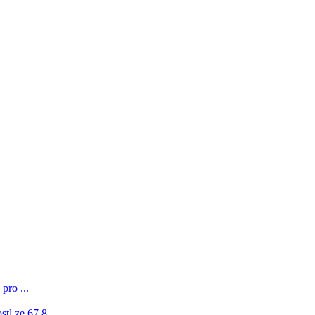
pro ...
l ze 67,8 ...