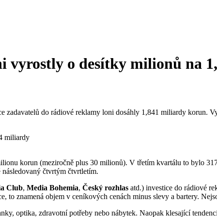
i vyrostly o desítky milionů na 1
e zadavatelů do rádiové reklamy loni dosáhly 1,841 miliardy korun. Vy
milionu korun (meziročně plus 30 milionů). V třetím kvartálu to bylo 31
ě následovaný čtvrtým čtvrtletím.
a Club
,
Media Bohemia
,
Český rozhlas
atd.) investice do rádiové r
tice, to znamená objem v ceníkových cenách minus slevy a bartery. Nejs
nky, optika, zdravotní potřeby nebo nábytek. Naopak klesající tendenc