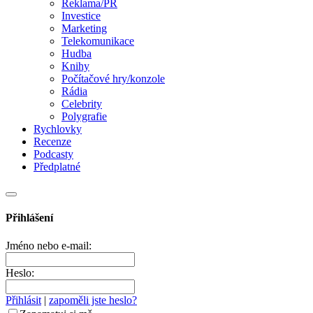
Reklama/PR
Investice
Marketing
Telekomunikace
Hudba
Knihy
Počítačové hry/konzole
Rádia
Celebrity
Polygrafie
Rychlovky
Recenze
Podcasty
Předplatné
Přihlášení
Jméno nebo e-mail:
Heslo:
Přihlásit
|
zapoměli jste heslo?