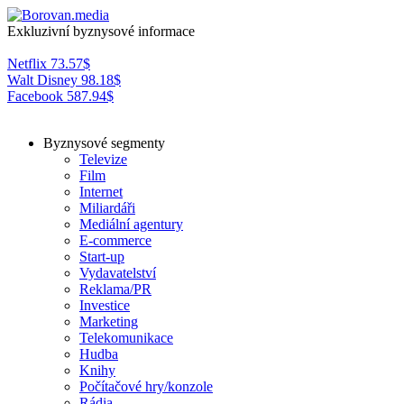
Exkluzivní byznysové informace
Netflix
73.57
$
Walt Disney
98.18
$
Facebook
587.94
$
Byznysové segmenty
Televize
Film
Internet
Miliardáři
Mediální agentury
E-commerce
Start-up
Vydavatelství
Reklama/PR
Investice
Marketing
Telekomunikace
Hudba
Knihy
Počítačové hry/konzole
Rádia