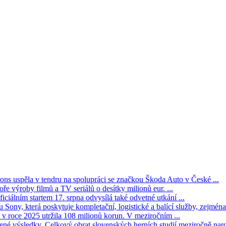
s uspěla v tendru na spolupráci se značkou Škoda Auto v České ...
ře výroby filmů a TV seriálů o desítky milionů eur. ...
iciálním startem 17. srpna odvysílá také odvetné utkání ...
Sony, která poskytuje kompletační, logistické a balící služby, zejména 
v roce 2025 utržila 108 milionů korun. V meziročním ...
né výsledky. Celkový obrat slovenských herních studií meziročně narost