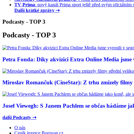
TV Prima
: nový kanál Prima sport ještě před svým oficiálním s
Další krátké zprávy ⇢
Podcasty - TOP 3
Podcasty - TOP 3
Petra Fonda: Díky akvizici Extra Online Media jsme vy
Miroslav Romančuk (CineStar): Z trhu zmizely filmy s
Josef Viewegh: S Janem Pachlem se občas hádáme jako
další Podcasty ⇢
O nás
Ceník inzerce Borovan.cz