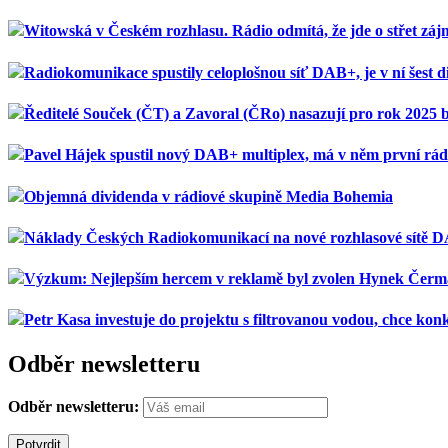
Witowská v Českém rozhlasu. Rádio odmítá, že jde o střet zá
Radiokomunikace spustily celoplošnou síť DAB+, je v ní šest di
Ředitelé Souček (ČT) a Zavoral (ČRo) nasazují pro rok 2025 
Pavel Hájek spustil nový DAB+ multiplex, má v něm první rád
Objemná dividenda v rádiové skupině Media Bohemia
Náklady Českých Radiokomunikací na nové rozhlasové sítě DA
Výzkum: Nejlepším hercem v reklamě byl zvolen Hynek Čerm
Petr Kasa investuje do projektu s filtrovanou vodou, chce k
Odběr newsletteru
Odběr newsletteru: