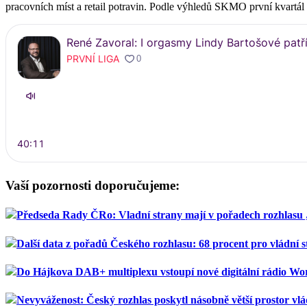
pracovních míst a retail potravin. Podle výhledů SKMO první kvartál
Vaší pozornosti doporučujeme:
Předseda Rady ČRo: Vladní strany mají v pořadech rozhlasu
Další data z pořadů Českého rozhlasu: 68 procent pro vládní s
Do Hájkova DAB+ multiplexu vstoupí nové digitální rádio Wo
Nevyváženost: Český rozhlas poskytl násobně větší prostor vl