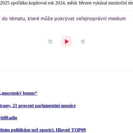
 2025 zpočátku kopíroval rok 2024, měsíc březen vykázal meziroční růs
 „mocenský bonus“
trany, 21 procent parlamentní opozice
rldRadio
ádním politikům než opozici. Hlavně TOP09