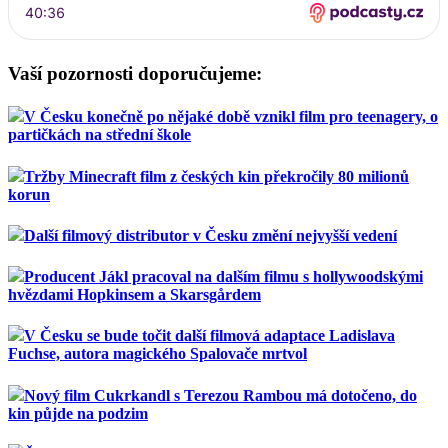
Vaší pozornosti doporučujeme:
V Česku konečně po nějaké době vznikl film pro teenagery, o
partičkách na střední škole
Tržby Minecraft film z českých kin překročily 80 milionů
korun
Další filmový distributor v Česku změní nejvyšší vedení
Producent Jákl pracoval na dalším filmu s hollywoodskými
hvězdami Hopkinsem a Skarsgårdem
V Česku se bude točit další filmová adaptace Ladislava
Fuchse, autora magického Spalovače mrtvol
Nový film Cukrkandl s Terezou Rambou má dotočeno, do
kin půjde na podzim