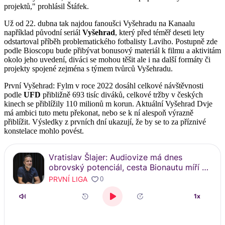
projektů," prohlásil Štáfek.
Už od 22. dubna tak najdou fanoušci Vyšehradu na Kanaalu
například původní seriál
Vyšehrad
, který před téměř deseti lety
odstartoval příběh problematického fotbalisty Laviho. Postupně zde
podle Bioscopu bude přibývat bonusový materiál k filmu a aktivitám
okolo jeho uvedení, diváci se mohou těšit ale i na další formáty či
projekty spojené zejména s týmem tvůrců Vyšehradu.
První Vyšehrad: Fylm v roce 2022 dosáhl celkové návštěvnosti
podle
UFD
přibližně 693 tisíc diváků, celkové tržby v českých
kinech se přiblížily 110 milionů m korun. Aktuální Vyšehrad Dvje
má ambici tuto metu překonat, nebo se k ní alespoň výrazně
přiblížit. Výsledky z prvních dní ukazují, že by se to za příznivé
konstelace mohlo povést.