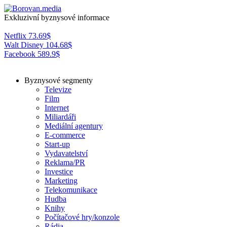
Exkluzivní byznysové informace
Netflix
73.69
$
Walt Disney
104.68
$
Facebook
589.9
$
Byznysové segmenty
Televize
Film
Internet
Miliardáři
Mediální agentury
E-commerce
Start-up
Vydavatelství
Reklama/PR
Investice
Marketing
Telekomunikace
Hudba
Knihy
Počítačové hry/konzole
Rádia