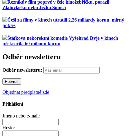
Řezníkův film poprvé v čele kinožebříčku, porazil
Zlatovlásku nebo Ježka Sonica
Češi za filmy v kinech utratili 2,26 miliardy korun, mírný
pokles
Štáfkova nekorektní komedie Vyšehrad Dvje v kinech
překročila 60 milionů korun
Odběr newsletteru
Odběr newsletteru:
Objednat předplatné zde
Přihlášení
Jméno nebo e-mail:
Heslo: