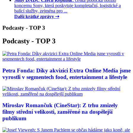
Sony DADC Czech Republic
: česká pobočka obřího
koncernu Sony, která poskytuje kompletační, logistické a
balící služby, zejména pro ...
Další krátké zprávy ⇢
Podcasty - TOP 3
Podcasty - TOP 3
Petra Fonda: Díky akvizici Extra Online Media jsme
vyrostli v segmentech food, entertainment a lifestyle
Miroslav Romančuk (CineStar): Z trhu zmizely
filmy střední velikosti, zaměřené na dospělejší
publikum