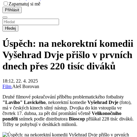
Zapamatuj si mě
Hledej
Úspěch: na nekorektní komedii
Vyšehrad Dvje přišlo v prvních
dnech přes 220 tisíc diváků
18:12, 22. 4. 2025
Film
Aleš Borovan
Druhé filmové pokračování příběhu problematického fotbalisty
"Laviho"
Lavického
, nekorektní komedie
Vyšehrad Dvje
(foto),
má v českých kinech silný nástup. Dvojka do kin vstoupila ve
čtvrtek 17. dubna, za pět dní promítání včetně
Velikonočního
pondělí
snímek podle distributora
Bioscop
přilákal 228 tisíc diváků.
Tržby se pohybují v desítkách milionů.