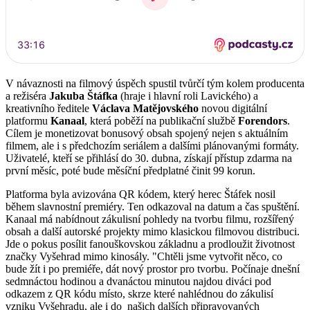
V návaznosti na filmový úspěch spustil tvůrčí tým kolem producenta
a režiséra
Jakuba Štáfka
(hraje i hlavní roli Lavického) a
kreativního ředitele
Václava Matějovského
novou digitální
platformu
Kanaal
, která poběží na publikační službě
Forendors
.
Cílem je monetizovat bonusový obsah spojený nejen s aktuálním
filmem, ale i s předchozím seriálem a dalšími plánovanými formáty.
Uživatelé, kteří se přihlásí do 30. dubna, získají přístup zdarma na
první měsíc, poté bude měsíční předplatné činit 99 korun.
Platforma byla avizována QR kódem, který herec Štáfek nosil
během slavnostní premiéry. Ten odkazoval na datum a čas spuštění.
Kanaal má nabídnout zákulisní pohledy na tvorbu filmu, rozšířený
obsah a další autorské projekty mimo klasickou filmovou distribuci.
Jde o pokus posílit fanouškovskou základnu a prodloužit životnost
značky Vyšehrad mimo kinosály. "Chtěli jsme vytvořit něco, co
bude žít i po premiéře, dát nový prostor pro tvorbu. Počínaje dnešní
sedmnáctou hodinou a dvanáctou minutou najdou diváci pod
odkazem z QR kódu místo, skrze které nahlédnou do zákulisí
vzniku Vyšehradu, ale i do našich dalších připravovaných