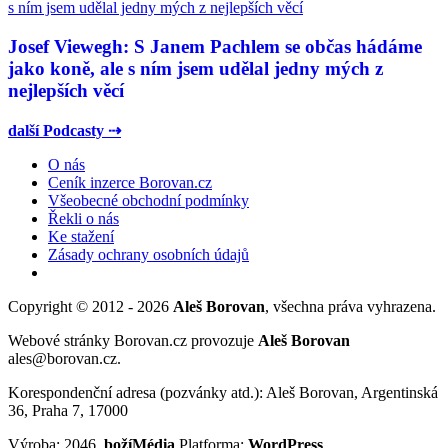
Josef Viewegh: S Janem Pachlem se občas hádáme
jako koně, ale s ním jsem udělal jedny mých z
nejlepších věcí
další Podcasty ⇢
O nás
Ceník inzerce Borovan.cz
Všeobecné obchodní podmínky
Řekli o nás
Ke stažení
Zásady ochrany osobních údajů
Copyright © 2012 - 2026
Aleš Borovan
, všechna práva vyhrazena.
Webové stránky Borovan.cz provozuje
Aleš Borovan
ales@borovan.cz.
Korespondenční adresa (pozvánky atd.): Aleš Borovan, Argentinská
36, Praha 7, 17000
Výroba: 2046,
božíMédia
Platforma:
WordPress