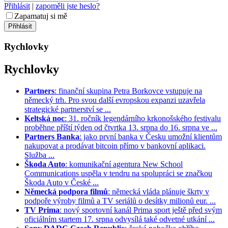
Přihlásit
|
zapoměli jste heslo?
Zapamatuj si mě
Rychlovky
Rychlovky
Partners
: finanční skupina Petra Borkovce vstupuje na
německý trh. Pro svou další evropskou expanzi uzavřela
strategické partnerství se ...
Keltská noc
: 31. ročník legendárního krkonošského festivalu
proběhne příští týden od čtvrtka 13. srpna do 16. srpna ve ...
Partners Banka
: jako první banka v Česku umožní klientům
nakupovat a prodávat bitcoin přímo v bankovní aplikaci.
Služba ...
Škoda Auto
: komunikační agentura New School
Communications uspěla v tendru na spolupráci se značkou
Škoda Auto v České ...
Německá podpora filmů
: německá vláda plánuje škrty v
podpoře výroby filmů a TV seriálů o desítky milionů eur. ...
TV Prima
: nový sportovní kanál Prima sport ještě před svým
oficiálním startem 17. srpna odvysílá také odvetné utkání ...