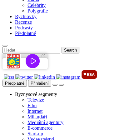
Celebrity
Polygrafie
Rychlovky
Recenze
Podcasty
Předplatné
Předplatné
Přihlášení
Byznysové segmenty
Televize
Film
Internet
Miliardáři
Mediální agentury
E-commerce
Start-up
Vydavatelství