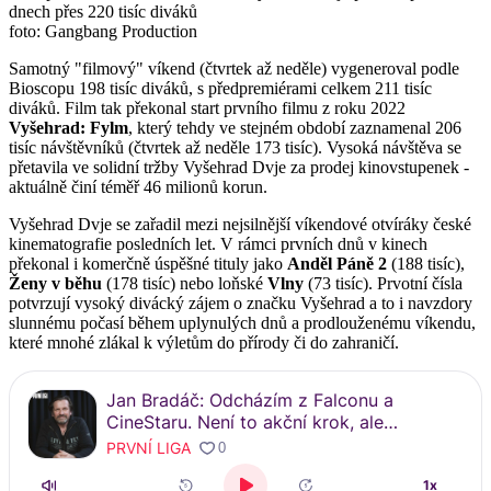
foto: Gangbang Production
Samotný "filmový" víkend (čtvrtek až neděle) vygeneroval podle
Bioscopu 198 tisíc diváků, s předpremiérami celkem 211 tisíc
diváků. Film tak překonal start prvního filmu z roku 2022
Vyšehrad: Fylm
, který tehdy ve stejném období zaznamenal 206
tisíc návštěvníků (čtvrtek až neděle 173 tisíc). Vysoká návštěva se
přetavila ve solidní tržby Vyšehrad Dvje za prodej kinovstupenek -
aktuálně činí téměř 46 milionů korun.
Vyšehrad Dvje se zařadil mezi nejsilnější víkendové otvíráky české
kinematografie posledních let. V rámci prvních dnů v kinech
překonal i komerčně úspěšné tituly jako
Anděl Páně 2
(188 tisíc),
Ženy v běhu
(178 tisíc) nebo loňské
Vlny
(73 tisíc). Prvotní čísla
potvrzují vysoký divácký zájem o značku Vyšehrad a to i navzdory
slunnému počasí během uplynulých dnů a prodlouženému víkendu,
které mnohé zlákal k výletům do přírody či do zahraničí.