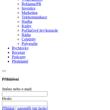
Reklama/PR
Investice
Marketing
Telekomunikace
Hudba
Knihy
Počítačové hry/konzole
Rádia
Celebrity
Polygrafie
Rychlovky
Recenze
Podcasty
Předplatné
Přihlášení
Jméno nebo e-mail:
Heslo:
Přihlásit
|
zapoměli jste heslo?