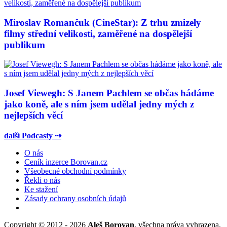
Miroslav Romančuk (CineStar): Z trhu zmizely
filmy střední velikosti, zaměřené na dospělejší
publikum
Josef Viewegh: S Janem Pachlem se občas hádáme
jako koně, ale s ním jsem udělal jedny mých z
nejlepších věcí
další Podcasty ⇢
O nás
Ceník inzerce Borovan.cz
Všeobecné obchodní podmínky
Řekli o nás
Ke stažení
Zásady ochrany osobních údajů
Copyright © 2012 - 2026
Aleš Borovan
, všechna práva vyhrazena.