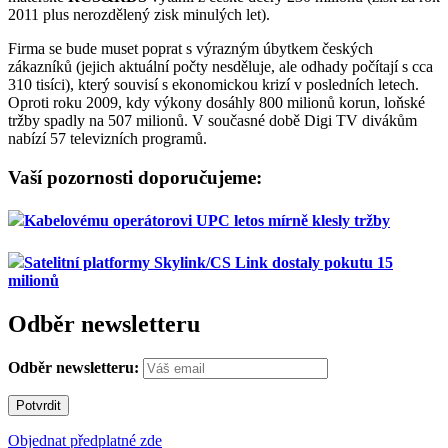
2011 plus nerozdělený zisk minulých let).
Firma se bude muset poprat s výrazným úbytkem českých
zákazníků (jejich aktuální počty nesděluje, ale odhady počítají s cca
310 tisíci), který souvisí s ekonomickou krizí v posledních letech.
Oproti roku 2009, kdy výkony dosáhly 800 milionů korun, loňské
tržby spadly na 507 milionů. V současné době Digi TV divákům
nabízí 57 televizních programů.
Vaší pozornosti doporučujeme:
Kabelovému operátorovi UPC letos mírně klesly tržby
Satelitní platformy Skylink/CS Link dostaly pokutu 15
milionů
Odběr newsletteru
Odběr newsletteru:
Objednat předplatné zde