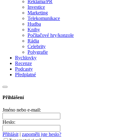
Reklama/PR
Investice
Marketing
Telekomunikace
Hudba
Knihy
Počítačové hry/konzole
Rádia
Celebrity
Polygrafie
Rychlovky
Recenze
Podcasty
Předplatné
Přihlášení
Jméno nebo e-mail:
Heslo:
Přihlásit
|
zapoměli jste heslo?