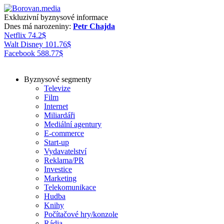
Exkluzivní byznysové informace
Dnes má narozeniny:
Petr Chajda
Netflix
74.2
$
Walt Disney
101.76
$
Facebook
588.77
$
Byznysové segmenty
Televize
Film
Internet
Miliardáři
Mediální agentury
E-commerce
Start-up
Vydavatelství
Reklama/PR
Investice
Marketing
Telekomunikace
Hudba
Knihy
Počítačové hry/konzole
Rádia