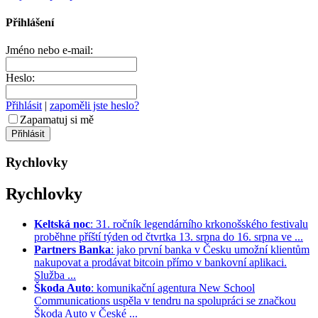
Přihlášení
Jméno nebo e-mail:
Heslo:
Přihlásit
|
zapoměli jste heslo?
Zapamatuj si mě
Rychlovky
Rychlovky
Keltská noc
: 31. ročník legendárního krkonošského festivalu
proběhne příští týden od čtvrtka 13. srpna do 16. srpna ve ...
Partners Banka
: jako první banka v Česku umožní klientům
nakupovat a prodávat bitcoin přímo v bankovní aplikaci.
Služba ...
Škoda Auto
: komunikační agentura New School
Communications uspěla v tendru na spolupráci se značkou
Škoda Auto v České ...