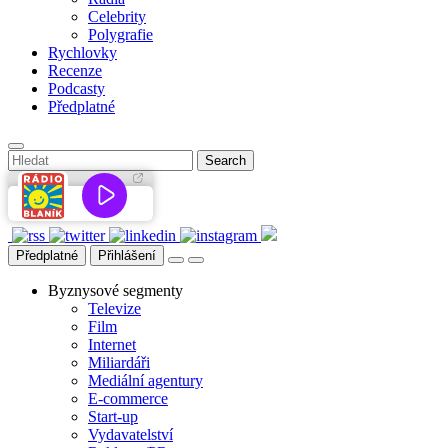
Celebrity
Polygrafie
Rychlovky
Recenze
Podcasty
Předplatné
Předplatné
Přihlášení
Byznysové segmenty
Televize
Film
Internet
Miliardáři
Mediální agentury
E-commerce
Start-up
Vydavatelství