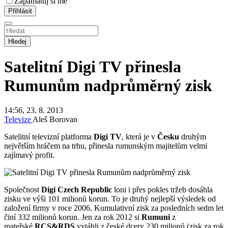
Zapamatuj si mě
Hledej
Satelitní Digi TV přinesla
Rumunům nadprůměrný zisk
14:56, 23. 8. 2013
Televize
Aleš Borovan
Satelitní televizní platforma
Digi TV
, která je v
Česku
druhým
největším hráčem na trhu, přinesla rumunským majitelům velmi
zajímavý profit.
Společnost
Digi Czech Republic
loni i přes pokles tržeb dosáhla
zisku ve výši 101 milionů korun. To je druhý nejlepší výsledek od
založení firmy v roce 2006. Kumulativní zisk za posledních sedm let
činí 332 milionů korun. Jen za rok 2012 si
Rumuni
z
mateřské
RCS&RDS
vytáhli z české dcery 230 milionů (zisk za rok