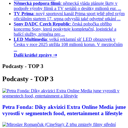
Německá podpora filmů
: německá vláda plánuje škrty v
podpoře výroby filmů a TV seriálů o desítky milionů eur. ...
TV Prima
: nový sportovní kanál Prima sport ještě před svým
oficiálním startem 17. srpna odvysílá také odvetné utkání ...
Sony DADC Czech Republic
: česká pobočka obřího
koncernu Sony, která poskytuje kompletační, logistické a
balící služby, zejména pro ...
LED Multimedia
: velká reklamní síť LED obrazovek v
Česku v roce 2025 utržila 108 milionů korun. V meziročním
...
Další krátké zprávy ⇢
Podcasty - TOP 3
Podcasty - TOP 3
Petra Fonda: Díky akvizici Extra Online Media jsme
vyrostli v segmentech food, entertainment a lifestyle