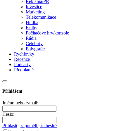
Reklama/PR
Investice
Marketing
Telekomunikace
Hudba
Knihy
Počítačové hry/konzole
Rádia
Celebrity
Polygrafie
Rychlovky
Recenze
Podcasty
Předplatné
Přihlášení
Jméno nebo e-mail:
Heslo:
Přihlásit
|
zapoměli jste heslo?