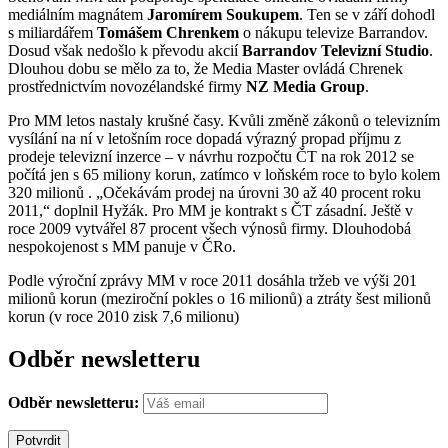
mediálním magnátem
Jaromírem Soukupem
. Ten se v září dohodl
s miliardářem
Tomášem Chrenkem
o nákupu televize Barrandov.
Dosud však nedošlo k převodu akcií
Barrandov Televizní Studio
.
Dlouhou dobu se mělo za to, že Media Master ovládá Chrenek
prostřednictvím novozélandské firmy
NZ Media Group
.
Pro MM letos nastaly krušné časy. Kvůli změně zákonů o televizním
vysílání na ní v letošním roce dopadá výrazný propad příjmu z
prodeje televizní inzerce – v návrhu rozpočtu ČT na rok 2012 se
počítá jen s 65 miliony korun, zatímco v loňském roce to bylo kolem
320 milionů . „Očekávám prodej na úrovni 30 až 40 procent roku
2011,“ doplnil Hyžák. Pro MM je kontrakt s ČT zásadní. Ještě v
roce 2009 vytvářel 87 procent všech výnosů firmy. Dlouhodobá
nespokojenost s MM panuje v ČRo.
Podle výroční zprávy MM v roce 2011 dosáhla tržeb ve výši 201
milionů korun (meziroční pokles o 16 milionů) a ztráty šest milionů
korun (v roce 2010 zisk 7,6 milionu)
Odběr newsletteru
Odběr newsletteru: