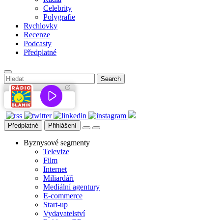
Celebrity
Polygrafie
Rychlovky
Recenze
Podcasty
Předplatné
Předplatné
Přihlášení
Byznysové segmenty
Televize
Film
Internet
Miliardáři
Mediální agentury
E-commerce
Start-up
Vydavatelství