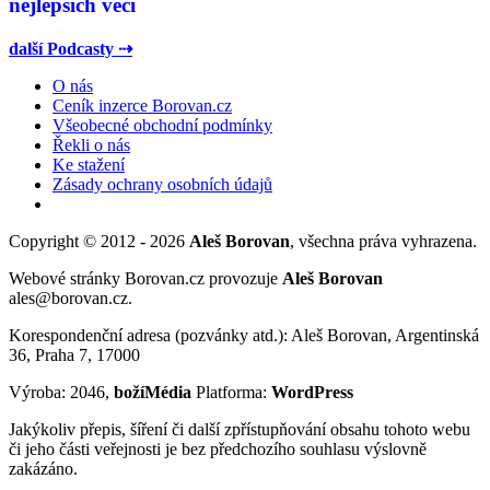
nejlepších věcí
další Podcasty ⇢
O nás
Ceník inzerce Borovan.cz
Všeobecné obchodní podmínky
Řekli o nás
Ke stažení
Zásady ochrany osobních údajů
Copyright © 2012 - 2026
Aleš Borovan
, všechna práva vyhrazena.
Webové stránky Borovan.cz provozuje
Aleš Borovan
ales@borovan.cz.
Korespondenční adresa (pozvánky atd.): Aleš Borovan, Argentinská
36, Praha 7, 17000
Výroba: 2046,
božíMédia
Platforma:
WordPress
Jakýkoliv přepis, šíření či další zpřístupňování obsahu tohoto webu
či jeho části veřejnosti je bez předchozího souhlasu výslovně
zakázáno.