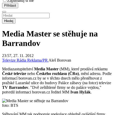
Zapamatuj si mě
Hledej
Media Master se stěhuje na
Barrandov
23:57, 27. 11. 2012
Televize
Rádia
Reklama/PR
Aleš Borovan
Mediazastupitelství
Media Master
(MM), které prodává reklamu
České televize
nebo
Českého rozhlasu (ČRo)
, mění adresu. Podle
informací borovan.cz by se v těchto dnech mělo přestěhovat z
pražské Lazarské ulice do budovy Paláce zábavy (na fotce) televize
TV Barrandov
. "Dvě zeštíhlené firmy se do paláce vejdou,"
potvrdil informaci borovan.cz ředitel MM
Ivan Hyžák
.
foto: BTS
Stěhování MM tak podporuje spekulace ohledně ovládání firmy