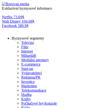
Exkluzivní byznysové informace
Netflix
73.69
$
Walt Disney
104.68
$
Facebook
589.9
$
Byznysové segmenty
Televize
Film
Internet
Miliardáři
Mediální agentury
E-commerce
Start-up
Vydavatelství
Reklama/PR
Investice
Marketing
Telekomunikace
Hudba
Knihy
Počítačové hry/konzole
Rádia