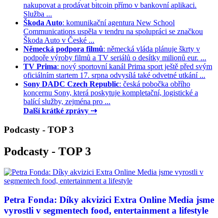
nakupovat a prodávat bitcoin přímo v bankovní aplikaci.
Služba ...
Škoda Auto
: komunikační agentura New School
Communications uspěla v tendru na spolupráci se značkou
Škoda Auto v České ...
Německá podpora filmů
: německá vláda plánuje škrty v
podpoře výroby filmů a TV seriálů o desítky milionů eur. ...
TV Prima
: nový sportovní kanál Prima sport ještě před svým
oficiálním startem 17. srpna odvysílá také odvetné utkání ...
Sony DADC Czech Republic
: česká pobočka obřího
koncernu Sony, která poskytuje kompletační, logistické a
balící služby, zejména pro ...
Další krátké zprávy ⇢
Podcasty - TOP 3
Podcasty - TOP 3
Petra Fonda: Díky akvizici Extra Online Media jsme
vyrostli v segmentech food, entertainment a lifestyle