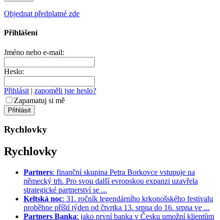
Objednat předplatné zde
Přihlášení
Jméno nebo e-mail:
Heslo:
Přihlásit
|
zapoměli jste heslo?
Zapamatuj si mě
Rychlovky
Rychlovky
Partners
: finanční skupina Petra Borkovce vstupuje na
německý trh. Pro svou další evropskou expanzi uzavřela
strategické partnerství se ...
Keltská noc
: 31. ročník legendárního krkonošského festivalu
proběhne příští týden od čtvrtka 13. srpna do 16. srpna ve ...
Partners Banka
: jako první banka v Česku umožní klientům