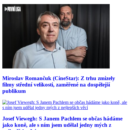
Miroslav Romančuk (CineStar): Z trhu zmizely
filmy střední velikosti, zaměřené na dospělejší
publikum
Josef Viewegh: S Janem Pachlem se občas hádáme
jako koně, ale s ním jsem udělal jedny mých z