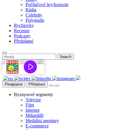
Počítačové hry/konzole
Rádia
Celebrity
Polygrafie
Rychlovky
Recenze
Podcasty
Předplatné
Předplatné
Přihlášení
Byznysové segmenty
Televize
Film
Internet
Miliardáři
Mediální agentury
E-commerce