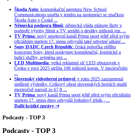
Škoda Auto
: komunikační agentura New School
Communications uspěla v tendru na spolupráci se značkou
Škoda Auto v České ...
Německá podpora filmů
: německá vláda plánuje škrty v
podpoře výroby filmů a TV seriálů o desítky milionů eur. ...
TV Prima
: nový sportovní kanál Prima sport ještě před svým
oficiálním startem 17. srpna odvysílá také odvetné utkání ...
Sony DADC Czech Republic
: česká pobočka obřího
koncernu Sony, která poskytuje kompletační, logistické a
balící služby, zejména pro ...
LED Multimedia
: velká reklamní síť LED obrazovek v
Česku v roce 2025 utržila 108 milionů korun. V meziročním
...
Slovenský videoherní průmysl
: v roku 2025 zaznamenal
smíšené výsledky. Celkový obrat slovenských herních studií
meziročně narostl ze 67,8 ...
TV Prima
: nový kanál Prima sport ještě před svým oficiálním
startem 17. srpna dnes odvysílá fotbalový trhák - ...
Další krátké zprávy ⇢
Podcasty - TOP 3
Podcasty - TOP 3