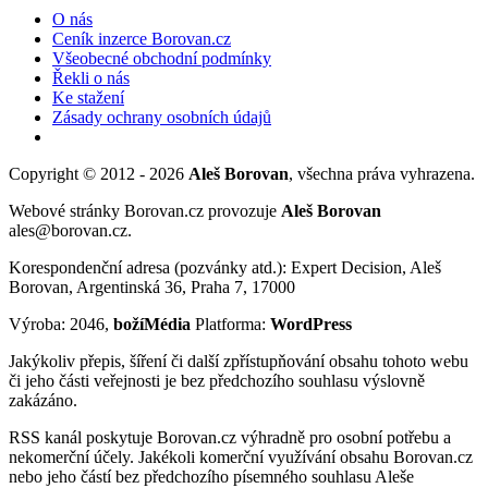
O nás
Ceník inzerce Borovan.cz
Všeobecné obchodní podmínky
Řekli o nás
Ke stažení
Zásady ochrany osobních údajů
Copyright © 2012 - 2026
Aleš Borovan
, všechna práva vyhrazena.
Webové stránky Borovan.cz provozuje
Aleš Borovan
ales@borovan.cz.
Korespondenční adresa (pozvánky atd.): Expert Decision, Aleš
Borovan, Argentinská 36, Praha 7, 17000
Výroba: 2046,
božíMédia
Platforma:
WordPress
Jakýkoliv přepis, šíření či další zpřístupňování obsahu tohoto webu
či jeho části veřejnosti je bez předchozího souhlasu výslovně
zakázáno.
RSS kanál poskytuje Borovan.cz výhradně pro osobní potřebu a
nekomerční účely. Jakékoli komerční využívání obsahu Borovan.cz
nebo jeho částí bez předchozího písemného souhlasu Aleše