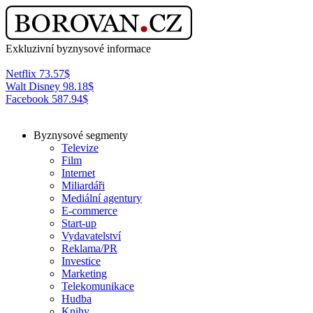
Exkluzivní byznysové informace
Netflix
73.57
$
Walt Disney
98.18
$
Facebook
587.94
$
Byznysové segmenty
Televize
Film
Internet
Miliardáři
Mediální agentury
E-commerce
Start-up
Vydavatelství
Reklama/PR
Investice
Marketing
Telekomunikace
Hudba
Knihy