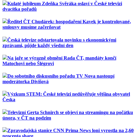
Kulaté jubileum Zdeňka Svěráka oslaví v České televizi
dvacítka pořadů
Ředitel ČT Chudárek: hospodaření Kavek je kontrolované,
smlouvy musíme začerňovat
Česká televize odstartovala novinku s ekonomickými
zprávami, půjde každý všední den
Na jaře se výrazně obmění Rada ČT, mandáty končí
Matochovi nebo Šlégrovi
Do sobotního diskusního pořadu TV Nova nastoupí
moderátorka Divišová
Výzkum STEM: České televizi nedůvěřuje většina obyvatel
Česka
Televizní Gerta Schnirch se objeví na streamingu na počátku
února, v ČT na podzim
Zpravodajská stanice CNN Prima News loni vyrostla na 2,60
procenta share