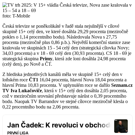
foto: T-Mobile
Česká televize se poněkolikáté v řadě stala nejsilnější v cílové
skupině 15+ celý den, ve které dosáhla 29,29 procenta (meziročně
pokles o 1,14 procentního bodu). Následovala Nova s 27,75
procenta (meziročně plus 0,86 p.b.). Největší komerční stanice zase
kralovala ve skupinách 15 - 54 celý den (strategická cílovka Novy;
34,03 procenta) a v 18 - 69 celý den (30,93 procenta). CS 18 - 69 je
strategická skupina
Primy
, která zde loni dosáhla 24,98 procenta
(celý den), po Nově a ČT.
Z hlediska jednotlivých kanálů měla ve skupině 15+ celý den v
loňském roce
ČT1
16,04 procenta, hlavní Nova 18,04 procenta a
hlavní Prima 10,83 procenta. V uplynulém roce se dařilo
Seznam.cz
TV
Iva Lukačoviče
, která v 15+ celý den dosáhla 2,05 procenta,
což v meziročním srovnání představuje nárůst o 0,39 procentního
bodu. Naopak TV Barrandov ve stejné cílovce meziročně klesla o
0,22 procentního bodu na 2,06 procenta.