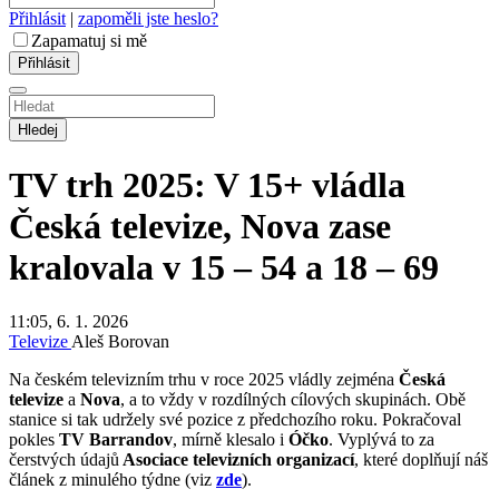
Přihlásit
|
zapoměli jste heslo?
Zapamatuj si mě
Hledej
TV trh 2025: V 15+ vládla
Česká televize, Nova zase
kralovala v 15 – 54 a 18 – 69
11:05, 6. 1. 2026
Televize
Aleš Borovan
Na českém televizním trhu v roce 2025 vládly zejména
Česká
televize
a
Nova
, a to vždy v rozdílných cílových skupinách. Obě
stanice si tak udržely své pozice z předchozího roku. Pokračoval
pokles
TV Barrandov
, mírně klesalo i
Óčko
. Vyplývá to za
čerstvých údajů
Asociace televizních organizací
, které doplňují náš
článek z minulého týdne (viz
zde
).