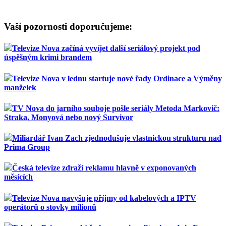
Vaší pozornosti doporučujeme:
Televize Nova začíná vyvíjet další seriálový projekt pod
úspěšným krimi brandem
Televize Nova v lednu startuje nové řady Ordinace a Výměny
manželek
TV Nova do jarního souboje pošle seriály Metoda Markovič:
Straka, Monyová nebo nový Survivor
Miliardář Ivan Zach zjednodušuje vlastnickou strukturu nad
Prima Group
Česká televize zdraží reklamu hlavně v exponovaných
měsících
Televize Nova navyšuje příjmy od kabelových a IPTV
operátorů o stovky milionů