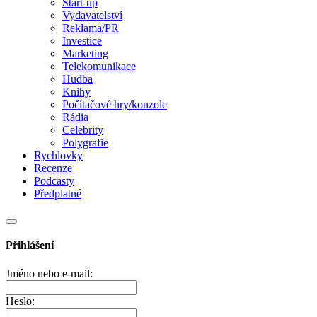
Start-up
Vydavatelství
Reklama/PR
Investice
Marketing
Telekomunikace
Hudba
Knihy
Počítačové hry/konzole
Rádia
Celebrity
Polygrafie
Rychlovky
Recenze
Podcasty
Předplatné
Přihlášení
Jméno nebo e-mail:
Heslo: