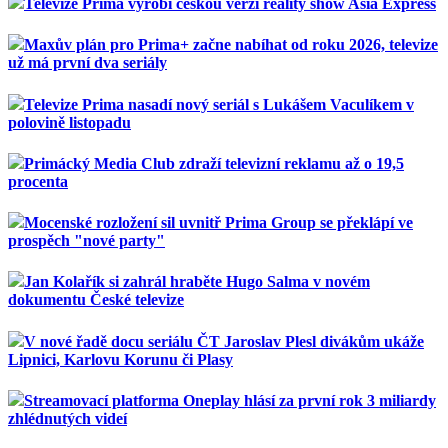
Televize Prima vyrobí českou verzi reality show Asia Express
Maxův plán pro Prima+ začne nabíhat od roku 2026, televize
už má první dva seriály
Televize Prima nasadí nový seriál s Lukášem Vaculíkem v
polovině listopadu
Primácký Media Club zdraží televizní reklamu až o 19,5
procenta
Mocenské rozložení sil uvnitř Prima Group se překlápí ve
prospěch "nové party"
Jan Kolařík si zahrál hraběte Hugo Salma v novém
dokumentu České televize
V nové řadě docu seriálu ČT Jaroslav Plesl divákům ukáže
Lipnici, Karlovu Korunu či Plasy
Streamovací platforma Oneplay hlásí za první rok 3 miliardy
zhlédnutých videí