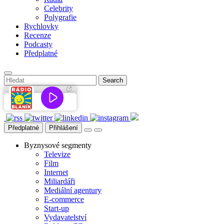
Celebrity
Polygrafie
Rychlovky
Recenze
Podcasty
Předplatné
Předplatné
Přihlášení
Byznysové segmenty
Televize
Film
Internet
Miliardáři
Mediální agentury
E-commerce
Start-up
Vydavatelství