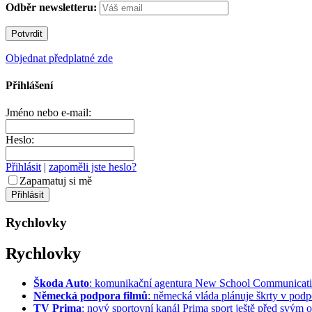
Odběr newsletteru:
Objednat předplatné zde
Přihlášení
Jméno nebo e-mail:
Heslo:
Přihlásit
|
zapoměli jste heslo?
Zapamatuj si mě
Rychlovky
Rychlovky
Škoda Auto
: komunikační agentura New School Communication
Německá podpora filmů
: německá vláda plánuje škrty v podpo
TV Prima
: nový sportovní kanál Prima sport ještě před svým of