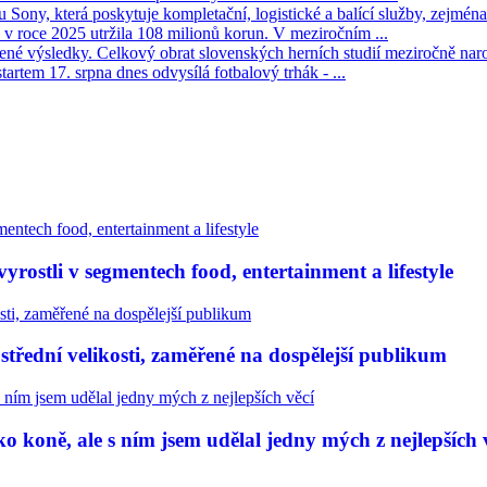
Sony, která poskytuje kompletační, logistické a balící služby, zejména 
v roce 2025 utržila 108 milionů korun. V meziročním ...
né výsledky. Celkový obrat slovenských herních studií meziročně narost
tartem 17. srpna dnes odvysílá fotbalový trhák - ...
rostli v segmentech food, entertainment a lifestyle
třední velikosti, zaměřené na dospělejší publikum
 koně, ale s ním jsem udělal jedny mých z nejlepších 