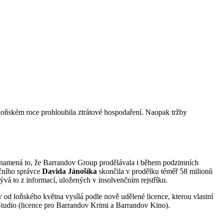
 loňském roce prohloubila ztrátové hospodaření. Naopak tržby
Znamená to, že Barrandov Group prodělávala i během podzimních
nčního správce
Davida Jánošíka
skončila v prodělku téměř 58 milionů
ývá to z informací, uložených v insolvenčním rejstříku.
od loňského května vysílá podle nově udělené licence, kterou vlastní
 Studio (licence pro Barrandov Krimi a Barrandov Kino).