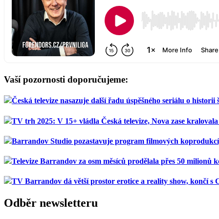
Vaší pozornosti doporučujeme:
Česká televize nasazuje další řadu úspěšného seriálu o historii
TV trh 2025: V 15+ vládla Česká televize, Nova zase kralovala 
Barrandov Studio pozastavuje program filmových koprodukcí
Televize Barrandov za osm měsíců prodělala přes 50 milionů 
TV Barrandov dá větší prostor erotice a reality show, končí s
Odběr newsletteru