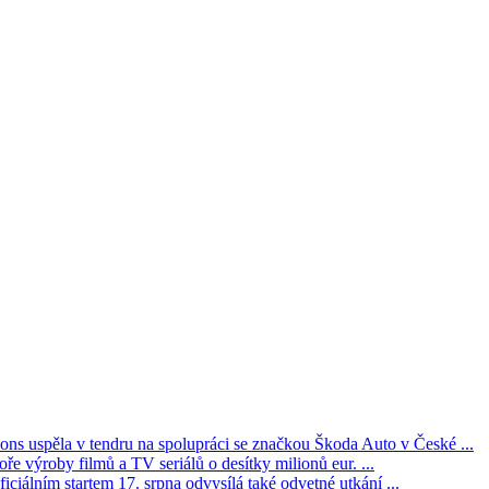
s uspěla v tendru na spolupráci se značkou Škoda Auto v České ...
ře výroby filmů a TV seriálů o desítky milionů eur. ...
iciálním startem 17. srpna odvysílá také odvetné utkání ...