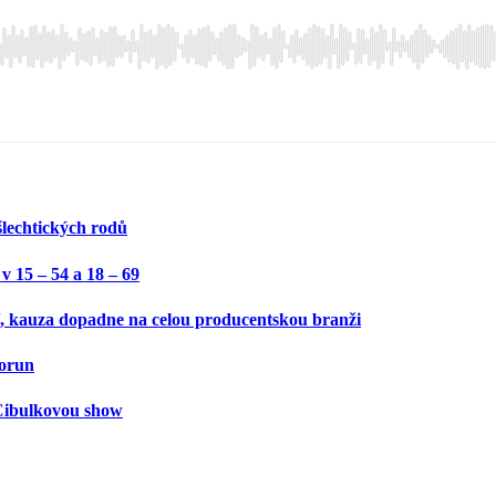
 šlechtických rodů
v 15 – 54 a 18 – 69
, kauza dopadne na celou producentskou branži
korun
 Cibulkovou show