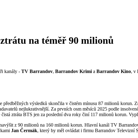
ztrátu na téměř 90 milionů
ři kanály -
TV Barrandov
,
Barrandov Krimi
a
Barrandov Kino
, v
e předběžných výsledků skončila v čistém mínusu 87 milionů korun. 
adavatelů nejlukrativnější. Za prvních osm měsíců 2025 podle insolve
čistá ztráta BTS jen za poslední dva roky činí 117 milionů korun. Vypl
navýšit z 90 milionů na 160 milionů korun. Hlavní kanál TV Barrandov 
ávkami
Jan Čermák
, který by měl ovládat i firmu Barrandov Televizní