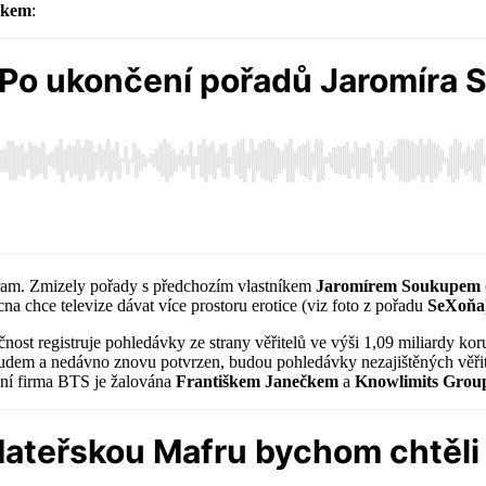
zkem
:
ram. Zmizely pořady s předchozím vlastníkem
Jaromírem Soukupem
na chce televize dávat více prostoru erotice (viz foto z pořadu
SeXoňa
čnost registruje pohledávky ze strany věřitelů ve výši 1,09 miliardy 
soudem a nedávno znovu potvrzen, budou pohledávky nezajištěných věřit
zní firma BTS je žalována
Františkem Janečkem
a
Knowlimits Grou