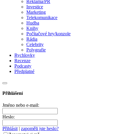
Reklama/PR
Investice
Marketing
Telekomunikace
Hudba
Knihy
Počítačové hry/konzole
Rádia
Celebrity
Polygrafie
Rychlovky
Recenze
Podcasty
Předplatné
Přihlášení
Jméno nebo e-mail:
Heslo:
Přihlásit
|
zapoměli jste heslo?