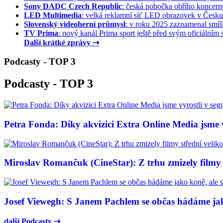
Sony DADC Czech Republic
: česká pobočka obřího koncernu 
LED Multimedia
: velká reklamní síť LED obrazovek v Česku 
Slovenský videoherní průmysl
: v roku 2025 zaznamenal smíše
TV Prima
: nový kanál Prima sport ještě před svým oficiálním s
Další krátké zprávy ⇢
Podcasty - TOP 3
Podcasty - TOP 3
Petra Fonda: Díky akvizici Extra Online Media jsme vy
Miroslav Romančuk (CineStar): Z trhu zmizely filmy s
Josef Viewegh: S Janem Pachlem se občas hádáme jako
další Podcasty ⇢