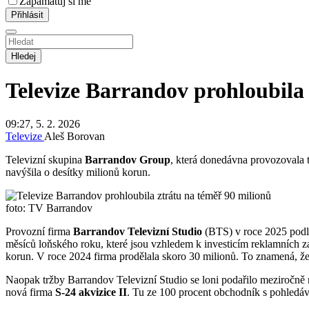
Zapamatuj si mě
Hledej
Televize Barrandov prohloubila 
09:27, 5. 2. 2026
Televize
Aleš Borovan
Televizní skupina
Barrandov Group
, která donedávna provozovala t
navýšila o desítky milionů korun.
foto: TV Barrandov
Provozní firma
Barrandov Televizní Studio
(BTS) v roce 2025 podl
měsíců loňského roku, které jsou vzhledem k investicím reklamních z
korun. V roce 2024 firma prodělala skoro 30 milionů. To znamená, že 
Naopak tržby Barrandov Televizní Studio se loni podařilo meziročně 
nová firma
S-24 akvizice II
. Tu ze 100 procent obchodník s pohled