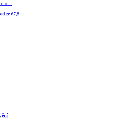
pro ...
l ze 67,8 ...
věcí