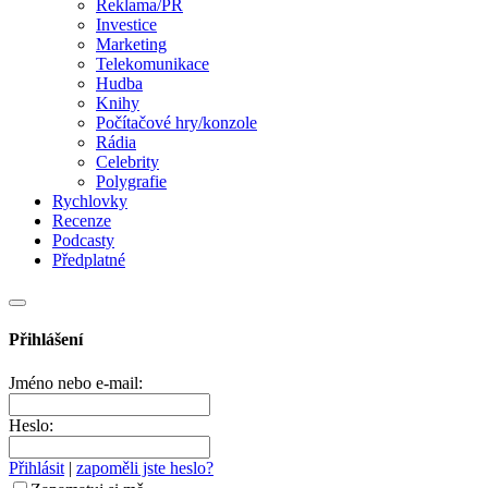
Reklama/PR
Investice
Marketing
Telekomunikace
Hudba
Knihy
Počítačové hry/konzole
Rádia
Celebrity
Polygrafie
Rychlovky
Recenze
Podcasty
Předplatné
Přihlášení
Jméno nebo e-mail:
Heslo:
Přihlásit
|
zapoměli jste heslo?