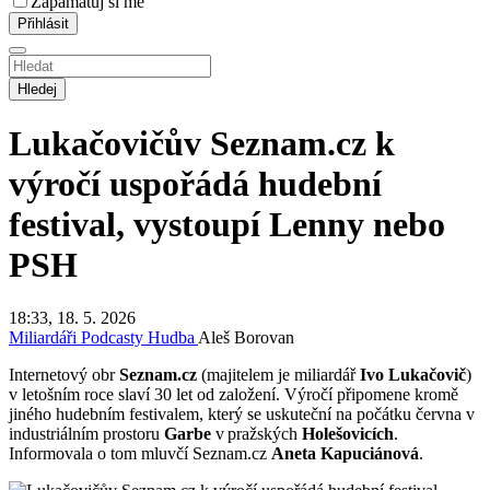
Zapamatuj si mě
Hledej
Lukačovičův Seznam.cz k
výročí uspořádá hudební
festival, vystoupí Lenny nebo
PSH
18:33, 18. 5. 2026
Miliardáři
Podcasty
Hudba
Aleš Borovan
Internetový obr
Seznam.cz
(majitelem je miliardář
Ivo Lukačovič
)
v letošním roce slaví 30 let od založení. Výročí připomene kromě
jiného hudebním festivalem, který se uskuteční na počátku června v
industriálním prostoru
Garbe
v pražských
Holešovicích
.
Informovala o tom mluvčí Seznam.cz
Aneta Kapuciánová
.