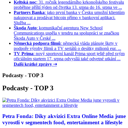
Keltská noc
: 31. ročník legendárního krkonošského festivalu
proběhne příští týden od čtvrtka 13. srpna do 16. srpna ve ...
Partners Banka
: jako první banka v Česku umožní klientům
nakupovat a prodávat bitcoin přímo v bankovní aplikaci.
Služba ...
Škoda Auto
: komunikační agentura New School
Communications uspěla v tendru na spolupráci se značkou
Škoda Auto v České ...
Německá podpora filmů
: německá vláda plánuje škrty v
podpoře výroby filmů a TV seriálů o desítky milionů eur. ...
TV Prima
: nový sportovní kanál Prima sport ještě před svým
oficiálním startem 17. srpna odvysílá také odvetné utkání ...
Další krátké zprávy ⇢
Podcasty - TOP 3
Podcasty - TOP 3
Petra Fonda: Díky akvizici Extra Online Media jsme
vyrostli v segmentech food, entertainment a lifestyle