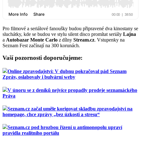
Pro filmové a seriálové fanoušky budou připravené dva kinostany se
sluchátky, kde se budou ve stylu silent disco promítat seriály
Lajna
a
Autobazar Monte Carlo
z dílny
Stream.cz
. Vstupenky na
Seznam Fest začínají na 300 korunách.
Vaší pozornosti doporučujeme:
Online zpravodajství: V dubnu pokračoval pád Seznam
Zpráv, oslabovaly i bulvární weby
V únoru se z deníků nejvíce propadly prodeje seznamáckého
Práva
Seznam.cz začal uměle korigovat skladbu zpravodajství na
homepage, chce zprávy „bez úzkosti a stresu“
Seznam.cz pod hrozbou řízení u antimonopolu upraví
pravidla realitního portálu