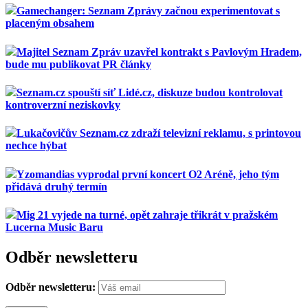
Gamechanger: Seznam Zprávy začnou experimentovat s
placeným obsahem
Majitel Seznam Zpráv uzavřel kontrakt s Pavlovým Hradem,
bude mu publikovat PR články
Seznam.cz spouští síť Lidé.cz, diskuze budou kontrolovat
kontroverzní neziskovky
Lukačovičův Seznam.cz zdraží televizní reklamu, s printovou
nechce hýbat
Yzomandias vyprodal první koncert O2 Aréně, jeho tým
přidává druhý termín
Mig 21 vyjede na turné, opět zahraje třikrát v pražském
Lucerna Music Baru
Odběr newsletteru
Odběr newsletteru: