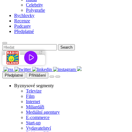
Celebrity
Polygrafie
Rychlovky
Recenze
Podcasty
Předplatné
Předplatné
Přihlášení
Byznysové segmenty
Televize
Film
Internet
Miliardáři
Mediální agentury
E-commerce
Start-up
Vydavatelství