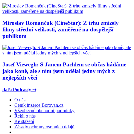
Miroslav Romančuk (CineStar): Z trhu zmizely
filmy střední velikosti, zaměřené na dospělejší
publikum
Josef Viewegh: S Janem Pachlem se občas hádáme
jako koně, ale s ním jsem udělal jedny mých z
nejlepších věcí
další Podcasty ⇢
O nás
Ceník inzerce Borovan.cz
Všeobecné obchodní podmínky
Řekli o nás
Ke stažení
Zásady ochrany osobních údajů