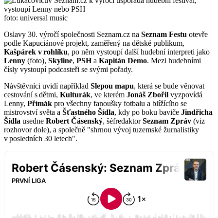
foto: universal music
Oslavy 30. výročí společnosti Seznam.cz na
Seznam Festu
otevře
podle Kapuciánové projekt, zaměřený na dětské publikum,
Kašpárek v rohlíku
, po něm vystoupí další hudební interpreti jako
Lenny
(foto),
Skyline
,
PSH
a
Kapitán Demo
. Mezi hudebními
čísly vystoupí podcasteři se svými pořady.
Návštěvníci uvidí například
Slepou mapu
, která se bude věnovat
cestování s dětmi,
Kulturák
, ve kterém
Jonáš Zbořil
vyzpovídá
Lenny,
Přímák
pro všechny fanoušky fotbalu a blížícího se
mistrovství světa a
Šťastného Šídla
, kdy po boku baviče
Jindřicha
Šídla
usedne
Robert Čásenský
, šéfredaktor
Seznam Zpráv
(viz
rozhovor dole), a společně "shrnou vývoj tuzemské žurnalistiky
v posledních 30 letech".