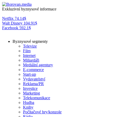
Exkluzivní byznysové informace
Netflix
74.14
$
Walt Disney
104.91
$
Facebook
592.1
$
Byznysové segmenty
Televize
Film
Internet
Miliardáři
Mediální agentury
E-commerce
Start-up
Vydavatelství
Reklama/PR
Investice
Marketing
Telekomunikace
Hudba
Knihy
Počítačové hry/konzole
Rádia