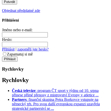
Objednat předplatné zde
Přihlášení
Jméno nebo e-mail:
Heslo:
Přihlásit
|
zapoměli jste heslo?
Zapamatuj si mě
Rychlovky
Rychlovky
Česká televize
: program ČT sport v týdnu od 10. srpna
přinese přímé přenosy z mistrovství Evropy v atletice ...
Partners
: finanční skupina Petra Borkovce vstupuje na
německý trh. Pro svou další evropskou expanzi uzavřela
strategické partnerství se ...