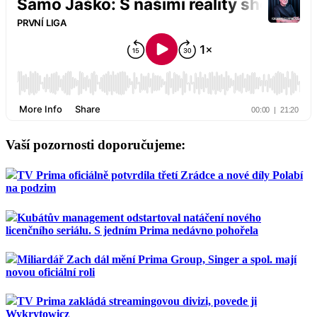
Vaší pozornosti doporučujeme:
TV Prima oficiálně potvrdila třetí Zrádce a nové díly Polabí
na podzim
Kubátův management odstartoval natáčení nového
licenčního seriálu. S jedním Prima nedávno pohořela
Miliardář Zach dál mění Prima Group, Singer a spol. mají
novou oficiální roli
TV Prima zakládá streamingovou divizi, povede ji
Wykrytowicz