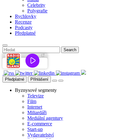
Celebrity
Polygrafie
Rychlovky
Recenze
Podcasty
Předplatné
Předplatné
Přihlášení
Byznysové segmenty
Televize
Film
Internet
Miliardáři
Mediální agentury
E-commerce
Start-up
Vydavatelství