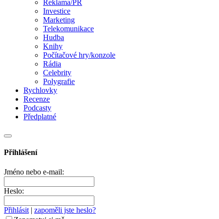
Reklama/PR
Investice
Marketing
Telekomunikace
Hudba
Knihy
Počítačové hry/konzole
Rádia
Celebrity
Polygrafie
Rychlovky
Recenze
Podcasty
Předplatné
Přihlášení
Jméno nebo e-mail:
Heslo:
Přihlásit
|
zapoměli jste heslo?