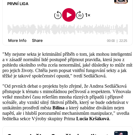
"My nejsme sekta je kriminální příběh o tom, jak mohou inteligentní
a v zásadě normální lidé postupně přijmout pravidla, která jsou z
pohledu okolního světa zcela nenormální, jaké důsledky to může mít
pro jejich životy. Chtěla jsem popsat vnitřní fungování sekty a jak
těžké je takové společenství opustit," tvrdí Sedláčková.
"Od prvních debat o projektu bylo zřejmé, že Andrea Sedláčková
přistupuje k tématu s mimořádnou pečlivostí a respektem. Věnovala
velké množství času rešerším mnoha různých případů i přípravě
scénáře, aby vznikl silný fiktivní příběh, který se bude odehrávat v
unikátním prostředí města
Bílina
a který nabídne divákům nejen
napětí, ale i hlubší porozumění mechanismům manipulace," uvedla
ředitelka sekce Výroby skupiny Prima
Lucia Kršáková
.