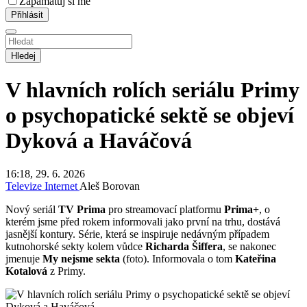
Zapamatuj si mě
Hledej
V hlavních rolích seriálu Primy
o psychopatické sektě se objeví
Dyková a Haváčová
16:18, 29. 6. 2026
Televize
Internet
Aleš Borovan
Nový seriál
TV Prima
pro streamovací platformu
Prima+
, o
kterém jsme před rokem informovali jako první na trhu, dostává
jasnější kontury. Série, která se inspiruje nedávným případem
kutnohorské sekty kolem vůdce
Richarda Šiffera
, se nakonec
jmenuje
My nejsme sekta
(foto). Informovala o tom
Kateřina
Kotalová
z Primy.