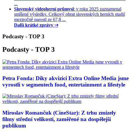
...
Slovenský videoherní průmysl
: v roku 2025 zaznamenal
smíšené výsledky. Celkový obrat slovenských herních studií
meziročně narostl ze 67,8 ...
Další krátké zprávy ⇢
Podcasty - TOP 3
Podcasty - TOP 3
Petra Fonda: Díky akvizici Extra Online Media jsme
vyrostli v segmentech food, entertainment a lifestyle
Miroslav Romančuk (CineStar): Z trhu zmizely
filmy střední velikosti, zaměřené na dospělejší
publikum