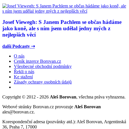
Josef Viewegh: S Janem Pachlem se občas hádáme
jako koně, ale s ním jsem udělal jedny mých z
nejlepších věcí
další Podcasty ⇢
O nás
Ceník inzerce Borovan.cz
Všeobecné obchodní podmínky
Řekli o nás
Ke stažení
Zásady ochrany osobních údajů
Copyright © 2012 - 2026
Aleš Borovan
, všechna práva vyhrazena.
Webové stránky Borovan.cz provozuje
Aleš Borovan
ales@borovan.cz.
Korespondenční adresa (pozvánky atd.): Aleš Borovan, Argentinská
36, Praha 7, 17000