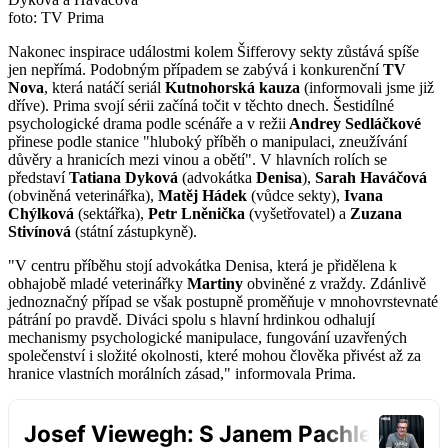
foto: TV Prima
Nakonec inspirace událostmi kolem Šifferovy sekty zůstává spíše
jen nepřímá. Podobným případem se zabývá i konkurenční
TV
Nova
, která natáčí seriál
Kutnohorská kauza
(informovali jsme již
dříve). Prima svojí sérii začíná točit v těchto dnech. Šestidílné
psychologické drama podle scénáře a v režii
Andrey Sedláčkové
přinese podle stanice "hluboký příběh o manipulaci, zneužívání
důvěry a hranicích mezi vinou a obětí". V hlavních rolích se
představí
Tatiana Dyková
(advokátka
Denisa
),
Sarah Haváčová
(obviněná veterinářka),
Matěj Hádek
(vůdce sekty),
Ivana
Chýlková
(sektářka),
Petr Lněnička
(vyšetřovatel) a
Zuzana
Stivínová
(státní zástupkyně).
"V centru příběhu stojí advokátka Denisa, která je přidělena k
obhajobě mladé veterinářky
Martiny
obviněné z vraždy. Zdánlivě
jednoznačný případ se však postupně proměňuje v mnohovrstevnaté
pátrání po pravdě. Diváci spolu s hlavní hrdinkou odhalují
mechanismy psychologické manipulace, fungování uzavřených
společenství i složité okolnosti, které mohou člověka přivést až za
hranice vlastních morálních zásad," informovala Prima.