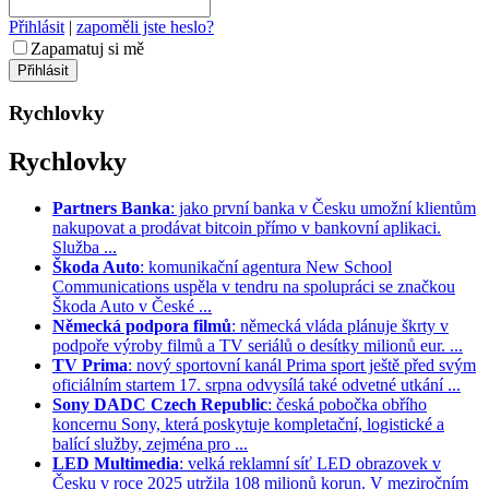
Přihlásit
|
zapoměli jste heslo?
Zapamatuj si mě
Rychlovky
Rychlovky
Partners Banka
: jako první banka v Česku umožní klientům
nakupovat a prodávat bitcoin přímo v bankovní aplikaci.
Služba ...
Škoda Auto
: komunikační agentura New School
Communications uspěla v tendru na spolupráci se značkou
Škoda Auto v České ...
Německá podpora filmů
: německá vláda plánuje škrty v
podpoře výroby filmů a TV seriálů o desítky milionů eur. ...
TV Prima
: nový sportovní kanál Prima sport ještě před svým
oficiálním startem 17. srpna odvysílá také odvetné utkání ...
Sony DADC Czech Republic
: česká pobočka obřího
koncernu Sony, která poskytuje kompletační, logistické a
balící služby, zejména pro ...
LED Multimedia
: velká reklamní síť LED obrazovek v
Česku v roce 2025 utržila 108 milionů korun. V meziročním