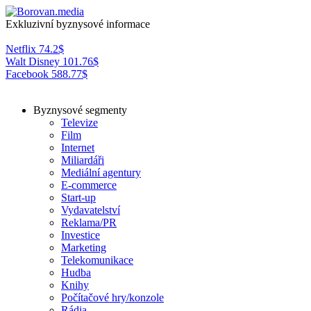
Exkluzivní byznysové informace
Netflix
74.2
$
Walt Disney
101.76
$
Facebook
588.77
$
Byznysové segmenty
Televize
Film
Internet
Miliardáři
Mediální agentury
E-commerce
Start-up
Vydavatelství
Reklama/PR
Investice
Marketing
Telekomunikace
Hudba
Knihy
Počítačové hry/konzole
Rádia