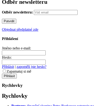
Odběr newsletteru
Odběr newsletteru:
Objednat předplatné zde
Přihlášení
Jméno nebo e-mail:
Heslo:
Přihlásit
|
zapoměli jste heslo?
Zapamatuj si mě
Rychlovky
Rychlovky
Partners
: finanční skupina Petra Borkovce vstupuje na