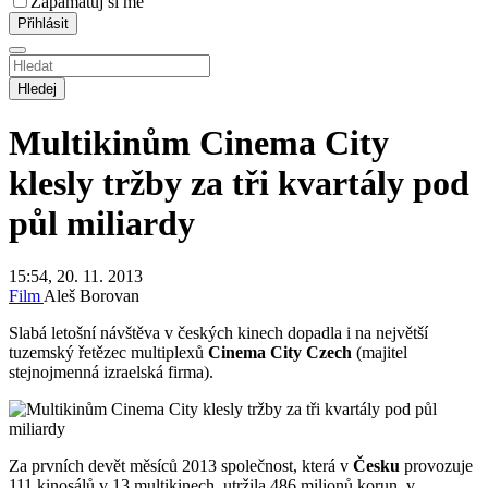
Zapamatuj si mě
Hledej
Multikinům Cinema City
klesly tržby za tři kvartály pod
půl miliardy
15:54, 20. 11. 2013
Film
Aleš Borovan
Slabá letošní návštěva v českých kinech dopadla i na největší
tuzemský řetězec multiplexů
Cinema City Czech
(majitel
stejnojmenná izraelská firma).
Za prvních devět měsíců 2013 společnost, která v
Česku
provozuje
111 kinosálů v 13 multikinech, utržila 486 milionů korun, v