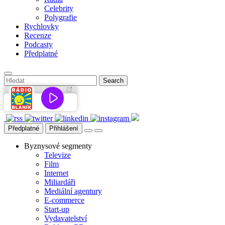
Celebrity
Polygrafie
Rychlovky
Recenze
Podcasty
Předplatné
Předplatné
Přihlášení
Byznysové segmenty
Televize
Film
Internet
Miliardáři
Mediální agentury
E-commerce
Start-up
Vydavatelství