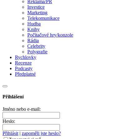
Reklama/PR
Investice
Marketing
Telekomunikace
Hudba
Knihy
Počítačové hry/konzole
Rádia
Celebrity
Polygrafie
Rychlovky
Recenze
Podcasty
Předplatné
Přihlášení
Jméno nebo e-mail:
Heslo:
Přihlásit
|
zapoměli jste heslo?