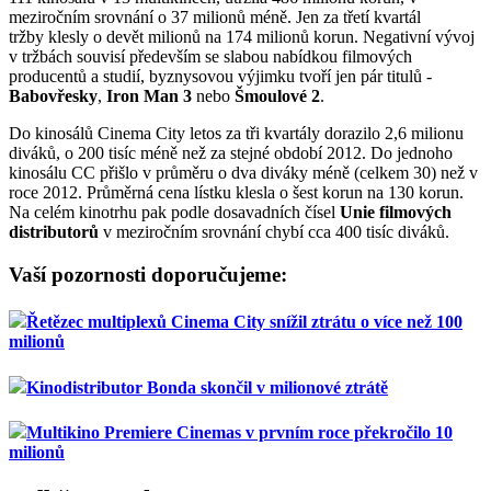
meziročním srovnání o 37 milionů méně. Jen za třetí kvartál
tržby klesly o devět milionů na 174 milionů korun. Negativní vývoj
v tržbách souvisí především se slabou nabídkou filmových
producentů a studií, byznysovou výjimku tvoří jen pár titulů -
Babovřesky
,
Iron Man 3
nebo
Šmoulové 2
.
Do kinosálů Cinema City letos za tři kvartály dorazilo 2,6 milionu
diváků, o 200 tisíc méně než za stejné období 2012. Do jednoho
kinosálu CC přišlo v průměru o dva diváky méně (celkem 30) než v
roce 2012. Průměrná cena lístku klesla o šest korun na 130 korun.
Na celém kinotrhu pak podle dosavadních čísel
Unie filmových
distributorů
v meziročním srovnání chybí cca 400 tisíc diváků.
Vaší pozornosti doporučujeme:
Řetězec multiplexů Cinema City snížil ztrátu o více než 100
milionů
Kinodistributor Bonda skončil v milionové ztrátě
Multikino Premiere Cinemas v prvním roce překročilo 10
milionů