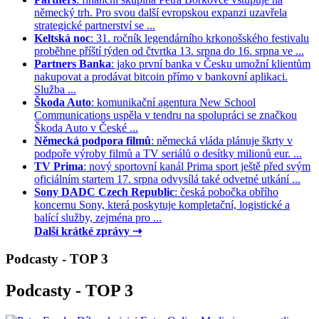
německý trh. Pro svou další evropskou expanzi uzavřela
strategické partnerství se ...
Keltská noc
: 31. ročník legendárního krkonošského festivalu
proběhne příští týden od čtvrtka 13. srpna do 16. srpna ve ...
Partners Banka
: jako první banka v Česku umožní klientům
nakupovat a prodávat bitcoin přímo v bankovní aplikaci.
Služba ...
Škoda Auto
: komunikační agentura New School
Communications uspěla v tendru na spolupráci se značkou
Škoda Auto v České ...
Německá podpora filmů
: německá vláda plánuje škrty v
podpoře výroby filmů a TV seriálů o desítky milionů eur. ...
TV Prima
: nový sportovní kanál Prima sport ještě před svým
oficiálním startem 17. srpna odvysílá také odvetné utkání ...
Sony DADC Czech Republic
: česká pobočka obřího
koncernu Sony, která poskytuje kompletační, logistické a
balící služby, zejména pro ...
Další krátké zprávy ⇢
Podcasty - TOP 3
Podcasty - TOP 3