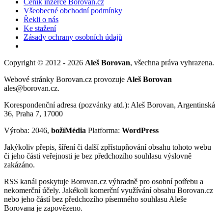
Ceník inzerce Borovan.cz
Všeobecné obchodní podmínky
Řekli o nás
Ke stažení
Zásady ochrany osobních údajů
Copyright © 2012 - 2026
Aleš Borovan
, všechna práva vyhrazena.
Webové stránky Borovan.cz provozuje
Aleš Borovan
ales@borovan.cz.
Korespondenční adresa (pozvánky atd.): Aleš Borovan, Argentinská
36, Praha 7, 17000
Výroba: 2046,
božíMédia
Platforma:
WordPress
Jakýkoliv přepis, šíření či další zpřístupňování obsahu tohoto webu
či jeho části veřejnosti je bez předchozího souhlasu výslovně
zakázáno.
RSS kanál poskytuje Borovan.cz výhradně pro osobní potřebu a
nekomerční účely. Jakékoli komerční využívání obsahu Borovan.cz
nebo jeho částí bez předchozího písemného souhlasu Aleše
Borovana je zapovězeno.