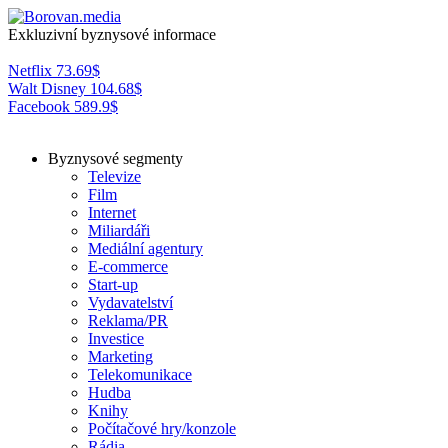
Exkluzivní byznysové informace
Netflix
73.69
$
Walt Disney
104.68
$
Facebook
589.9
$
Byznysové segmenty
Televize
Film
Internet
Miliardáři
Mediální agentury
E-commerce
Start-up
Vydavatelství
Reklama/PR
Investice
Marketing
Telekomunikace
Hudba
Knihy
Počítačové hry/konzole
Rádia