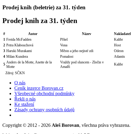
Prodej knih (beletrie) za 31. týden
Prodej knih za 31. týden
#
Autor
Název
Nakladatel
1
Freida McFadden
Přítel
Kalibr
2
Petra Klabouchová
Vona
Host
3
Haruki Murakami
Město a jeho nejisté zdi
Odeon
4
Milan Kundera
Pomalost
Atlantis
Anders de la Motte, Anette de la
Vraždy pod sluncem - Zločin v
5
Kalibr
Motte
Amalfi
Zdroj: SČKN
O nás
Ceník inzerce Borovan.cz
Všeobecné obchodní podmínky
Řekli o nás
Ke stažení
Zásady ochrany osobních údajů
Copyright © 2012 - 2026
Aleš Borovan
, všechna práva vyhrazena.