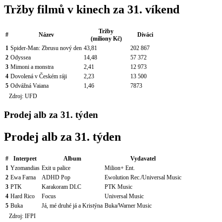
Tržby filmů v kinech za 31. víkend
Tržby
#
Název
Diváci
(miliony Kč)
1
Spider-Man: Zbrusu nový den
43,81
202 867
2
Odyssea
14,48
57 372
3
Mimoni a monstra
2,41
12 973
4
Dovolená v Českém ráji
2,23
13 500
5
Odvážná Vaiana
1,46
7873
Zdroj: UFD
Prodej alb za 31. týden
Prodej alb za 31. týden
#
Interpret
Album
Vydavatel
1
Yzomandias
Exit u palice
Milion+ Ent.
2
Ewa Farna
ADHD Pop
Ewolution Rec./Universal Music
3
PTK
Karakoram DLC
PTK Music
4
Hard Rico
Focus
Universal Music
5
Buka
Já, mé druhé já a Kristýna
Buka/Warner Music
Zdroj: IFPI