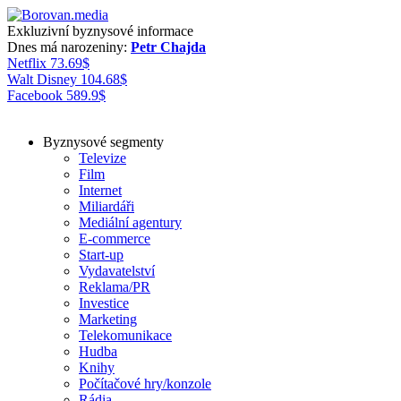
Exkluzivní byznysové informace
Dnes má narozeniny:
Petr Chajda
Netflix
73.69
$
Walt Disney
104.68
$
Facebook
589.9
$
Byznysové segmenty
Televize
Film
Internet
Miliardáři
Mediální agentury
E-commerce
Start-up
Vydavatelství
Reklama/PR
Investice
Marketing
Telekomunikace
Hudba
Knihy
Počítačové hry/konzole
Rádia