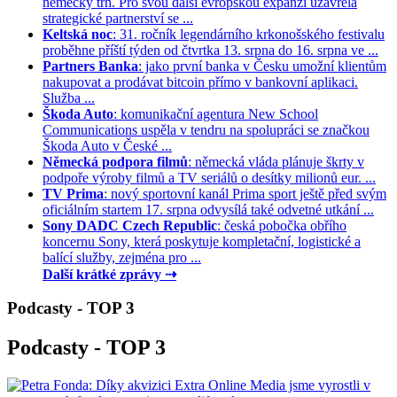
německý trh. Pro svou další evropskou expanzi uzavřela
strategické partnerství se ...
Keltská noc
: 31. ročník legendárního krkonošského festivalu
proběhne příští týden od čtvrtka 13. srpna do 16. srpna ve ...
Partners Banka
: jako první banka v Česku umožní klientům
nakupovat a prodávat bitcoin přímo v bankovní aplikaci.
Služba ...
Škoda Auto
: komunikační agentura New School
Communications uspěla v tendru na spolupráci se značkou
Škoda Auto v České ...
Německá podpora filmů
: německá vláda plánuje škrty v
podpoře výroby filmů a TV seriálů o desítky milionů eur. ...
TV Prima
: nový sportovní kanál Prima sport ještě před svým
oficiálním startem 17. srpna odvysílá také odvetné utkání ...
Sony DADC Czech Republic
: česká pobočka obřího
koncernu Sony, která poskytuje kompletační, logistické a
balící služby, zejména pro ...
Další krátké zprávy ⇢
Podcasty - TOP 3
Podcasty - TOP 3