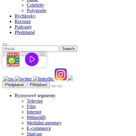
Celebrity
Polygrafie
Rychlovky
Recenze
Podcasty
Předplatné
Předplatné
Přihlášení
Byznysové segmenty
Televize
Film
Internet
Miliardáři
Mediální agentury
E-commerce
Start-up