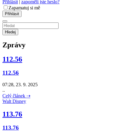
Přihlásit
|
zapoměli jste heslo?
Zapamatuj si mě
Hledej
Zprávy
112.56
112.56
07:28, 23. 9. 2025
..
Celý článek ⇢
Walt Disney
113.76
113.76