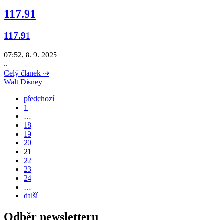
117.91
117.91
07:52, 8. 9. 2025
..
Celý článek ⇢
Walt Disney
předchozí
1
…
18
19
20
21
22
23
24
…
další
Odběr newsletteru