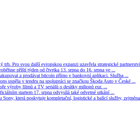
trh. Pro svou další evropskou expanzi uzavřela strategické partnerství 
oběhne příští týden od čtvrtka 13. srpna do 16. srpna ve ...
kupovat a prodávat bitcoin přímo v bankovní aplikaci. Služba ...
s uspěla v tendru na spolupráci se značkou Škoda Auto v České ...
ře výroby filmů a TV seriálů o desítky milionů eur. ...
iciálním startem 17. srpna odvysílá také odvetné utkání ...
Sony, která poskytuje kompletační, logistické a balící služby, zejména 