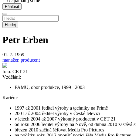
Zapamatuj si mě
Hledej
Petr Erben
01. 7. 1969
manažer
,
producent
foto: CET 21
Vzdělání:
FAMU, obor produkce, 1999 - 2003
Kariéra:
1997 až 2001 ředitel výroby a techniky na Primě
2001 až 2004 ředitel výroby v České televizi
v letech 2004 až 2007 výkonný producent v CET 21
od roku 2006 ředitel výroby na Nově, od dubna 2010 zastává st
březen 2010 začíná šéfovat Media Pro Pictures
na počátku roku 2012 opouští pozici šéfa Media Pro Pictures