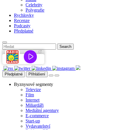
Celebrity
Polygrafie
Rychlovky
Recenze
Podcasty
Předplatné
Předplatné
Přihlášení
Byznysové segmenty
Televize
Film
Internet
Miliardáři
Mediální agentury
E-commerce
Start-up
Vydavatelství