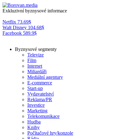
Exkluzivní byznysové informace
Netflix
73.69
$
Walt Disney
104.68
$
Facebook
589.9
$
Byznysové segmenty
Televize
Film
Internet
Miliardáři
Mediální agentury
E-commerce
Start-up
Vydavatelství
Reklama/PR
Investice
Marketing
Telekomunikace
Hudba
Knihy
Počítačové hry/konzole
Rádia