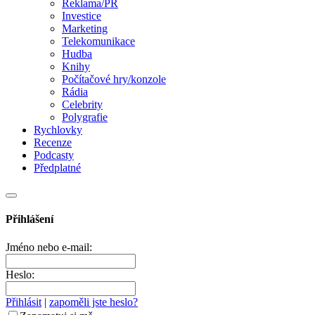
Reklama/PR
Investice
Marketing
Telekomunikace
Hudba
Knihy
Počítačové hry/konzole
Rádia
Celebrity
Polygrafie
Rychlovky
Recenze
Podcasty
Předplatné
Přihlášení
Jméno nebo e-mail:
Heslo:
Přihlásit
|
zapoměli jste heslo?