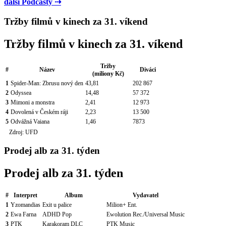
další Podcasty ⇢
Tržby filmů v kinech za 31. víkend
Tržby filmů v kinech za 31. víkend
Tržby
#
Název
Diváci
(miliony Kč)
1
Spider-Man: Zbrusu nový den
43,81
202 867
2
Odyssea
14,48
57 372
3
Mimoni a monstra
2,41
12 973
4
Dovolená v Českém ráji
2,23
13 500
5
Odvážná Vaiana
1,46
7873
Zdroj: UFD
Prodej alb za 31. týden
Prodej alb za 31. týden
#
Interpret
Album
Vydavatel
1
Yzomandias
Exit u palice
Milion+ Ent.
2
Ewa Farna
ADHD Pop
Ewolution Rec./Universal Music
3
PTK
Karakoram DLC
PTK Music