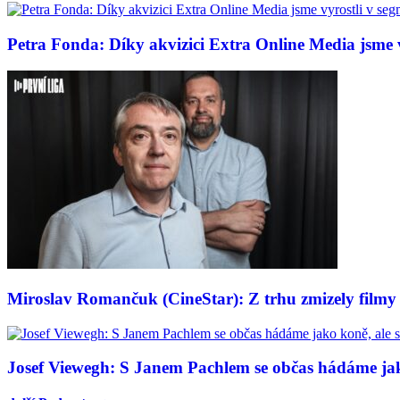
Petra Fonda: Díky akvizici Extra Online Media jsme vy
Miroslav Romančuk (CineStar): Z trhu zmizely filmy s
Josef Viewegh: S Janem Pachlem se občas hádáme jako