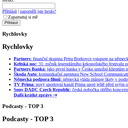
Heslo:
Přihlásit
|
zapoměli jste heslo?
Zapamatuj si mě
Rychlovky
Rychlovky
Partners
: finanční skupina Petra Borkovce vstupuje na německý 
Keltská noc
: 31. ročník legendárního krkonošského festivalu pr
Partners Banka
: jako první banka v Česku umožní klientům na
Škoda Auto
: komunikační agentura New School Communication
Německá podpora filmů
: německá vláda plánuje škrty v podpo
TV Prima
: nový sportovní kanál Prima sport ještě před svým of
Sony DADC Czech Republic
: česká pobočka obřího koncernu 
Další krátké zprávy ⇢
Podcasty - TOP 3
Podcasty - TOP 3