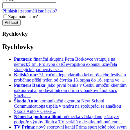
Přihlásit
|
zapoměli jste heslo?
Zapamatuj si mě
Rychlovky
Rychlovky
Partners
: finanční skupina Petra Borkovce vstupuje na
německý trh. Pro svou další evropskou expanzi uzavřela
strategické partnerství se ...
Keltská noc
: 31. ročník legendárního krkonošského festivalu
proběhne příští týden od čtvrtka 13. srpna do 16. srpna ve ...
Partners Banka
: jako první banka v Česku umožní klientům
nakupovat a prodávat bitcoin přímo v bankovní aplikaci.
Služba ...
Škoda Auto
: komunikační agentura New School
Communications uspěla v tendru na spolupráci se značkou
Škoda Auto v České ...
Německá podpora filmů
: německá vláda plánuje škrty v
podpoře výroby filmů a TV seriálů o desítky milionů eur. ...
TV Prima
: nový sportovní kanál Prima sport ještě před svým