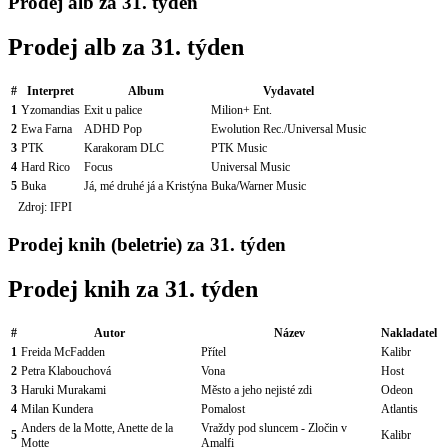
Prodej alb za 31. týden
Prodej alb za 31. týden
#
Interpret
Album
Vydavatel
1
Yzomandias
Exit u palice
Milion+ Ent.
2
Ewa Farna
ADHD Pop
Ewolution Rec./Universal Music
3
PTK
Karakoram DLC
PTK Music
4
Hard Rico
Focus
Universal Music
5
Buka
Já, mé druhé já a Kristýna
Buka/Warner Music
Zdroj: IFPI
Prodej knih (beletrie) za 31. týden
Prodej knih za 31. týden
#
Autor
Název
Nakladatel
1
Freida McFadden
Přítel
Kalibr
2
Petra Klabouchová
Vona
Host
3
Haruki Murakami
Město a jeho nejisté zdi
Odeon
4
Milan Kundera
Pomalost
Atlantis
Anders de la Motte, Anette de la
Vraždy pod sluncem - Zločin v
5
Kalibr
Motte
Amalfi