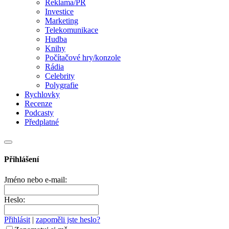
Reklama/PR
Investice
Marketing
Telekomunikace
Hudba
Knihy
Počítačové hry/konzole
Rádia
Celebrity
Polygrafie
Rychlovky
Recenze
Podcasty
Předplatné
Přihlášení
Jméno nebo e-mail:
Heslo:
Přihlásit
|
zapoměli jste heslo?