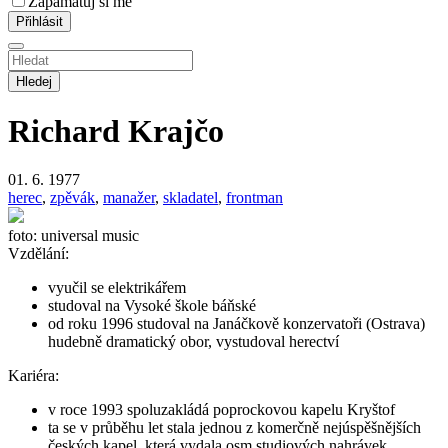
Zapamatuj si mě
Hledej
Richard Krajčo
01. 6. 1977
herec
,
zpěvák
,
manažer
,
skladatel
,
frontman
foto: universal music
Vzdělání:
vyučil se elektrikářem
studoval na Vysoké škole báňské
od roku 1996 studoval na Janáčkově konzervatoři (Ostrava)
hudebně dramatický obor, vystudoval herectví
Kariéra:
v roce 1993 spoluzakládá poprockovou kapelu Kryštof
ta se v průběhu let stala jednou z komerčně nejúspěšnějších
českých kapel, která vydala osm studiových nahrávek