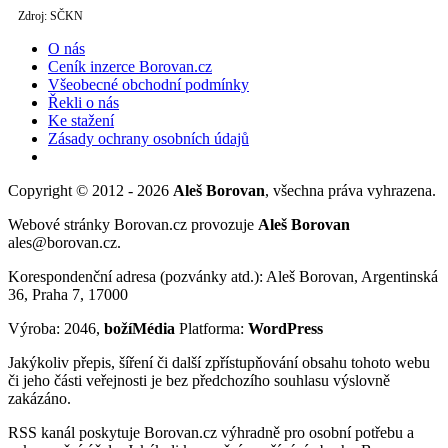
Zdroj: SČKN
O nás
Ceník inzerce Borovan.cz
Všeobecné obchodní podmínky
Řekli o nás
Ke stažení
Zásady ochrany osobních údajů
Copyright © 2012 - 2026
Aleš Borovan
, všechna práva vyhrazena.
Webové stránky Borovan.cz provozuje
Aleš Borovan
ales@borovan.cz.
Korespondenční adresa (pozvánky atd.): Aleš Borovan, Argentinská
36, Praha 7, 17000
Výroba: 2046,
božíMédia
Platforma:
WordPress
Jakýkoliv přepis, šíření či další zpřístupňování obsahu tohoto webu
či jeho části veřejnosti je bez předchozího souhlasu výslovně
zakázáno.
RSS kanál poskytuje Borovan.cz výhradně pro osobní potřebu a