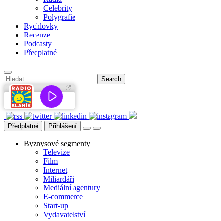
Celebrity
Polygrafie
Rychlovky
Recenze
Podcasty
Předplatné
Předplatné
Přihlášení
Byznysové segmenty
Televize
Film
Internet
Miliardáři
Mediální agentury
E-commerce
Start-up
Vydavatelství