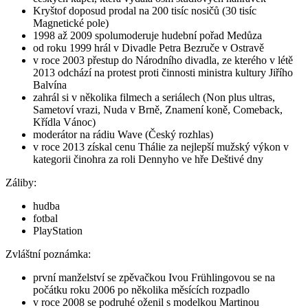
Kryštof doposud prodal na 200 tisíc nosičů (30 tisíc
Magnetické pole)
1998 až 2009 spolumoderuje hudební pořad Medůza
od roku 1999 hrál v Divadle Petra Bezruče v Ostravě
v roce 2003 přestup do Národního divadla, ze kterého v létě
2013 odchází na protest proti činnosti ministra kultury Jiřího
Balvína
zahrál si v několika filmech a seriálech (Non plus ultras,
Sametoví vrazi, Nuda v Brně, Znamení koně, Comeback,
Křídla Vánoc)
moderátor na rádiu Wave (Český rozhlas)
v roce 2013 získal cenu Thálie za nejlepší mužský výkon v
kategorii činohra za roli Dennyho ve hře Deštivé dny
Záliby:
hudba
fotbal
PlayStation
Zvláštní poznámka:
první manželství se zpěvačkou Ivou Frühlingovou se na
počátku roku 2006 po několika měsících rozpadlo
v roce 2008 se podruhé oženil s modelkou Martinou