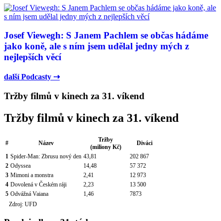
Josef Viewegh: S Janem Pachlem se občas hádáme
jako koně, ale s ním jsem udělal jedny mých z
nejlepších věcí
další Podcasty ⇢
Tržby filmů v kinech za 31. víkend
Tržby filmů v kinech za 31. víkend
Tržby
#
Název
Diváci
(miliony Kč)
1
Spider-Man: Zbrusu nový den
43,81
202 867
2
Odyssea
14,48
57 372
3
Mimoni a monstra
2,41
12 973
4
Dovolená v Českém ráji
2,23
13 500
5
Odvážná Vaiana
1,46
7873
Zdroj: UFD