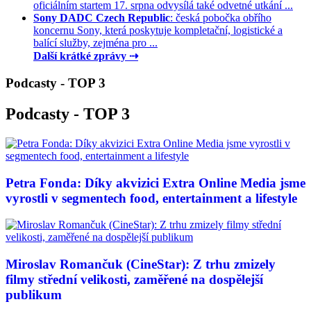
oficiálním startem 17. srpna odvysílá také odvetné utkání ...
Sony DADC Czech Republic
: česká pobočka obřího
koncernu Sony, která poskytuje kompletační, logistické a
balící služby, zejména pro ...
Další krátké zprávy ⇢
Podcasty - TOP 3
Podcasty - TOP 3
Petra Fonda: Díky akvizici Extra Online Media jsme
vyrostli v segmentech food, entertainment a lifestyle
Miroslav Romančuk (CineStar): Z trhu zmizely
filmy střední velikosti, zaměřené na dospělejší
publikum