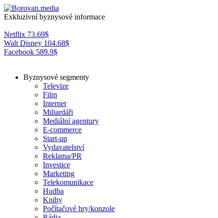
Exkluzivní byznysové informace
Netflix
73.69
$
Walt Disney
104.68
$
Facebook
589.9
$
Byznysové segmenty
Televize
Film
Internet
Miliardáři
Mediální agentury
E-commerce
Start-up
Vydavatelství
Reklama/PR
Investice
Marketing
Telekomunikace
Hudba
Knihy
Počítačové hry/konzole
Rádia