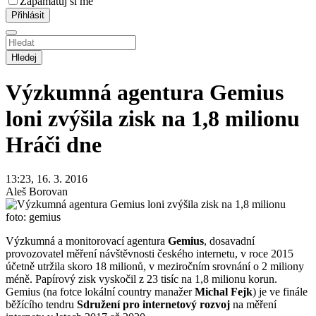
Zapamatuj si mě
Hledej
Výzkumná agentura Gemius
loni zvýšila zisk na 1,8 milionu
Hráči dne
13:23, 16. 3. 2016
Aleš Borovan
foto: gemius
Výzkumná a monitorovací agentura
Gemius
, dosavadní
provozovatel měření návštěvnosti českého internetu, v roce 2015
účetně utržila skoro 18 milionů, v meziročním srovnání o 2 miliony
méně. Papírový zisk vyskočil z 23 tisíc na 1,8 milionu korun.
Gemius (na fotce lokální country manažer
Michal Fejk
) je ve finále
běžícího tendru
Sdružení pro internetový rozvoj
na měření