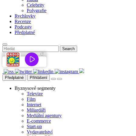
Celebrity
Polygrafie
Rychlovky
Recenze
Podcasty
Předplatné
Předplatné
Přihlášení
Byznysové segmenty
Televize
Film
Internet
Miliardáři
Mediální agentury
E-commerce
Start-up
Vydavatelství