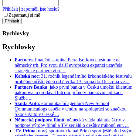
Přihlásit
|
zapoměli jste heslo?
Zapamatuj si mě
Rychlovky
Rychlovky
Partners
: finanční skupina Petra Borkovce vstupuje na
německý trh. Pro svou další evropskou expanzi uzavřela
strategické partnerství se ...
Keltská noc
: 31. ročník legendárního krkonošského festivalu
proběhne příští týden od čtvrtka 13. srpna do 16. srpna ve ...
Partners Banka
: jako první banka v Česku umožní klientům
nakupovat a prodávat bitcoin přímo v bankovní aplikaci.
Služba ...
Škoda Auto
: komunikační agentura New School
Communications uspěla v tendru na spolupráci se značkou
Škoda Auto v České ...
Německá podpora filmů
: německá vláda plánuje škrty v
podpoře výroby filmů a TV seriálů o desítky milionů eur. ...
TV Prima
: nový sportovní kanál Prima sport ještě před svým