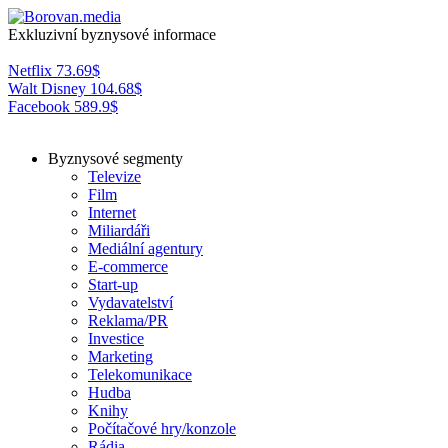
Exkluzivní byznysové informace
Netflix
73.69
$
Walt Disney
104.68
$
Facebook
589.9
$
Byznysové segmenty
Televize
Film
Internet
Miliardáři
Mediální agentury
E-commerce
Start-up
Vydavatelství
Reklama/PR
Investice
Marketing
Telekomunikace
Hudba
Knihy
Počítačové hry/konzole
Rádia