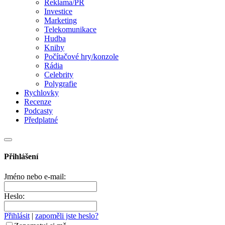
Reklama/PR
Investice
Marketing
Telekomunikace
Hudba
Knihy
Počítačové hry/konzole
Rádia
Celebrity
Polygrafie
Rychlovky
Recenze
Podcasty
Předplatné
Přihlášení
Jméno nebo e-mail:
Heslo:
Přihlásit
|
zapoměli jste heslo?