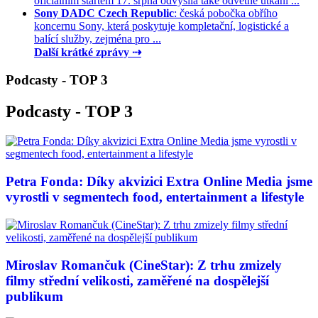
oficiálním startem 17. srpna odvysílá také odvetné utkání ...
Sony DADC Czech Republic
: česká pobočka obřího
koncernu Sony, která poskytuje kompletační, logistické a
balící služby, zejména pro ...
Další krátké zprávy ⇢
Podcasty - TOP 3
Podcasty - TOP 3
Petra Fonda: Díky akvizici Extra Online Media jsme
vyrostli v segmentech food, entertainment a lifestyle
Miroslav Romančuk (CineStar): Z trhu zmizely
filmy střední velikosti, zaměřené na dospělejší
publikum