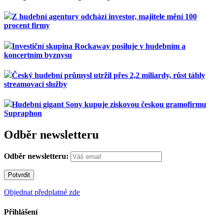
Z hudební agentury odchází investor, majitele mění 100
procent firmy
Investiční skupina Rockaway posiluje v hudebním a
koncertním byznysu
Český hudební průmysl utržil přes 2,2 miliardy, růst táhly
streamovací služby
Hudební gigant Sony kupuje ziskovou českou gramofirmu
Supraphon
Odběr newsletteru
Odběr newsletteru:
Objednat předplatné zde
Přihlášení