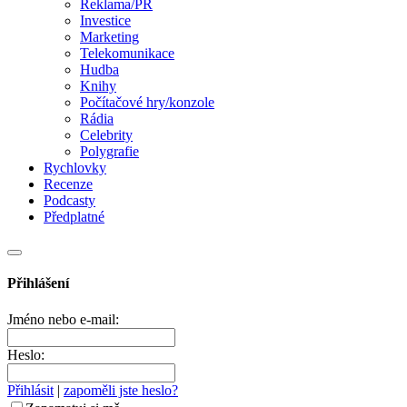
Reklama/PR
Investice
Marketing
Telekomunikace
Hudba
Knihy
Počítačové hry/konzole
Rádia
Celebrity
Polygrafie
Rychlovky
Recenze
Podcasty
Předplatné
Přihlášení
Jméno nebo e-mail:
Heslo:
Přihlásit
|
zapoměli jste heslo?