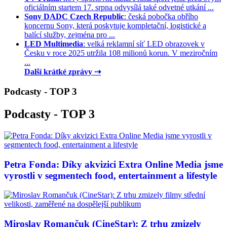
oficiálním startem 17. srpna odvysílá také odvetné utkání ...
Sony DADC Czech Republic
: česká pobočka obřího
koncernu Sony, která poskytuje kompletační, logistické a
balící služby, zejména pro ...
LED Multimedia
: velká reklamní síť LED obrazovek v
Česku v roce 2025 utržila 108 milionů korun. V meziročním
...
Další krátké zprávy ⇢
Podcasty - TOP 3
Podcasty - TOP 3
Petra Fonda: Díky akvizici Extra Online Media jsme
vyrostli v segmentech food, entertainment a lifestyle
Miroslav Romančuk (CineStar): Z trhu zmizely