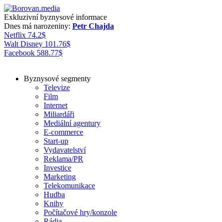
Exkluzivní byznysové informace
Dnes má narozeniny:
Petr Chajda
Netflix
74.2
$
Walt Disney
101.76
$
Facebook
588.77
$
Byznysové segmenty
Televize
Film
Internet
Miliardáři
Mediální agentury
E-commerce
Start-up
Vydavatelství
Reklama/PR
Investice
Marketing
Telekomunikace
Hudba
Knihy
Počítačové hry/konzole
Rádia