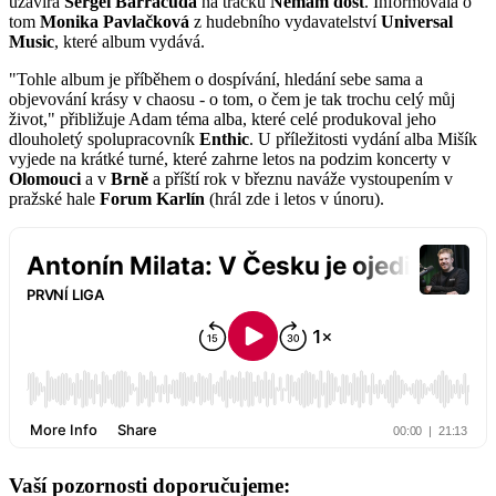
uzavírá
Sergei Barracuda
na tracku
Nemám dost
. Informovala o
tom
Monika Pavlačková
z hudebního vydavatelství
Universal
Music
, které album vydává.
"Tohle album je příběhem o dospívání, hledání sebe sama a
objevování krásy v chaosu - o tom, o čem je tak trochu celý můj
život," přibližuje Adam téma alba, které celé produkoval jeho
dlouholetý spolupracovník
Enthic
. U příležitosti vydání alba Mišík
vyjede na krátké turné, které zahrne letos na podzim koncerty v
Olomouci
a v
Brně
a příští rok v březnu naváže vystoupením v
pražské hale
Forum Karlín
(hrál zde i letos v únoru).
Vaší pozornosti doporučujeme: