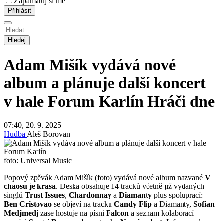
Zapamatuj si mě
Hledej
Adam Mišík vydává nové
album a plánuje další koncert
v hale Forum Karlín
Hráči dne
07:40, 20. 9. 2025
Hudba
Aleš Borovan
foto: Universal Music
Popový zpěvák Adam Mišík (foto) vydává nové album nazvané
V
chaosu je krása
. Deska obsahuje 14 tracků včetně již vydaných
singlů
Trust Issues
,
Chardonnay
a
Diamanty
plus spoluprací:
Ben Cristovao
se objeví na tracku
Candy Flip
a Diamanty,
Sofian
Medjmedj
zase hostuje na písni
Falcon
a seznam kolaborací