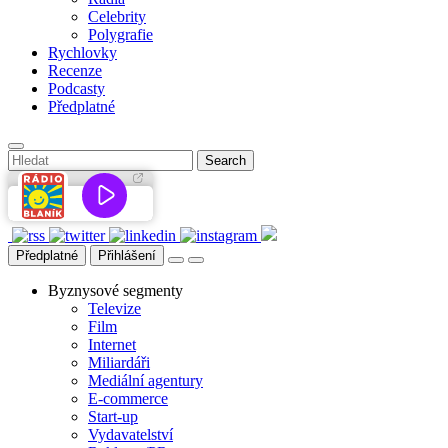
Celebrity
Polygrafie
Rychlovky
Recenze
Podcasty
Předplatné
Předplatné
Přihlášení
Byznysové segmenty
Televize
Film
Internet
Miliardáři
Mediální agentury
E-commerce
Start-up
Vydavatelství