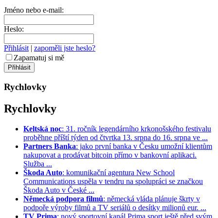
Jméno nebo e-mail:
Heslo:
Přihlásit
|
zapoměli jste heslo?
Zapamatuj si mě
Rychlovky
Rychlovky
Keltská noc
: 31. ročník legendárního krkonošského festivalu
proběhne příští týden od čtvrtka 13. srpna do 16. srpna ve ...
Partners Banka
: jako první banka v Česku umožní klientům
nakupovat a prodávat bitcoin přímo v bankovní aplikaci.
Služba ...
Škoda Auto
: komunikační agentura New School
Communications uspěla v tendru na spolupráci se značkou
Škoda Auto v České ...
Německá podpora filmů
: německá vláda plánuje škrty v
podpoře výroby filmů a TV seriálů o desítky milionů eur. ...
TV Prima
: nový sportovní kanál Prima sport ještě před svým