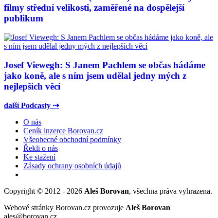
filmy střední velikosti, zaměřené na dospělejší
publikum
Josef Viewegh: S Janem Pachlem se občas hádáme
jako koně, ale s ním jsem udělal jedny mých z
nejlepších věcí
další Podcasty ⇢
O nás
Ceník inzerce Borovan.cz
Všeobecné obchodní podmínky
Řekli o nás
Ke stažení
Zásady ochrany osobních údajů
Copyright © 2012 - 2026
Aleš Borovan
, všechna práva vyhrazena.
Webové stránky Borovan.cz provozuje
Aleš Borovan
ales@borovan.cz.