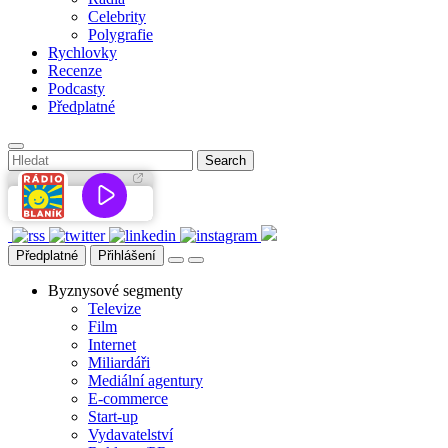
Celebrity
Polygrafie
Rychlovky
Recenze
Podcasty
Předplatné
Předplatné
Přihlášení
Byznysové segmenty
Televize
Film
Internet
Miliardáři
Mediální agentury
E-commerce
Start-up
Vydavatelství