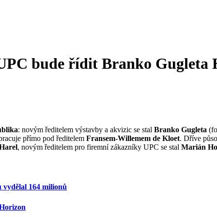
 UPC bude řídit Branko Gugleta
blika
: novým ředitelem výstavby a akvizic se stal
Branko Gugleta
(fo
pracuje přímo pod ředitelem
Fransem-Willemem de Kloet
. Dříve půso
Harel
, novým ředitelem pro firemní zákazníky UPC se stal
Marián Ho
 vydělal 164 milionů
 Horizon