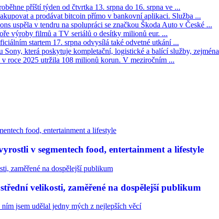
oběhne příští týden od čtvrtka 13. srpna do 16. srpna ve ...
kupovat a prodávat bitcoin přímo v bankovní aplikaci. Služba ...
s uspěla v tendru na spolupráci se značkou Škoda Auto v České ...
ře výroby filmů a TV seriálů o desítky milionů eur. ...
iciálním startem 17. srpna odvysílá také odvetné utkání ...
Sony, která poskytuje kompletační, logistické a balící služby, zejména 
v roce 2025 utržila 108 milionů korun. V meziročním ...
rostli v segmentech food, entertainment a lifestyle
třední velikosti, zaměřené na dospělejší publikum