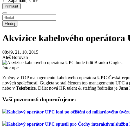
Zapamatuj si mě
Hledej
Akvizice kabelového operátora
08:49, 21. 10. 2015
Aleš Borovan
foto: upc
Změny v TOP managementu kabelového operátora
UPC Česká repu
nových společností. Gugleta se stal členem top managementu UPC a 
nebo v
Telefónice
. Dále: nová HR talent & staffing ředitelka je
Jana 
Vaší pozornosti doporučujeme:
Kabelový operátor UPC loni po očištění od miliardového úvěru
Kabelový operátor UPC spustil pro Čechy interaktivní službu