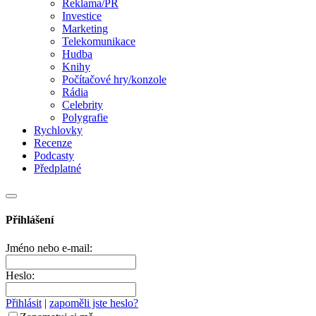
Reklama/PR
Investice
Marketing
Telekomunikace
Hudba
Knihy
Počítačové hry/konzole
Rádia
Celebrity
Polygrafie
Rychlovky
Recenze
Podcasty
Předplatné
Přihlášení
Jméno nebo e-mail:
Heslo:
Přihlásit
|
zapoměli jste heslo?