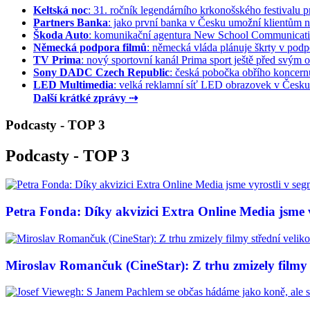
Keltská noc
: 31. ročník legendárního krkonošského festivalu pr
Partners Banka
: jako první banka v Česku umožní klientům na
Škoda Auto
: komunikační agentura New School Communication
Německá podpora filmů
: německá vláda plánuje škrty v podpo
TV Prima
: nový sportovní kanál Prima sport ještě před svým of
Sony DADC Czech Republic
: česká pobočka obřího koncernu 
LED Multimedia
: velká reklamní síť LED obrazovek v Česku 
Další krátké zprávy ⇢
Podcasty - TOP 3
Podcasty - TOP 3
Petra Fonda: Díky akvizici Extra Online Media jsme vy
Miroslav Romančuk (CineStar): Z trhu zmizely filmy s