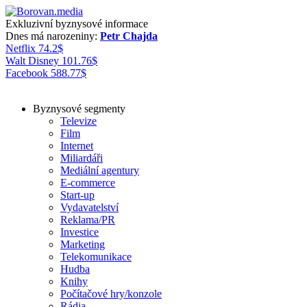
Exkluzivní byznysové informace
Dnes má narozeniny:
Petr Chajda
Netflix
74.2
$
Walt Disney
101.76
$
Facebook
588.77
$
Byznysové segmenty
Televize
Film
Internet
Miliardáři
Mediální agentury
E-commerce
Start-up
Vydavatelství
Reklama/PR
Investice
Marketing
Telekomunikace
Hudba
Knihy
Počítačové hry/konzole
Rádia