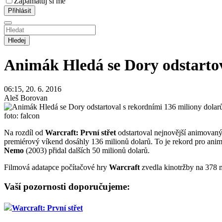
Zapamatuj si mě
Hledej
Animák Hledá se Dory odstartov
06:15, 20. 6. 2016
Aleš Borovan
foto: falcon
Na rozdíl od
Warcraft: První střet
odstartoval nejnovější animovan
premiérový víkend dosáhly 136 milionů dolarů. To je rekord pro anim
Nemo
(2003) přidal dalších 50 milionů dolarů.
Filmová adatapce počítačové hry
Warcraft
zvedla kinotržby na 378 mi
Vaší pozornosti doporučujeme:
Warcraft: První střet