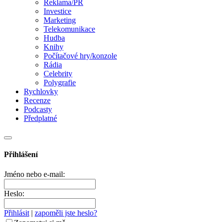
Reklama/PR
Investice
Marketing
Telekomunikace
Hudba
Knihy
Počítačové hry/konzole
Rádia
Celebrity
Polygrafie
Rychlovky
Recenze
Podcasty
Předplatné
Přihlášení
Jméno nebo e-mail:
Heslo:
Přihlásit
|
zapoměli jste heslo?