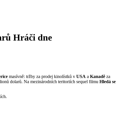
arů
Hráči dne
rice
masívně: tržby za prodej kinolístků v
USA
a
Kanadě
za
ionů dolarů. Na mezinárodních teritoriích sequel filmu
Hledá se
ích.