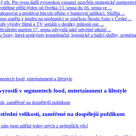
trh. Pro svou další evropskou expanzi uzavřela strategické partnerství 
oběhne příští týden od čtvrtka 13. srpna do 16. srpna ve ...
kupovat a prodávat bitcoin přímo v bankovní aplikaci. Služba ...
s uspěla v tendru na spolupráci se značkou Škoda Auto v České ...
ře výroby filmů a TV seriálů o desítky milionů eur. ...
iciálním startem 17. srpna odvysílá také odvetné utkání ...
Sony, která poskytuje kompletační, logistické a balící služby, zejména 
rostli v segmentech food, entertainment a lifestyle
třední velikosti, zaměřené na dospělejší publikum