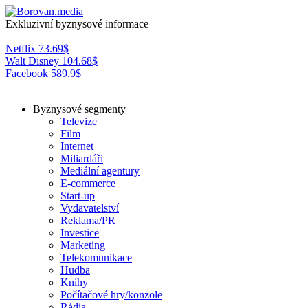
Exkluzivní byznysové informace
Netflix
73.69
$
Walt Disney
104.68
$
Facebook
589.9
$
Byznysové segmenty
Televize
Film
Internet
Miliardáři
Mediální agentury
E-commerce
Start-up
Vydavatelství
Reklama/PR
Investice
Marketing
Telekomunikace
Hudba
Knihy
Počítačové hry/konzole
Rádia