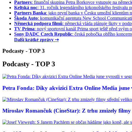
Partners
: finanční skupina Petra Borkovce vstupuje na německý 
Keltská noc
: 31. ročník legendárního krkonošského festivalu pr
Partners Banka
: jako první banka v Česku umožní klientům na
Škoda Auto
: komunikační agentura New School Communication
Německá podpora filmů
: německá vláda plánuje škrty v podpo
TV Prima
: nový sportovní kanál Prima sport ještě před svým of
Sony DADC Czech Republic
: česká pobočka obřího koncernu 
Další krátké zprávy ⇢
Podcasty - TOP 3
Podcasty - TOP 3
Petra Fonda: Díky akvizici Extra Online Media jsme vy
Miroslav Romančuk (CineStar): Z trhu zmizely filmy s