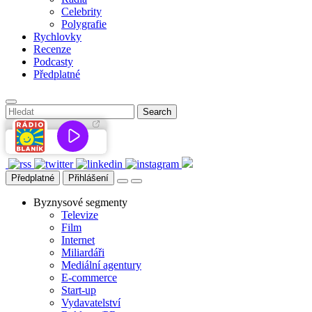
Celebrity
Polygrafie
Rychlovky
Recenze
Podcasty
Předplatné
Předplatné
Přihlášení
Byznysové segmenty
Televize
Film
Internet
Miliardáři
Mediální agentury
E-commerce
Start-up
Vydavatelství