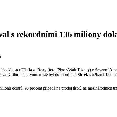
al s rekordními 136 miliony dol
ý blockbuster
Hledá se Dory
(foto;
Pixar
/
Walt Disney
) v
Severní Ame
ovaný film - na prvním místě byl doposud třetí
Shrek
s tržbami 122 mil
lionů dolarů, 90 procent připadá na prodej lístků na mezinárodních trz