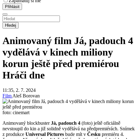
Zapamatuj si mě
Hledej
Animovaný film Já, padouch 4
vydělává v kinech miliony
korun ještě před premiérou
Hráči dne
11:35, 2. 7. 2024
Film
Aleš Borovan
foto: cinemart
Animovaný blockbuster
Já, padouch 4
(foto) ještě oficiálně
nevstoupil do kin a již solidně vydělává na předpremiérách. Snímek
z produkce
Universal Pictures
bude mít v
Česku
premiéru 4.