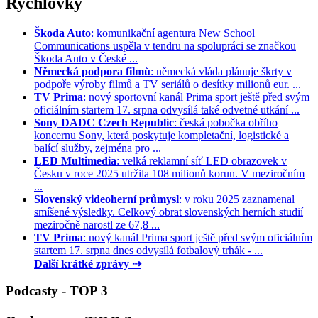
Rychlovky
Škoda Auto
: komunikační agentura New School
Communications uspěla v tendru na spolupráci se značkou
Škoda Auto v České ...
Německá podpora filmů
: německá vláda plánuje škrty v
podpoře výroby filmů a TV seriálů o desítky milionů eur. ...
TV Prima
: nový sportovní kanál Prima sport ještě před svým
oficiálním startem 17. srpna odvysílá také odvetné utkání ...
Sony DADC Czech Republic
: česká pobočka obřího
koncernu Sony, která poskytuje kompletační, logistické a
balící služby, zejména pro ...
LED Multimedia
: velká reklamní síť LED obrazovek v
Česku v roce 2025 utržila 108 milionů korun. V meziročním
...
Slovenský videoherní průmysl
: v roku 2025 zaznamenal
smíšené výsledky. Celkový obrat slovenských herních studií
meziročně narostl ze 67,8 ...
TV Prima
: nový kanál Prima sport ještě před svým oficiálním
startem 17. srpna dnes odvysílá fotbalový trhák - ...
Další krátké zprávy ⇢
Podcasty - TOP 3