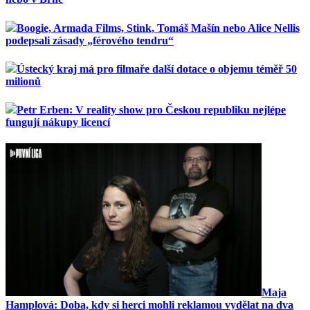
Boogie, Armada Films, Stink, Tomáš Mašín nebo Alice Nellis
podepsali zásady „férového tendru“
Ústecký kraj má pro filmaře další dotace o objemu téměř 50
milionů
Petr Erben: V reality show pro Českou republiku nejlépe
fungují nákupy licencí
Maja
Hamplová: Doba, kdy si herci mohli reklamou vydělat na dva