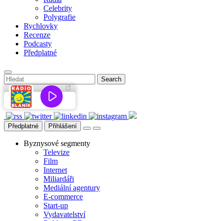
Celebrity
Polygrafie
Rychlovky
Recenze
Podcasty
Předplatné
Předplatné
Přihlášení
Byznysové segmenty
Televize
Film
Internet
Miliardáři
Mediální agentury
E-commerce
Start-up
Vydavatelství