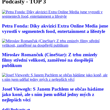
Podcasty - TOP 3
Petra Fonda: Díky akvizici Extra Online Media jsme
vyrostli v segmentech food, entertainment a lifestyle
Miroslav Romančuk (CineStar): Z trhu zmizely
filmy střední velikosti, zaměřené na dospělejší
publikum
Josef Viewegh: S Janem Pachlem se občas hádáme
jako koně, ale s ním jsem udělal jedny mých z
nejlepších věcí
další Podcasty ⇢