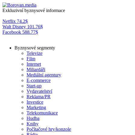
Exkluzivní byznysové informace
Netflix
74.2
$
Walt Disney
101.76
$
Facebook
588.77
$
Byznysové segmenty
Televize
Film
Internet
Miliardáři
Mediální agentury
E-commerce
Start-up
Vydavatelství
Reklama/PR
Investice
Marketing
Telekomunikace
Hudba
Knihy
Počítačové hry/konzole
Rádia