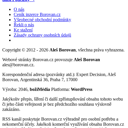
O nás
Ceník inzerce Borovan.cz
Všeobecné obchodní podmínky
Řekli o nás
Ke stažení
Zásady ochrany osobních údajů
Copyright © 2012 - 2026
Aleš Borovan
, všechna práva vyhrazena.
Webové stránky Borovan.cz provozuje
Aleš Borovan
ales@borovan.cz.
Korespondenční adresa (pozvánky atd.): Expert Decision, Aleš
Borovan, Argentinská 36, Praha 7, 17000
Výroba: 2046,
božíMédia
Platforma:
WordPress
Jakýkoliv přepis, šíření či další zpřístupňování obsahu tohoto webu
či jeho části veřejnosti je bez předchozího souhlasu výslovně
zakázáno.
RSS kanál poskytuje Borovan.cz výhradně pro osobní potřebu a
nekomerční účely. Jakékoli komerční využívání obsahu Borovan.cz