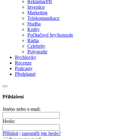
Reklama/PR
Investice
Marketing
Telekomunikace
Hudba
Knihy
Počítačové hry/konzole
Rádia
Celebrity
Polygrafie
Rychlovky
Recenze
Podcasty
Předplatné
Přihlášení
Jméno nebo e-mail:
Heslo:
Přihlásit
|
zapoměli jste heslo?