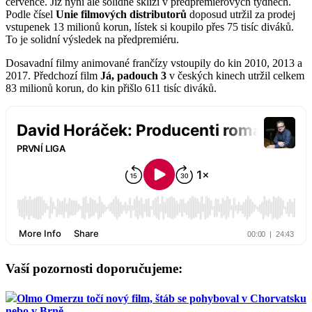
července. Již nyní ale solidně sklízí v předpremiérových týdnech.
Podle čísel
Unie filmových distributorů
doposud utržil za prodej
vstupenek 13 milionů korun, lístek si koupilo přes 75 tisíc diváků.
To je solidní výsledek na předpremiéru.
Dosavadní filmy animované frančízy vstoupily do kin 2010, 2013 a
2017. Předchozí film
Já, padouch 3
v českých kinech utržil celkem
83 milionů korun, do kin přišlo 611 tisíc diváků.
Vaší pozornosti doporučujeme:
Olmo Omerzu točí nový film, štáb se pohyboval v Chorvatsku
nebo v Brně