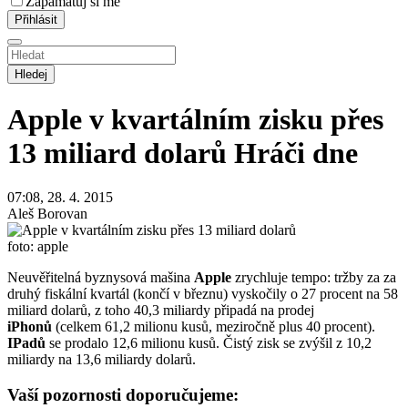
Zapamatuj si mě
Hledej
Apple v kvartálním zisku přes
13 miliard dolarů
Hráči dne
07:08, 28. 4. 2015
Aleš Borovan
foto: apple
Neuvěřitelná byznysová mašina
Apple
zrychluje tempo: tržby za za
druhý fiskální kvartál (končí v březnu) vyskočily o 27 procent na 58
miliard dolarů, z toho 40,3 miliardy připadá na prodej
iPhonů
(celkem 61,2 milionu kusů, meziročně plus 40 procent).
IPadů
se prodalo 12,6 milionu kusů. Čistý zisk se zvýšil z 10,2
miliardy na 13,6 miliardy dolarů.
Vaší pozornosti doporučujeme: