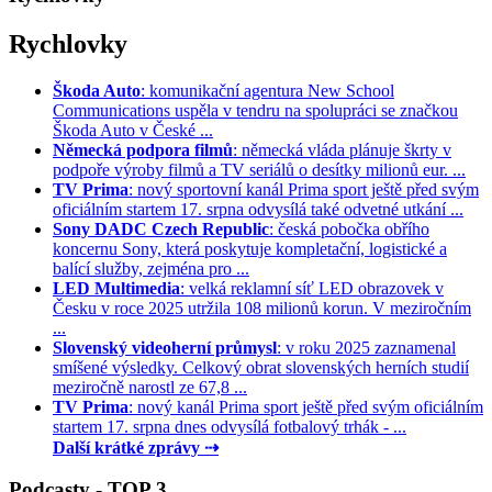
Rychlovky
Škoda Auto
: komunikační agentura New School
Communications uspěla v tendru na spolupráci se značkou
Škoda Auto v České ...
Německá podpora filmů
: německá vláda plánuje škrty v
podpoře výroby filmů a TV seriálů o desítky milionů eur. ...
TV Prima
: nový sportovní kanál Prima sport ještě před svým
oficiálním startem 17. srpna odvysílá také odvetné utkání ...
Sony DADC Czech Republic
: česká pobočka obřího
koncernu Sony, která poskytuje kompletační, logistické a
balící služby, zejména pro ...
LED Multimedia
: velká reklamní síť LED obrazovek v
Česku v roce 2025 utržila 108 milionů korun. V meziročním
...
Slovenský videoherní průmysl
: v roku 2025 zaznamenal
smíšené výsledky. Celkový obrat slovenských herních studií
meziročně narostl ze 67,8 ...
TV Prima
: nový kanál Prima sport ještě před svým oficiálním
startem 17. srpna dnes odvysílá fotbalový trhák - ...
Další krátké zprávy ⇢
Podcasty - TOP 3