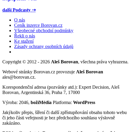
další Podcasty ⇢
O nás
Ceník inzerce Borovan.cz
Všeobecné obchodní podmínky
Řekli o nás
Ke stažení
Zásady ochrany osobních údajů
Copyright © 2012 - 2026
Aleš Borovan
, všechna práva vyhrazena.
Webové stránky Borovan.cz provozuje
Aleš Borovan
ales@borovan.cz.
Korespondenční adresa (pozvánky atd.): Expert Decision, Aleš
Borovan, Argentinská 36, Praha 7, 17000
Výroba: 2046,
božíMédia
Platforma:
WordPress
Jakýkoliv přepis, šíření či další zpřístupňování obsahu tohoto webu
či jeho části veřejnosti je bez předchozího souhlasu výslovně
zakázáno.