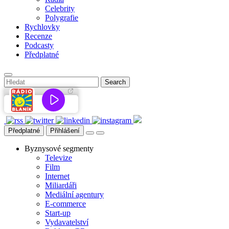
Celebrity
Polygrafie
Rychlovky
Recenze
Podcasty
Předplatné
Předplatné
Přihlášení
Byznysové segmenty
Televize
Film
Internet
Miliardáři
Mediální agentury
E-commerce
Start-up
Vydavatelství