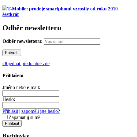
T-Mobile: prodeje smartphonů vzrostly od roku 2010
šestkrát
Odběr newsletteru
Odběr newsletteru:
Objednat předplatné zde
Přihlášení
Jméno nebo e-mail:
Heslo:
Přihlásit
|
zapoměli jste heslo?
Zapamatuj si mě
Rychlovky