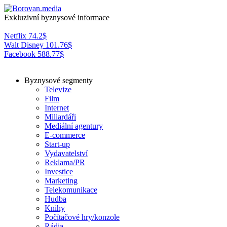
Exkluzivní byznysové informace
Netflix
74.2
$
Walt Disney
101.76
$
Facebook
588.77
$
Byznysové segmenty
Televize
Film
Internet
Miliardáři
Mediální agentury
E-commerce
Start-up
Vydavatelství
Reklama/PR
Investice
Marketing
Telekomunikace
Hudba
Knihy
Počítačové hry/konzole
Rádia