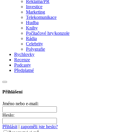
Reklama/PR
Investice
Marketing
Telekomunikace
Hudba
Knihy
Počítačové hry/konzole
Rádia
Celebrity
Polygrafie
Rychlovky
Recenze
Podcasty
Předplatné
Přihlášení
Jméno nebo e-mail:
Heslo:
Přihlásit
|
zapoměli jste heslo?