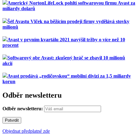
Americký NortonLifeLock pohltí softwarovou firmu Avast za
miliardy dolarů
Šéf Avastu Vlček na běžícím prodeji firmy vydělává stovky
milionů
Avast v prvním kvartálu 2021 navýšil tržby o více než 10
procent
Softwarový obr Avast: zkušený hráč se zbavil 10 milionů
akcií
Avast prodává „rodičovskou“ mobilní divizi za 1,5 miliardy
korun
Odběr newsletteru
Odběr newsletteru:
Objednat předplatné zde