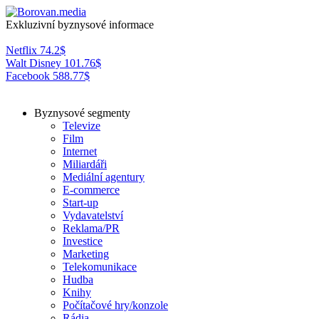
Exkluzivní byznysové informace
Netflix
74.2
$
Walt Disney
101.76
$
Facebook
588.77
$
Byznysové segmenty
Televize
Film
Internet
Miliardáři
Mediální agentury
E-commerce
Start-up
Vydavatelství
Reklama/PR
Investice
Marketing
Telekomunikace
Hudba
Knihy
Počítačové hry/konzole
Rádia