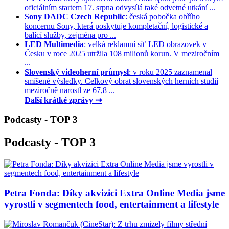
oficiálním startem 17. srpna odvysílá také odvetné utkání ...
Sony DADC Czech Republic
: česká pobočka obřího
koncernu Sony, která poskytuje kompletační, logistické a
balící služby, zejména pro ...
LED Multimedia
: velká reklamní síť LED obrazovek v
Česku v roce 2025 utržila 108 milionů korun. V meziročním
...
Slovenský videoherní průmysl
: v roku 2025 zaznamenal
smíšené výsledky. Celkový obrat slovenských herních studií
meziročně narostl ze 67,8 ...
Další krátké zprávy ⇢
Podcasty - TOP 3
Podcasty - TOP 3
Petra Fonda: Díky akvizici Extra Online Media jsme
vyrostli v segmentech food, entertainment a lifestyle