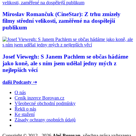
Miroslav Romančuk (CineStar): Z trhu zmizely
filmy střední velikosti, zaměřené na dospělejší
publikum
Josef Viewegh: S Janem Pachlem se občas hádáme
jako koně, ale s ním jsem udělal jedny mých z
nejlepších věcí
další Podcasty ⇢
O nás
Ceník inzerce Borovan.cz
Všeobecné obchodní podmínky
Řekli o nás
Ke stažení
Zásady ochrany osobních údajů
Copyright © 2012 - 2026
Aleš Borovan
, všechna práva vyhrazena.