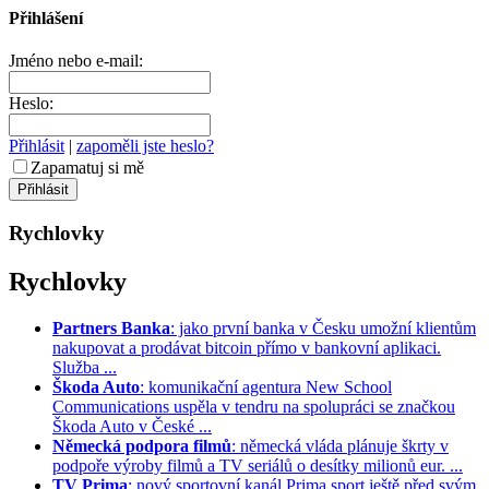
Přihlášení
Jméno nebo e-mail:
Heslo:
Přihlásit
|
zapoměli jste heslo?
Zapamatuj si mě
Rychlovky
Rychlovky
Partners Banka
: jako první banka v Česku umožní klientům
nakupovat a prodávat bitcoin přímo v bankovní aplikaci.
Služba ...
Škoda Auto
: komunikační agentura New School
Communications uspěla v tendru na spolupráci se značkou
Škoda Auto v České ...
Německá podpora filmů
: německá vláda plánuje škrty v
podpoře výroby filmů a TV seriálů o desítky milionů eur. ...
TV Prima
: nový sportovní kanál Prima sport ještě před svým