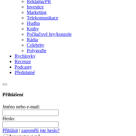
Reklama/PR
Investice
Marketing
Telekomunikace
Hudba
Knihy
Počítačové hry/konzole
Rádia
Celebrity
Polygrafie
Rychlovky
Recenze
Podcasty
Předplatné
Přihlášení
Jméno nebo e-mail:
Heslo:
Přihlásit
|
zapoměli jste heslo?