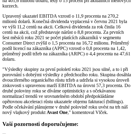
na 401,6 milionu dolarů, tedy o 15 procent při aktuálních měnových
kurzech.
Upravený ukazatel EBITDA vzrostl o 11,9 procenta na 270,2
milionů dolarů. Konečná dividenda vyplacená v červnu 2021 byla
ve výši 11,2 centů na akcii. Celková dividenda za rok činila 16
centů na akcii, což představuje nárůst o 8,8 procenta. Za prvních
šest měsíců roku 2021 se počet platících zákazníků v segmentu
Consumer Direct zvýšil o 1,5 procenta na 16,72 milionu. Průměrný
podíl licencí na zákazníka (APPC) vzrostl o 0,8 procenta na 1,42,
průměrný podíl tržeb na zákazníka (ARPC) o 4,4 procenta na 47,61
dolaru.
"Výsledky skupiny za první pololetí roku 2021 jsou silné, a to i při
porovnání s dobrými výsledky z předchozího roku. Skupina dosáhla
dvouciferného organického růstu tržeb a udržela si vysokou úroveň
ziskovosti s upravenou marží EBITDA na úrovni 57,3 procenta. Do
druhé poloviny roku se díváme optimisticky a s očekávanou
normalizací trendů ve srovnatelném období předpokládáme
opětovnou akceleraci růstu ukazatele objemu fakturací (billings).
Podle očekávání plánujeme v druhé polovině roku uvést na trh náš
nový vlajkový produkt
Avast One
," komentoval Vlček.
Vaší pozornosti doporučujeme: