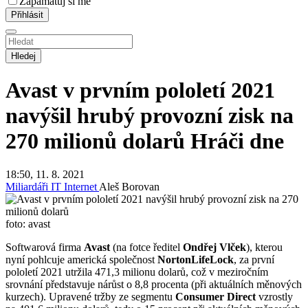
Zapamatuj si mě
Hledej
Avast v prvním pololetí 2021
navýšil hrubý provozní zisk na
270 milionů dolarů
Hráči dne
18:50, 11. 8. 2021
Miliardáři
IT
Internet
Aleš Borovan
foto: avast
Softwarová firma
Avast
(na fotce ředitel
Ondřej Vlček
), kterou
nyní pohlcuje americká společnost
NortonLifeLock
, za první
pololetí 2021 utržila 471,3 milionu dolarů, což v meziročním
srovnání představuje nárůst o 8,8 procenta (při aktuálních měnových
kurzech). Upravené tržby ze segmentu
Consumer Direct
vzrostly