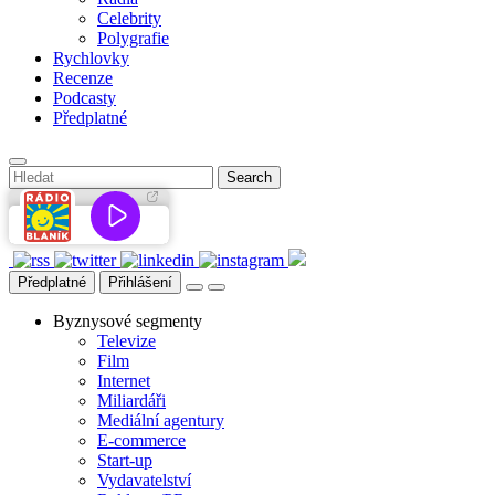
Celebrity
Polygrafie
Rychlovky
Recenze
Podcasty
Předplatné
Předplatné
Přihlášení
Byznysové segmenty
Televize
Film
Internet
Miliardáři
Mediální agentury
E-commerce
Start-up
Vydavatelství