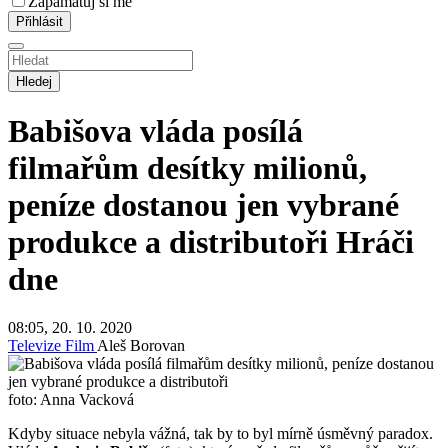
Zapamatuj si mě
Hledej
Babišova vláda posílá
filmařům desítky milionů,
peníze dostanou jen vybrané
produkce a distributoři
Hráči
dne
08:05, 20. 10. 2020
Televize
Film
Aleš Borovan
foto: Anna Vacková
Kdyby situace nebyla vážná, tak by to byl mírně úsměvný paradox.