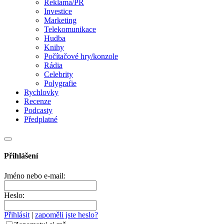
Reklama/PR
Investice
Marketing
Telekomunikace
Hudba
Knihy
Počítačové hry/konzole
Rádia
Celebrity
Polygrafie
Rychlovky
Recenze
Podcasty
Předplatné
Přihlášení
Jméno nebo e-mail:
Heslo:
Přihlásit
|
zapoměli jste heslo?