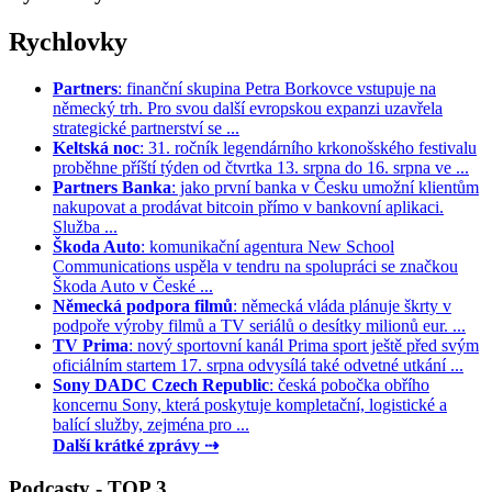
Rychlovky
Partners
: finanční skupina Petra Borkovce vstupuje na
německý trh. Pro svou další evropskou expanzi uzavřela
strategické partnerství se ...
Keltská noc
: 31. ročník legendárního krkonošského festivalu
proběhne příští týden od čtvrtka 13. srpna do 16. srpna ve ...
Partners Banka
: jako první banka v Česku umožní klientům
nakupovat a prodávat bitcoin přímo v bankovní aplikaci.
Služba ...
Škoda Auto
: komunikační agentura New School
Communications uspěla v tendru na spolupráci se značkou
Škoda Auto v České ...
Německá podpora filmů
: německá vláda plánuje škrty v
podpoře výroby filmů a TV seriálů o desítky milionů eur. ...
TV Prima
: nový sportovní kanál Prima sport ještě před svým
oficiálním startem 17. srpna odvysílá také odvetné utkání ...
Sony DADC Czech Republic
: česká pobočka obřího
koncernu Sony, která poskytuje kompletační, logistické a
balící služby, zejména pro ...
Další krátké zprávy ⇢
Podcasty - TOP 3