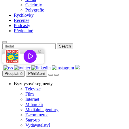
Celebrity
Polygrafie
Rychlovky
Recenze
Podcasty
Předplatné
Předplatné
Přihlášení
Byznysové segmenty
Televize
Film
Internet
Miliardáři
Mediální agentury
E-commerce
Start-up
Vydavatelství