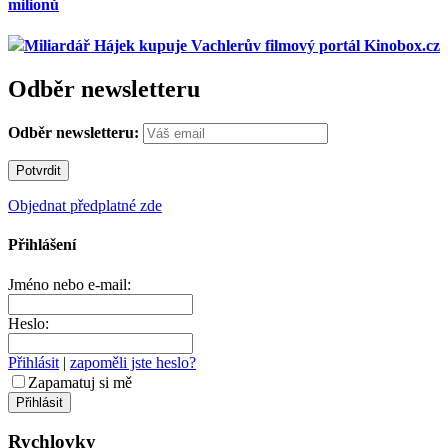
milionů
Miliardář Hájek kupuje Vachlerův filmový portál Kinobox.cz
Odběr newsletteru
Odběr newsletteru:
Objednat předplatné zde
Přihlášení
Jméno nebo e-mail:
Heslo:
Přihlásit
|
zapoměli jste heslo?
Zapamatuj si mě
Rychlovky