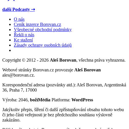
další Podcasty ⇢
O nás
Ceník inzerce Borovan.cz
Všeobecné obchodní podmínky
Řekli o nás
Ke stažení
Zásady ochrany osobních údajů
Copyright © 2012 - 2026
Aleš Borovan
, všechna práva vyhrazena.
Webové stránky Borovan.cz provozuje
Aleš Borovan
ales@borovan.cz.
Korespondenční adresa (pozvánky atd.): Aleš Borovan, Argentinská
36, Praha 7, 17000
Výroba: 2046,
božíMédia
Platforma:
WordPress
Jakýkoliv přepis, šíření či další zpřístupňování obsahu tohoto webu
či jeho části veřejnosti je bez předchozího souhlasu výslovně
zakázáno.