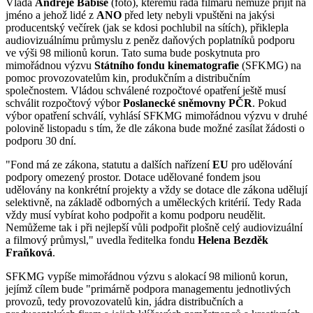
Vláda
Andreje Babiše
(foto), kterému řada filmařů nemůže přijít na
jméno a jehož lidé z
ANO
před lety nebyli vpuštěni na jakýsi
producentský večírek (jak se kdosi pochlubil na sítích), přiklepla
audiovizuálnímu průmyslu z peněz daňových poplatníků podporu
ve výši 98 milionů korun. Tato suma bude poskytnuta pro
mimořádnou výzvu
Státního fondu kinematografie
(SFKMG) na
pomoc provozovatelům kin, produkčním a distribučním
společnostem. Vládou schválené rozpočtové opatření ještě musí
schválit rozpočtový výbor
Poslanecké sněmovny PČR
. Pokud
výbor opatření schválí, vyhlásí SFKMG mimořádnou výzvu v druhé
polovině listopadu s tím, že dle zákona bude možné zasílat žádosti o
podporu 30 dní.
"Fond má ze zákona, statutu a dalších nařízení
EU
pro udělování
podpory omezený prostor. Dotace udělované fondem jsou
udělovány na konkrétní projekty a vždy se dotace dle zákona udělují
selektivně, na základě odborných a uměleckých kritérií. Tedy Rada
vždy musí vybírat koho podpořit a komu podporu neudělit.
Nemůžeme tak i při nejlepší vůli podpořit plošně celý audiovizuální
a filmový průmysl," uvedla ředitelka fondu
Helena Bezděk
Fraňková
.
SFKMG vypíše mimořádnou výzvu s alokací 98 milionů korun,
jejímž cílem bude "primárně podpora managementu jednotlivých
provozů, tedy provozovatelů kin, jádra distribučních a