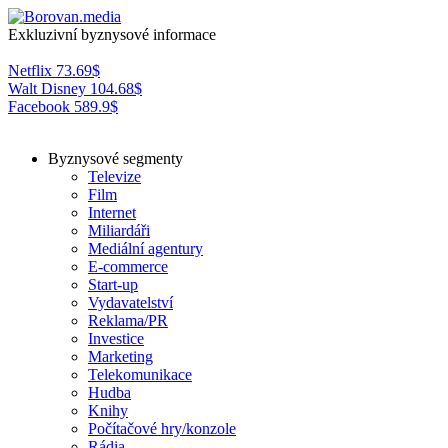
Exkluzivní byznysové informace
Netflix
73.69
$
Walt Disney
104.68
$
Facebook
589.9
$
Byznysové segmenty
Televize
Film
Internet
Miliardáři
Mediální agentury
E-commerce
Start-up
Vydavatelství
Reklama/PR
Investice
Marketing
Telekomunikace
Hudba
Knihy
Počítačové hry/konzole
Rádia