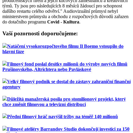
producentských firem a jejich klíčových zaměstnanců a kreativních
týmů. Ty jsou pro následujících 8 měsíců žádoucí pro schopnost
dalšího restartu celého odvětví." Audiovizuální průmysl nebyl
ministerstvem průmyslu a obchodu z rozpočtových důvodů zařazen
do dotačního programu
Covid - Kultura
.
Vaší pozornosti doporučujeme:
Natáčení vysokorozpočtového filmu Il Boemo vstoupilo do
hlavní fáze
Filmový fond poslal desítky milionů do výroby nových filmů
Prušinovského, Altrichtera nebo Pavláskové
Velký filmový podnik se dostal do zástavy zahraniční finanční
agentury
Důležitá manažerská posila pro stomilionový projekt, který
chce změnit filmovou a televizní distribuci
Přední filmový hráč navýšil tržby na téměř 140 milionů
Filmové ateliéry Barrandov Studio dokončují investici za 150