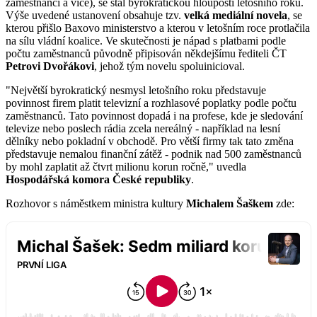
zaměstnanci a více), se stal byrokratickou hloupostí letošního roku.
Výše uvedené ustanovení obsahuje tzv.
velká mediální novela
, se
kterou přišlo Baxovo ministerstvo a kterou v letošním roce protlačila
na sílu vládní koalice. Ve skutečnosti je nápad s platbami podle
počtu zaměstnanců původně připisován někdejšímu řediteli ČT
Petrovi Dvořákovi
, jehož tým novelu spoluinicioval.
"Největší byrokratický nesmysl letošního roku představuje
povinnost firem platit televizní a rozhlasové poplatky podle počtu
zaměstnanců. Tato povinnost dopadá i na profese, kde je sledování
televize nebo poslech rádia zcela nereálný - například na lesní
dělníky nebo pokladní v obchodě. Pro větší firmy tak tato změna
představuje nemalou finanční zátěž - podnik nad 500 zaměstnanců
by mohl zaplatit až čtvrt milionu korun ročně," uvedla
Hospodářská komora České republiky
.
Rozhovor s náměstkem ministra kultury
Michalem Šaškem
zde: