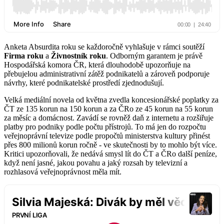
Anketa Absurdita roku se každoročně vyhlašuje v rámci soutěží
Firma roku
a
Živnostník roku
. Odborným garantem je právě
Hospodářská komora ČR, která dlouhodobě upozorňuje na
přebujelou administrativní zátěž podnikatelů a zároveň podporuje
návrhy, které podnikatelské prostředí zjednodušují.
Velká mediální novela od května zvedla koncesionářské poplatky za
ČT ze 135 korun na 150 korun a za ČRo ze 45 korun na 55 korun
za měsíc a domácnost. Zavádí se rovněž daň z internetu a rozšiřuje
platby pro podniky podle počtu přístrojů. To má jen do rozpočtu
veřejnoprávní televize podle propočtů ministerstva kultury přinést
přes 800 milionů korun ročně - ve skutečnosti by to mohlo být více.
Kritici upozorňovali, že nedává smysl lít do ČT a ČRo další peníze,
když není jasné, jakou povahu a jaký rozsah by televizní a
rozhlasová veřejnoprávnost měla mít.