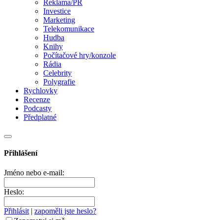
Reklama/PR
Investice
Marketing
Telekomunikace
Hudba
Knihy
Počítačové hry/konzole
Rádia
Celebrity
Polygrafie
Rychlovky
Recenze
Podcasty
Předplatné
Přihlášení
Jméno nebo e-mail:
Heslo:
Přihlásit
|
zapoměli jste heslo?