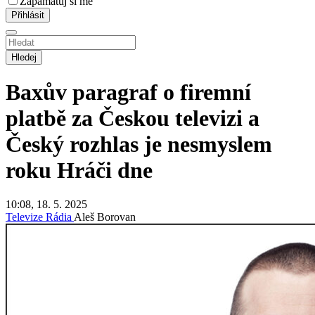
Zapamatuj si mě
Hledej
Baxův paragraf o firemní
platbě za Českou televizi a
Český rozhlas je nesmyslem
roku
Hráči dne
10:08, 18. 5. 2025
Televize
Rádia
Aleš Borovan