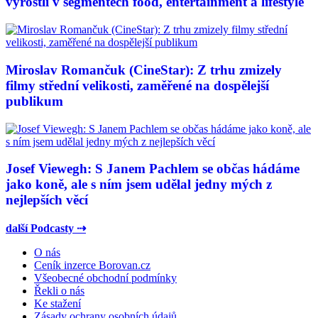
vyrostli v segmentech food, entertainment a lifestyle
Miroslav Romančuk (CineStar): Z trhu zmizely
filmy střední velikosti, zaměřené na dospělejší
publikum
Josef Viewegh: S Janem Pachlem se občas hádáme
jako koně, ale s ním jsem udělal jedny mých z
nejlepších věcí
další Podcasty ⇢
O nás
Ceník inzerce Borovan.cz
Všeobecné obchodní podmínky
Řekli o nás
Ke stažení
Zásady ochrany osobních údajů