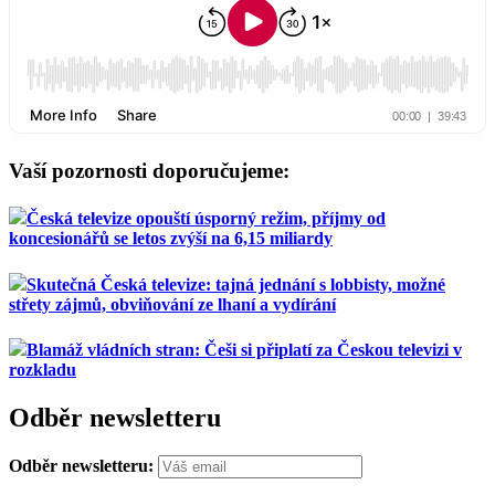
Vaší pozornosti doporučujeme:
Česká televize opouští úsporný režim, příjmy od
koncesionářů se letos zvýší na 6,15 miliardy
Skutečná Česká televize: tajná jednání s lobbisty, možné
střety zájmů, obviňování ze lhaní a vydírání
Blamáž vládních stran: Češi si připlatí za Českou televizi v
rozkladu
Odběr newsletteru
Odběr newsletteru: