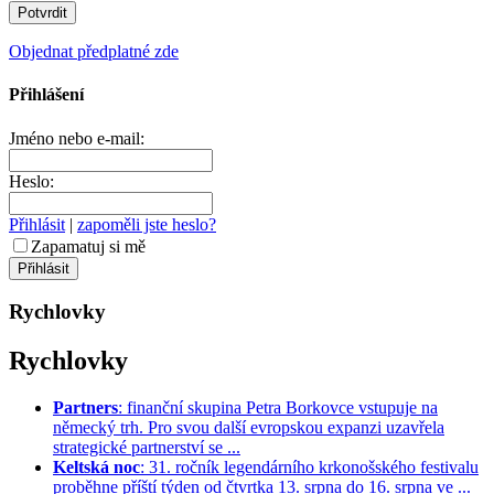
Objednat předplatné zde
Přihlášení
Jméno nebo e-mail:
Heslo:
Přihlásit
|
zapoměli jste heslo?
Zapamatuj si mě
Rychlovky
Rychlovky
Partners
: finanční skupina Petra Borkovce vstupuje na
německý trh. Pro svou další evropskou expanzi uzavřela
strategické partnerství se ...
Keltská noc
: 31. ročník legendárního krkonošského festivalu
proběhne příští týden od čtvrtka 13. srpna do 16. srpna ve ...