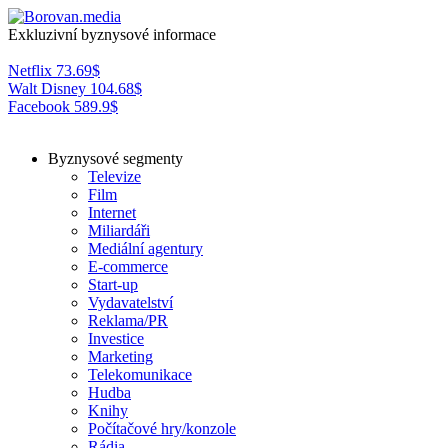
Exkluzivní byznysové informace
Netflix
73.69
$
Walt Disney
104.68
$
Facebook
589.9
$
Byznysové segmenty
Televize
Film
Internet
Miliardáři
Mediální agentury
E-commerce
Start-up
Vydavatelství
Reklama/PR
Investice
Marketing
Telekomunikace
Hudba
Knihy
Počítačové hry/konzole
Rádia