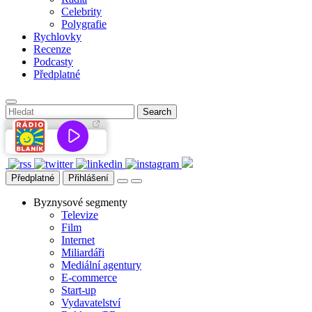
Celebrity
Polygrafie
Rychlovky
Recenze
Podcasty
Předplatné
Předplatné
Přihlášení
Byznysové segmenty
Televize
Film
Internet
Miliardáři
Mediální agentury
E-commerce
Start-up
Vydavatelství