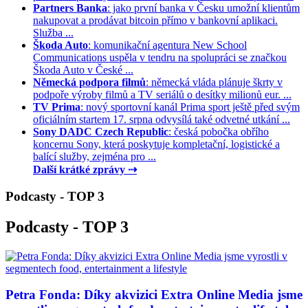
Partners Banka
: jako první banka v Česku umožní klientům
nakupovat a prodávat bitcoin přímo v bankovní aplikaci.
Služba ...
Škoda Auto
: komunikační agentura New School
Communications uspěla v tendru na spolupráci se značkou
Škoda Auto v České ...
Německá podpora filmů
: německá vláda plánuje škrty v
podpoře výroby filmů a TV seriálů o desítky milionů eur. ...
TV Prima
: nový sportovní kanál Prima sport ještě před svým
oficiálním startem 17. srpna odvysílá také odvetné utkání ...
Sony DADC Czech Republic
: česká pobočka obřího
koncernu Sony, která poskytuje kompletační, logistické a
balící služby, zejména pro ...
Další krátké zprávy ⇢
Podcasty - TOP 3
Podcasty - TOP 3
Petra Fonda: Díky akvizici Extra Online Media jsme