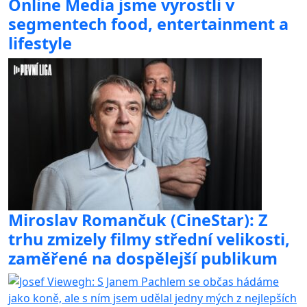
Online Media jsme vyrostli v
segmentech food, entertainment a
lifestyle
Miroslav Romančuk (CineStar): Z
trhu zmizely filmy střední velikosti,
zaměřené na dospělejší publikum