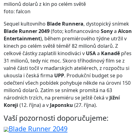
foto: falcon
Sequel kultovního
Blade Runnera
, dystopický snímek
Blade Runner 2049
(foto; kofinancováno
Sony
a
Alcon
Entertainment
), během premiérového týdne utržil v
kinech po celém světě téměř 82 milionů dolarů. Z
celkové částky zaplatili kinodiváci v
USA
a
Kanadě
přes
31 milionů, tedy nic moc. Skoro tříhodinový film se z
valné části točil v maďarských ateliérech, z rozpočtu si
ukousla i česká firma
UPP
. Produkční budget se po
odečtení všech pobídek pohybuje někde na úrovni 150
milionů dolarů. Zatím se snímek promítá na 63
národních trzích, na premiéru se ještě čeká v
Jižní
Koreji
(12. října) a v
Japonsku
(27. října).
Vaší pozornosti doporučujeme:
Blade Runner 2049