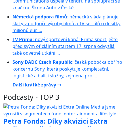
Communications uspěla v tendru na spolupráci se
značkou Škoda Auto v České ...
Německá podpora filmů
: německá vláda plánuje
škrty v podpoře výroby filmů a TV seriálů o desítky
milionů eur. ...
TV Prima
: nový sportovní kanál Prima sport ještě
před svým oficiálním startem 17. srpna odvysílá
také odvetné utkání ...
Sony DADC Czech Republic
: česká pobočka obřího
koncernu Sony, která poskytuje kompletační,
logistické a balící služby, zejména pro ...
Další krátké zprávy ⇢
Podcasty - TOP 3
Petra Fonda: Díky akvizici Extra