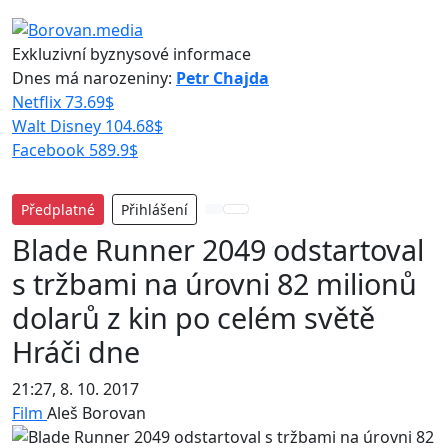
Exkluzivní byznysové informace
Dnes má narozeniny:
Petr Chajda
Netflix
73.69
$
Walt Disney
104.68
$
Facebook
589.9
$
Předplatné
Přihlášení
Blade Runner 2049 odstartoval
s tržbami na úrovni 82 milionů
dolarů z kin po celém světě
Hráči dne
21:27, 8. 10. 2017
Film
Aleš Borovan