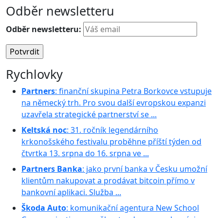
Odběr newsletteru
Odběr newsletteru:
Rychlovky
Partners
: finanční skupina Petra Borkovce vstupuje
na německý trh. Pro svou další evropskou expanzi
uzavřela strategické partnerství se ...
Keltská noc
: 31. ročník legendárního
krkonošského festivalu proběhne příští týden od
čtvrtka 13. srpna do 16. srpna ve ...
Partners Banka
: jako první banka v Česku umožní
klientům nakupovat a prodávat bitcoin přímo v
bankovní aplikaci. Služba ...
Škoda Auto
: komunikační agentura New School